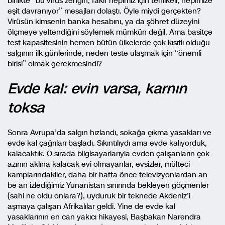
birlikte “bu virüs zengin, fakir hepimiz için tehlikeli, hepimize
eşit davranıyor” mesajları dolaştı. Öyle miydi gerçekten?
Virüsün kimsenin banka hesabını, ya da şöhret düzeyini
ölçmeye yeltendiğini söylemek mümkün değil. Ama basitçe
test kapasitesinin hemen bütün ülkelerde çok kısıtlı olduğu
salgının ilk günlerinde, neden teste ulaşmak için “önemli
birisi” olmak gerekmesindi?
Evde kal: evin varsa, karnın
toksa
Sonra Avrupa’da salgın hızlandı, sokağa çıkma yasakları ve
evde kal çağrıları başladı. Sıkıntılıydı ama evde kalıyorduk,
kalacaktık. O sırada bilgisayarlarıyla evden çalışanların çok
azının aklına kalacak evi olmayanlar, evsizler, mülteci
kamplarındakiler, daha bir hafta önce televizyonlardan an
be an izlediğimiz Yunanistan sınırında bekleyen göçmenler
(sahi ne oldu onlara?), uyduruk bir teknede Akdeniz’i
aşmaya çalışan Afrikalılar geldi. Yine de evde kal
yasaklarının en can yakıcı hikayesi, Başbakan Narendra