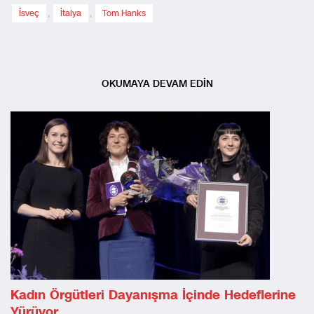
İsveç
,
İtalya
,
Tom Hanks
OKUMAYA DEVAM EDİN
Kadın Örgütleri Dayanışma İçinde Hedeflerine
Yürüyor