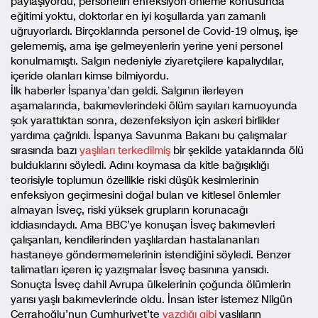
paylaşıyordu, personelin enfeksiyon önleme konusunda
eğitimi yoktu, doktorlar en iyi koşullarda yarı zamanlı
uğruyorlardı. Birçoklarında personel de Covid-19 olmuş, işe
gelememiş, ama işe gelmeyenlerin yerine yeni personel
konulmamıştı. Salgın nedeniyle ziyaretçilere kapalıydılar,
içeride olanları kimse bilmiyordu.
İlk haberler İspanya’dan geldi. Salgının ilerleyen
aşamalarında, bakımevlerindeki ölüm sayıları kamuoyunda
şok yarattıktan sonra, dezenfeksiyon için askeri birlikler
yardıma çağrıldı. İspanya Savunma Bakanı bu çalışmalar
sırasında bazı
yaşlıları terkedilmiş
bir şekilde yataklarında ölü
bulduklarını söyledi. Adını koymasa da kitle bağışıklığı
teorisiyle toplumun özellikle riski düşük kesimlerinin
enfeksiyon geçirmesini doğal bulan ve kitlesel önlemler
almayan İsveç, riski yüksek grupların korunacağı
iddiasındaydı. Ama BBC’ye konuşan İsveç bakımevleri
çalışanları, kendilerinden yaşlılardan hastalananları
hastaneye göndermemelerinin istendiğini söyledi. Benzer
talimatları içeren iç yazışmalar İsveç basınına yansıdı.
Sonuçta İsveç dahil Avrupa ülkelerinin çoğunda ölümlerin
yarısı yaşlı bakımevlerinde oldu. İnsan ister istemez Nilgün
Cerrahoğlu’nun Cumhuriyet’te
yazdığı gibi
yaşlıların