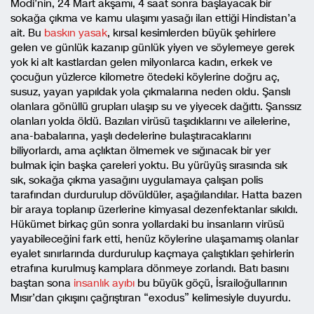
Modi’nin, 24 Mart akşamı, 4 saat sonra başlayacak bir
sokağa çıkma ve kamu ulaşımı yasağı ilan ettiği Hindistan’a
ait. Bu
baskın yasak
, kırsal kesimlerden büyük şehirlere
gelen ve günlük kazanıp günlük yiyen ve söylemeye gerek
yok ki alt kastlardan gelen milyonlarca kadın, erkek ve
çocuğun yüzlerce kilometre ötedeki köylerine doğru aç,
susuz, yayan yapıldak yola çıkmalarına neden oldu. Şanslı
olanlara gönüllü grupları ulaşıp su ve yiyecek dağıttı. Şanssız
olanları yolda öldü. Bazıları virüsü taşıdıklarını ve ailelerine,
ana-babalarına, yaşlı dedelerine bulaştıracaklarını
biliyorlardı, ama açlıktan ölmemek ve sığınacak bir yer
bulmak için başka çareleri yoktu. Bu yürüyüş sırasında sık
sık, sokağa çıkma yasağını uygulamaya çalışan polis
tarafından durdurulup dövüldüler, aşağılandılar. Hatta bazen
bir araya toplanıp üzerlerine kimyasal dezenfektanlar sıkıldı.
Hükümet birkaç gün sonra yollardaki bu insanların virüsü
yayabileceğini fark etti, henüz köylerine ulaşamamış olanlar
eyalet sınırlarında durdurulup kaçmaya çalıştıkları şehirlerin
etrafına kurulmuş kamplara dönmeye zorlandı. Batı basını
baştan sona
insanlık ayıbı
bu büyük göçü, İsrailoğullarının
Mısır’dan çıkışını çağrıştıran “exodus” kelimesiyle duyurdu.