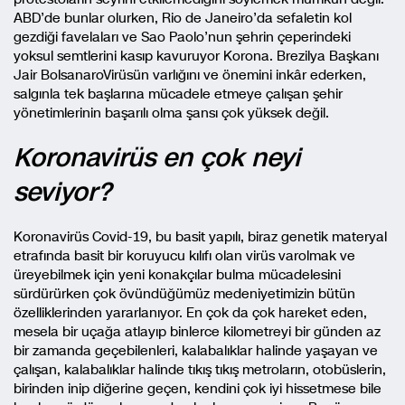
ABD’de bunlar olurken, Rio de Janeiro’da sefaletin kol
gezdiği favelaları ve Sao Paolo’nun şehrin çeperindeki
yoksul semtlerini kasıp kavuruyor Korona. Brezilya Başkanı
Jair BolsanaroVirüsün varlığını ve önemini inkâr ederken,
salgınla tek başlarına mücadele etmeye çalışan şehir
yönetimlerinin başarılı olma şansı çok yüksek değil.
Koronavirüs en çok neyi
seviyor?
Koronavirüs Covid-19, bu basit yapılı, biraz genetik materyal
etrafında basit bir koruyucu kılıfı olan virüs varolmak ve
üreyebilmek için yeni konakçılar bulma mücadelesini
sürdürürken çok övündüğümüz medeniyetimizin bütün
özelliklerinden yararlanıyor. En çok da çok hareket eden,
mesela bir uçağa atlayıp binlerce kilometreyi bir günden az
bir zamanda geçebilenleri, kalabalıklar halinde yaşayan ve
çalışan, kalabalıklar halinde tıkış tıkış metroların, otobüslerin,
birinden inip diğerine geçen, kendini çok iyi hissetmese bile