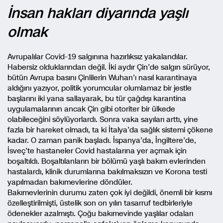
İnsan hakları diyarında yaşlı
olmak
Avrupalılar Covid-19 salgınına hazırlıksız yakalandılar.
Habersiz olduklarından değil. İki aydır Çin’de salgın sürüyor,
bütün Avrupa basını Çinlilerin Wuhan’ı nasıl karantinaya
aldığını yazıyor, politik yorumcular olumlamaz bir jestle
başlarını iki yana sallayarak, bu tür çağdışı karantina
uygulamalarının ancak Çin gibi otoriter bir ülkede
olabileceğini söylüyorlardı. Sonra vaka sayıları arttı, yine
fazla bir hareket olmadı, ta ki İtalya’da sağlık sistemi çökene
kadar. O zaman panik başladı. İspanya’da, İngiltere’de,
İsveç’te hastaneler Covid hastalarına yer açmak için
boşaltıldı. Boşaltılanların bir bölümü yaşlı bakım evlerinden
hastalardı, klinik durumlarına bakılmaksızın ve Korona testi
yapılmadan bakımevlerine döndüler.
Bakımevlerinin durumu zaten çok iyi değildi, önemli bir kısmı
özelleştirilmişti, üstelik son on yılın tasarruf tedbirleriyle
ödenekler azalmıştı. Çoğu bakımevinde yaşlılar odaları