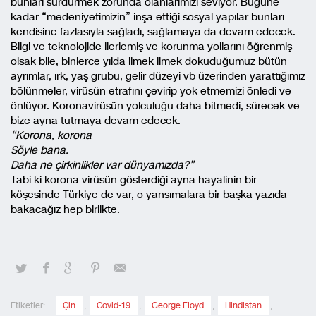
bunları sürdürmek zorunda olanlarımızı seviyor. Bugüne
kadar “medeniyetimizin” inşa ettiği sosyal yapılar bunları
kendisine fazlasıyla sağladı, sağlamaya da devam edecek.
Bilgi ve teknolojide ilerlemiş ve korunma yollarını öğrenmiş
olsak bile, binlerce yılda ilmek ilmek dokuduğumuz bütün
ayrımlar, ırk, yaş grubu, gelir düzeyi vb üzerinden yarattığımız
bölünmeler, virüsün etrafını çevirip yok etmemizi önledi ve
önlüyor. Koronavirüsün yolculuğu daha bitmedi, sürecek ve
bize ayna tutmaya devam edecek.
“Korona, korona
Söyle bana.
Daha ne çirkinlikler var dünyamızda?”
Tabi ki korona virüsün gösterdiği ayna hayalinin bir
köşesinde Türkiye de var, o yansımalara bir başka yazıda
bakacağız hep birlikte.
Etiketler:
Çin
,
Covid-19
,
George Floyd
,
Hindistan
,