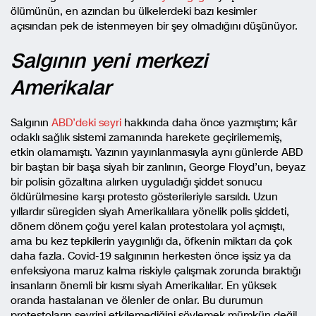
ölümünün, en azından bu ülkelerdeki bazı kesimler
açısından pek de istenmeyen bir şey olmadığını düşünüyor.
Salgının yeni merkezi
Amerikalar
Salgının
ABD’deki seyri
hakkında daha önce yazmıştım; kâr
odaklı sağlık sistemi zamanında harekete geçirilememiş,
etkin olamamıştı. Yazının yayınlanmasıyla aynı günlerde ABD
bir baştan bir başa siyah bir zanlının, George Floyd’un, beyaz
bir polisin gözaltına alırken uyguladığı şiddet sonucu
öldürülmesine karşı protesto gösterileriyle sarsıldı. Uzun
yıllardır süregiden siyah Amerikalılara yönelik polis şiddeti,
dönem dönem çoğu yerel kalan protestolara yol açmıştı,
ama bu kez tepkilerin yaygınlığı da, öfkenin miktarı da çok
daha fazla. Covid-19 salgınının herkesten önce işsiz ya da
enfeksiyona maruz kalma riskiyle çalışmak zorunda bıraktığı
insanların önemli bir kısmı siyah Amerikalılar. En yüksek
oranda hastalanan ve ölenler de onlar. Bu durumun
protestoların seyrini etkilemediğini söylemek mümkün değil.