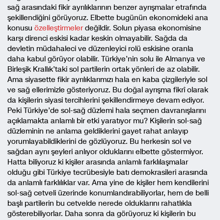
sağ arasındaki fikir ayrılıklarının benzer ayrışmalar etrafında
şekillendiğini görüyoruz. Elbette bugünün ekonomideki ana
konusu
özelleştirmeler
değildir. Solun piyasa ekonomisine
karşı direnci eskisi kadar keskin olmayabilir. Sağda da
devletin müdahaleci ve düzenleyici rolü eskisine oranla
daha kabul görüyor olabilir. Türkiye’nin solu ile Almanya ve
Birleşik Krallık’taki sol partilerin ortak yönleri de az olabilir.
Ama siyasette fikir ayrılıklarımızı hala en kaba çizgileriyle sol
ve sağ ellerimizle gösteriyoruz. Bu doğal ayrışma fikrî olarak
da kişilerin siyasi tercihlerini şekillendirmeye devam ediyor.
Peki Türkiye’de sol-sağ düzlemi hala seçmen davranışlarını
açıklamakta anlamlı bir etki yaratıyor mu? Kişilerin sol-sağ
düzleminin ne anlama geldiklerini gayet rahat anlayıp
yorumlayabildiklerini de gözlüyoruz. Bu herkesin sol ve
sağdan aynı şeyleri anlıyor olduklarını elbette göstermiyor.
Hatta biliyoruz ki kişiler arasında anlamlı farklılaşmalar
olduğu gibi Türkiye tecrübesiyle batı demokrasileri arasında
da anlamlı farklılıklar var. Ama yine de kişiler hem kendilerini
sol-sağ cetveli üzerinde konumlandırabiliyorlar, hem de belli
başlı partilerin bu cetvelde nerede olduklarını rahatlıkla
gösterebiliyorlar. Daha sonra da görüyoruz ki kişilerin bu