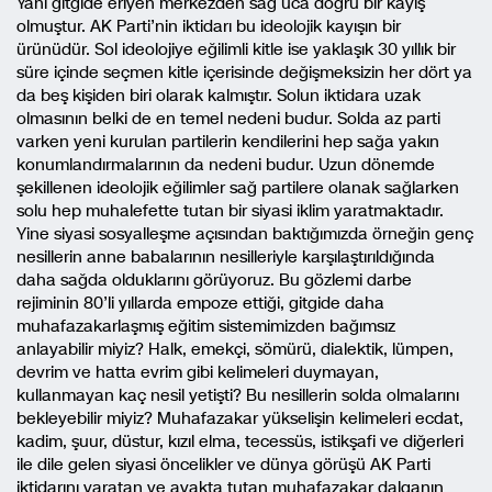
Yani gitgide eriyen merkezden sağ uca doğru bir kayış
olmuştur. AK Parti’nin iktidarı bu ideolojik kayışın bir
ürünüdür. Sol ideolojiye eğilimli kitle ise yaklaşık 30 yıllık bir
süre içinde seçmen kitle içerisinde değişmeksizin her dört ya
da beş kişiden biri olarak kalmıştır. Solun iktidara uzak
olmasının belki de en temel nedeni budur. Solda az parti
varken yeni kurulan partilerin kendilerini hep sağa yakın
konumlandırmalarının da nedeni budur. Uzun dönemde
şekillenen ideolojik eğilimler sağ partilere olanak sağlarken
solu hep muhalefette tutan bir siyasi iklim yaratmaktadır.
Yine siyasi sosyalleşme açısından baktığımızda örneğin genç
nesillerin anne babalarının nesilleriyle karşılaştırıldığında
daha sağda olduklarını görüyoruz. Bu gözlemi darbe
rejiminin 80’li yıllarda empoze ettiği, gitgide daha
muhafazakarlaşmış eğitim sistemimizden bağımsız
anlayabilir miyiz? Halk, emekçi, sömürü, dialektik, lümpen,
devrim ve hatta evrim gibi kelimeleri duymayan,
kullanmayan kaç nesil yetişti? Bu nesillerin solda olmalarını
bekleyebilir miyiz? Muhafazakar yükselişin kelimeleri ecdat,
kadim, şuur, düstur, kızıl elma, tecessüs, istikşafi ve diğerleri
ile dile gelen siyasi öncelikler ve dünya görüşü AK Parti
iktidarını yaratan ve ayakta tutan muhafazakar dalganın