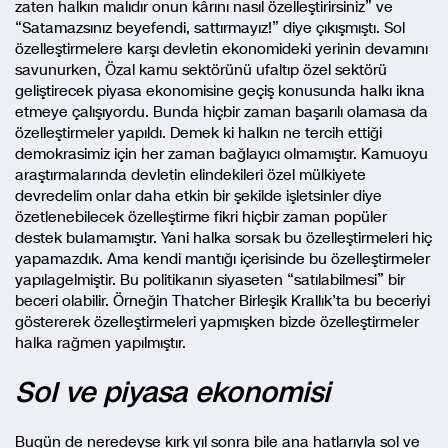
zaten halkın malıdır onun kârını nasıl özelleştirirsiniz” ve
“Satamazsınız beyefendi, sattırmayız!” diye çıkışmıştı. Sol
özelleştirmelere karşı devletin ekonomideki yerinin devamını
savunurken, Özal kamu sektörünü ufaltıp özel sektörü
geliştirecek piyasa ekonomisine geçiş konusunda halkı ikna
etmeye çalışıyordu. Bunda hiçbir zaman başarılı olamasa da
özelleştirmeler yapıldı. Demek ki halkın ne tercih ettiği
demokrasimiz için her zaman bağlayıcı olmamıştır. Kamuoyu
araştırmalarında devletin elindekileri özel mülkiyete
devredelim onlar daha etkin bir şekilde işletsinler diye
özetlenebilecek özelleştirme fikri hiçbir zaman popüler
destek bulamamıştır. Yani halka sorsak bu özelleştirmeleri hiç
yapamazdık. Ama kendi mantığı içerisinde bu özelleştirmeler
yapılagelmiştir. Bu politikanın siyaseten “satılabilmesi” bir
beceri olabilir. Örneğin Thatcher Birleşik Krallık’ta bu beceriyi
göstererek özelleştirmeleri yapmışken bizde özelleştirmeler
halka rağmen yapılmıştır.
Sol ve piyasa ekonomisi
Bugün de neredeyse kırk yıl sonra bile ana hatlarıyla sol ve