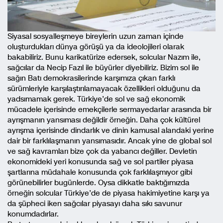
Siyasal sosyalleşmeye bireylerin uzun zaman içinde
oluşturdukları dünya görüşü ya da ideolojileri olarak
bakabiliriz. Bunu karikatürize edersek, solcular Nazım ile,
sağcılar da Necip Fazıl ile büyürler diyebiliriz. Bizim sol ile
sağın Batı demokrasilerinde karşımıza çıkan farklı
sürümleriyle karşılaştırılamayacak özellikleri olduğunu da
yadsımamak gerek. Türkiye’de sol ve sağ ekonomik
mücadele içerisinde emekçilerle sermayedarlar arasında bir
ayrışmanın yansıması değildir örneğin. Daha çok kültürel
ayrışma içerisinde dindarlık ve dinin kamusal alandaki yerine
dair bir farklılaşmanın yansımasıdır. Ancak yine de global sol
ve sağ kavramları bize çok da yabancı değiller. Devletin
ekonomideki yeri konusunda sağ ve sol partiler piyasa
şartlarına müdahale konusunda çok farklılaşmıyor gibi
görünebilirler bugünlerde. Oysa dikkatle baktığımızda
örneğin solcular Türkiye’de de piyasa hakimiyetine karşı ya
da şüpheci iken sağcılar piyasayı daha sıkı savunur
konumdadırlar.