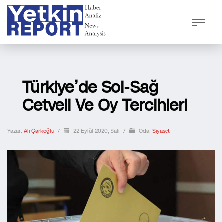
Türkiye’de Sol-Sağ
Cetveli Ve Oy Tercihleri
Yazar:
Ali Çarkoğlu
/
22 Eylül 2020, Salı
/
Oda:
Siyaset