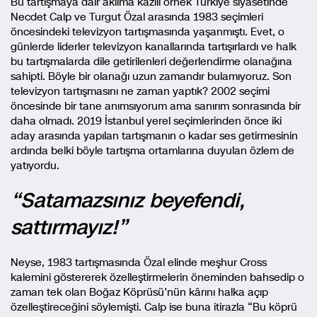
Bu tartışmaya dair aklıma kazılı örnek Türkiye siyasetinde
Necdet Calp ve Turgut Özal arasında 1983 seçimleri
öncesindeki televizyon tartışmasında yaşanmıştı. Evet, o
günlerde liderler televizyon kanallarında tartışırlardı ve halk
bu tartışmalarda dile getirilenleri değerlendirme olanağına
sahipti. Böyle bir olanağı uzun zamandır bulamıyoruz. Son
televizyon tartışmasını ne zaman yaptık? 2002 seçimi
öncesinde bir tane anımsıyorum ama sanırım sonrasında bir
daha olmadı. 2019 İstanbul yerel seçimlerinden önce iki
aday arasında yapılan tartışmanın o kadar ses getirmesinin
ardında belki böyle tartışma ortamlarına duyulan özlem de
yatıyordu.
“Satamazsınız beyefendi,
sattırmayız!”
Neyse, 1983 tartışmasında Özal elinde meşhur Cross
kalemini göstererek özelleştirmelerin öneminden bahsedip o
zaman tek olan Boğaz Köprüsü’nün kârını halka açıp
özelleştireceğini söylemişti. Calp ise buna itirazla “Bu köprü