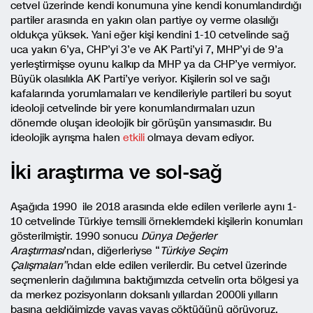
cetvel üzerinde kendi konumuna yine kendi konumlandırdığı
partiler arasında en yakın olan partiye oy verme olasılığı
oldukça yüksek. Yani eğer kişi kendini 1-10 cetvelinde sağ
uca yakın 6’ya, CHP’yi 3’e ve AK Parti’yi 7, MHP’yi de 9’a
yerleştirmişse oyunu kalkıp da MHP ya da CHP’ye vermiyor.
Büyük olasılıkla AK Parti’ye veriyor. Kişilerin sol ve sağı
kafalarında yorumlamaları ve kendileriyle partileri bu soyut
ideoloji cetvelinde bir yere konumlandırmaları uzun
dönemde oluşan ideolojik bir görüşün yansımasıdır. Bu
ideolojik ayrışma halen
etkili
olmaya devam ediyor.
İki araştırma ve sol-sağ
Aşağıda 1990 ile 2018 arasında elde edilen verilerle aynı 1-
10 cetvelinde Türkiye temsili örneklemdeki kişilerin konumları
gösterilmiştir. 1990 sonucu
Dünya Değerler
Araştırması
’ndan, diğerleriyse “
Türkiye Seçim
Çalışmaları”
ndan elde edilen verilerdir. Bu cetvel üzerinde
seçmenlerin dağılımına baktığımızda cetvelin orta bölgesi ya
da merkez pozisyonların doksanlı yıllardan 2000li yılların
başına geldiğimizde yavaş yavaş çöktüğünü görüyoruz.