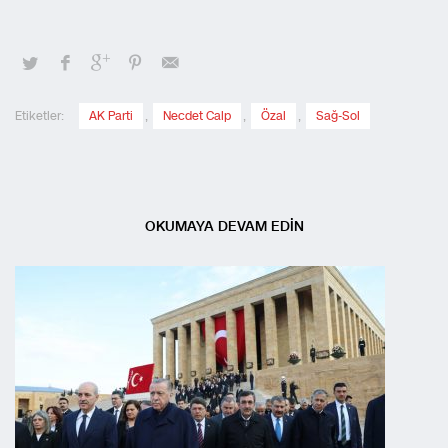
Etiketler:
AK Parti
,
Necdet Calp
,
Özal
,
Sağ-Sol
OKUMAYA DEVAM EDİN