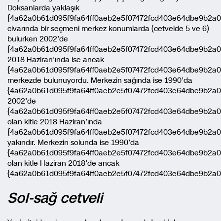
Doksanlarda yaklaşık
{4a62a0b61d095f9fa64ff0aeb2e5f07472fcd403e64dbe9b2a
civarında bir seçmeni merkez konumlarda (cetvelde 5 ve 6)
bulurken 2002’de
{4a62a0b61d095f9fa64ff0aeb2e5f07472fcd403e64dbe9b2a0
2018 Haziran’ında ise ancak
{4a62a0b61d095f9fa64ff0aeb2e5f07472fcd403e64dbe9b2a0
merkezde bulunuyordu. Merkezin sağında ise 1990’da
{4a62a0b61d095f9fa64ff0aeb2e5f07472fcd403e64dbe9b2a0
2002’de
{4a62a0b61d095f9fa64ff0aeb2e5f07472fcd403e64dbe9b2a
olan kitle 2018 Haziran’ında
{4a62a0b61d095f9fa64ff0aeb2e5f07472fcd403e64dbe9b2a0
yakındır. Merkezin solunda ise 1990’da
{4a62a0b61d095f9fa64ff0aeb2e5f07472fcd403e64dbe9b2a
olan kitle Haziran 2018’de ancak
{4a62a0b61d095f9fa64ff0aeb2e5f07472fcd403e64dbe9b2a0b
Sol-sağ cetveli