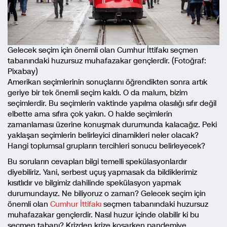
Gelecek seçim için önemli olan Cumhur İttifakı seçmen
tabanındaki huzursuz muhafazakar gençlerdir. (Fotoğraf:
Pixabay)
Amerikan seçimlerinin sonuçlarını öğrendikten sonra artık
geriye bir tek önemli seçim kaldı. O da malum, bizim
seçimlerdir. Bu seçimlerin vaktinde yapılma olasılığı sıfır değil
elbette ama sıfıra çok yakın. O halde seçimlerin
zamanlaması üzerine konuşmak durumunda kalacağız. Peki
yaklaşan seçimlerin belirleyici dinamikleri neler olacak?
Hangi toplumsal grupların tercihleri sonucu belirleyecek?
Bu soruların cevapları bilgi temelli spekülasyonlardır
diyebiliriz. Yani, serbest uçuş yapmasak da bildiklerimiz
kısıtlıdır ve bilgimiz dahilinde spekülasyon yapmak
durumundayız. Ne biliyoruz o zaman? Gelecek seçim için
önemli olan
Cumhur İttifakı
seçmen tabanındaki huzursuz
muhafazakar gençlerdir. Nasıl huzur içinde olabilir ki bu
seçmen tabanı? Krizden krize koşarken pandemiye