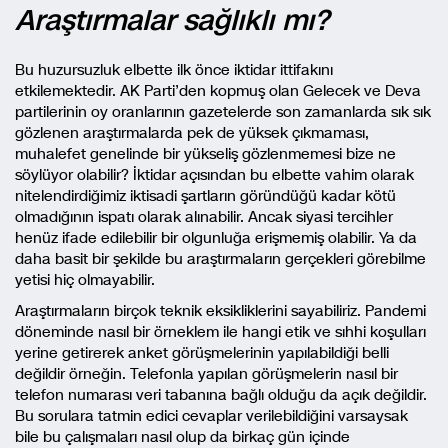
Araştırmalar sağlıklı mı?
Bu huzursuzluk elbette ilk önce iktidar ittifakını
etkilemektedir. AK Parti’den kopmuş olan Gelecek ve Deva
partilerinin oy oranlarının gazetelerde son zamanlarda sık sık
gözlenen araştırmalarda pek de yüksek çıkmaması,
muhalefet genelinde bir yükseliş gözlenmemesi bize ne
söylüyor olabilir? İktidar açısından bu elbette vahim olarak
nitelendirdiğimiz iktisadi şartların göründüğü kadar kötü
olmadığının ispatı olarak alınabilir. Ancak siyasi tercihler
henüz ifade edilebilir bir olgunluğa erişmemiş olabilir. Ya da
daha basit bir şekilde bu araştırmaların gerçekleri görebilme
yetisi hiç olmayabilir.
Araştırmaların birçok teknik eksikliklerini sayabiliriz. Pandemi
döneminde nasıl bir örneklem ile hangi etik ve sıhhi koşulları
yerine getirerek anket görüşmelerinin yapılabildiği belli
değildir örneğin. Telefonla yapılan görüşmelerin nasıl bir
telefon numarası veri tabanına bağlı olduğu da açık değildir.
Bu sorulara tatmin edici cevaplar verilebildiğini varsaysak
bile bu çalışmaları nasıl olup da birkaç gün içinde