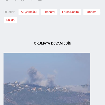
Etiketler:
Ali Çarkoğlu
,
Ekonomi
,
Erken Seçim
,
Pandemi
,
Salgın
OKUMAYA DEVAM EDİN