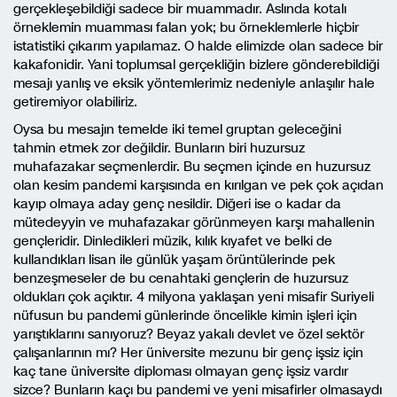
gerçekleşebildiği sadece bir muammadır. Aslında kotalı
örneklemin muamması falan yok; bu örneklemlerle hiçbir
istatistiki çıkarım yapılamaz. O halde elimizde olan sadece bir
kakafonidir. Yani toplumsal gerçekliğin bizlere gönderebildiği
mesajı yanlış ve eksik yöntemlerimiz nedeniyle anlaşılır hale
getiremiyor olabiliriz.
Oysa bu mesajın temelde iki temel gruptan geleceğini
tahmin etmek zor değildir. Bunların biri huzursuz
muhafazakar seçmenlerdir. Bu seçmen içinde en huzursuz
olan kesim pandemi karşısında en kırılgan ve pek çok açıdan
kayıp olmaya aday genç nesildir. Diğeri ise o kadar da
mütedeyyin ve muhafazakar görünmeyen karşı mahallenin
gençleridir. Dinledikleri müzik, kılık kıyafet ve belki de
kullandıkları lisan ile günlük yaşam örüntülerinde pek
benzeşmeseler de bu cenahtaki gençlerin de huzursuz
oldukları çok açıktır. 4 milyona yaklaşan yeni misafir Suriyeli
nüfusun bu pandemi günlerinde öncelikle kimin işleri için
yarıştıklarını sanıyoruz? Beyaz yakalı devlet ve özel sektör
çalışanlarının mı? Her üniversite mezunu bir genç işsiz için
kaç tane üniversite diploması olmayan genç işsiz vardır
sizce? Bunların kaçı bu pandemi ve yeni misafirler olmasaydı