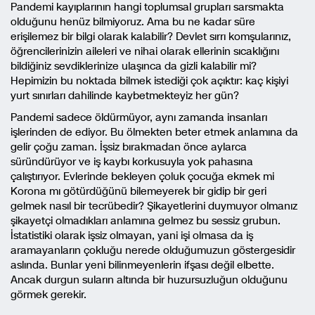
Pandemi kayıplarının hangi toplumsal grupları sarsmakta
olduğunu henüz bilmiyoruz. Ama bu ne kadar süre
erişilemez bir bilgi olarak kalabilir? Devlet sırrı komşularınız,
öğrencilerinizin aileleri ve nihai olarak ellerinin sıcaklığını
bildiğiniz sevdiklerinize ulaşınca da gizli kalabilir mi?
Hepimizin bu noktada bilmek istediği çok açıktır: kaç kişiyi
yurt sınırları dahilinde kaybetmekteyiz her gün?
Pandemi sadece öldürmüyor, aynı zamanda insanları
işlerinden de ediyor. Bu ölmekten beter etmek anlamına da
gelir çoğu zaman. İşsiz bırakmadan önce aylarca
süründürüyor ve iş kaybı korkusuyla yok pahasına
çalıştırıyor. Evlerinde bekleyen çoluk çocuğa ekmek mi
Korona mı götürdüğünü bilemeyerek bir gidip bir geri
gelmek nasıl bir tecrübedir? Şikayetlerini duymuyor olmanız
şikayetçi olmadıkları anlamına gelmez bu sessiz grubun.
İstatistiki olarak işsiz olmayan, yani işi olmasa da iş
aramayanların çokluğu nerede olduğumuzun göstergesidir
aslında. Bunlar yeni bilinmeyenlerin ifşası değil elbette.
Ancak durgun suların altında bir huzursuzluğun olduğunu
görmek gerekir.