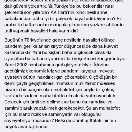
dair güveni yok artık. Ya Türkiye’de bu beklentiler nasıl
şekillendi son yıllarda? AK Parti’nin ikinci nesli anne
babalarından daha iyi bir gelecek hayal edebiliyor mu? Bir
araba ile hafta sonları mangala gitmek ve yazları sahillerde
tatil yapmak hayalleri hala var mıdır?
Bugünün Türkiye’sinde genç nesillerin hayalleri ölünce
pandemi geri kalanları kırıyor düşüncesi de daha kuvvet
kazanacaktır. Yani bu kıştan bahara çıkacak olsak da
siyaseten bu baharın yeni ümitleri yeşertmesi zor görünüyor.
Sanki 2002 sonbaharına geri gidiyor gibiyiz. İçinden
geçtiğimiz ekonomik kriz ve pandemi kayıpları mevcut
siyasetin bütün inandırıcılığını çökertebilir. O çöküşün bir
demli çayla geçiştirilmesi mümkün mü? Yalnız müesses
nizamın bir parçası olan muhalefet için böyle bir çöküş
sırasında sadece muhalefette olmak da yetmeyecektir.
Gelecek için ümit verebilmek ve bunu da inandırıcı ve
samimi olarak yapabilmek gerekecektir. Şu an muhalefet
için bu inandırıcılık ve samimiyetin var olduğunu
söyleyebiliyor musunuz? Belki de Cumhur İttifakı’nın en
büyük avantajı budur.