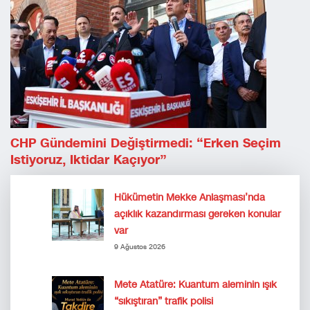
CHP Gündemini Değiştirmedi: “Erken Seçim
Istiyoruz, Iktidar Kaçıyor”
Hükümetin Mekke Anlaşması’nda
açıklık kazandırması gereken konular
var
9 Ağustos 2026
Mete Atatüre: Kuantum aleminin ışık
“sıkıştıran” trafik polisi