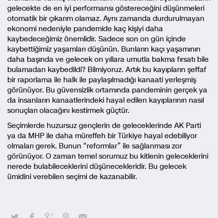
gelecekte de en iyi performansı göstereceğini düşünmeleri
otomatik bir çıkarım olamaz. Aynı zamanda durdurulmayan
ekonomi nedeniyle pandemide kaç kişiyi daha
kaybedeceğimiz önemlidir. Sadece son on gün içinde
kaybettiğimiz yaşamları düşünün. Bunların kaçı yaşamının
daha başında ve gelecek on yıllara umutla bakma fırsatı bile
bulamadan kaybedildi? Bilmiyoruz. Artık bu kayıpların şeffaf
bir raporlama ile halk ile paylaşılmadığı kanaati yerleşmiş
görünüyor. Bu güvensizlik ortamında pandeminin gerçek ya
da insanların kanaatlerindeki hayal edilen kayıplarının nasıl
sonuçları olacağını kestirmek güçtür.
Seçimlerde huzursuz gençlerin de geleceklerinde AK Parti
ya da MHP ile daha müreffeh bir Türkiye hayal edebiliyor
olmaları gerek. Bunun “reformlar” ile sağlanması zor
görünüyor. O zaman temel sorumuz bu kitlenin geleceklerini
nerede bulabileceklerini düşünecekleridir. Bu gelecek
ümidini verebilen seçimi de kazanabilir.