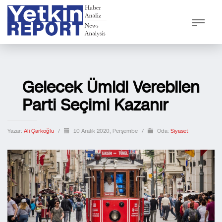
Gelecek Ümidi Verebilen
Parti Seçimi Kazanır
Yazar:
Ali Çarkoğlu
/
10 Aralık 2020, Perşembe
/
Oda:
Siyaset