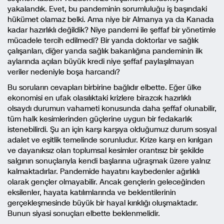
yakalandık. Evet, bu pandeminin sorumluluğu iş başındaki
hükümet olamaz belki. Ama niye bir Almanya ya da Kanada
kadar hazırlıklı değildik? Niye pandemi ile şeffaf bir yönetimle
mücadele tercih edilmedi? Bir yanda doktorlar ve sağlık
çalışanları, diğer yanda sağlık bakanlığına pandeminin ilk
aylarında açılan büyük kredi niye şeffaf paylaşılmayan
veriler nedeniyle boşa harcandı?
Bu soruların cevapları birbirine bağlıdır elbette. Eğer ülke
ekonomisi en ufak olasılıktaki krizlere birazcık hazırlıklı
olsaydı durumun vahameti konusunda daha şeffaf olunabilir,
tüm halk kesimlerinden güçlerine uygun bir fedakarlık
istenebilirdi. Şu an için karşı karşıya olduğumuz durum sosyal
adalet ve eşitlik temelinde sorunludur. Krize karşı en kırılgan
ve dayanıksız olan toplumsal kesimler orantısız bir şekilde
salgının sonuçlarıyla kendi başlarına uğraşmak üzere yalnız
kalmaktadırlar. Pandemide hayatını kaybedenler ağırlıklı
olarak gençler olmayabilir. Ancak gençlerin geleceğinden
eksilenler, hayata katılımlarında ve beklentilerinin
gerçekleşmesinde büyük bir hayal kırıklığı oluşmaktadır.
Bunun siyasi sonuçları elbette beklenmelidir.