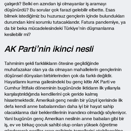
çalışırdı? Belki en azından işi olmayanlar iş aramayı
düşünürdü? Bu sorular çok farazi gelebilir elbette. Esas
bilmek istediğimiz bu huzursuz gençlerin içinde bulundukları
durumdan kimi sorumlu tutacaklarıdır. Fatura pandemiye, ya
da bir beka mücadelesindeki Türkiye’nin düşmanlarına
kesilebilir mi?
AK Parti’nin ikinci nesli
Tahminim şekli farklılıkların ötesine geçildiğinde
muhafazakar olan ya da olmayan mahallelerin gençlerinin
düşünsel dünyaları birbirlerinden çok da farklı değildir.
Hayatlarını kurma gailesindeki bu genç kitle AK Parti ve
Cumhur İttifakı döneminin bugününde iktidarın ilk yıllarıyla
karşılaştırıldığında kendilerini çok geride kalmış
hissetmektedir. Amerikalı genç neslin bir yüzyıl içerisinde ilk
defa kendi anne babalarından daha iyi bir hayat sahip
olacaklarına dair beklentilerinin inandırıcı olmadığı söyleniyor.
Yani bugünün genç Amerikan neslinin anne babaları gibi bir
iş, ev ve birkaç çocuk sahibi olup onları yüksek öğretime
göndererek nesiller arası gelişimin temellerini atabileceğine