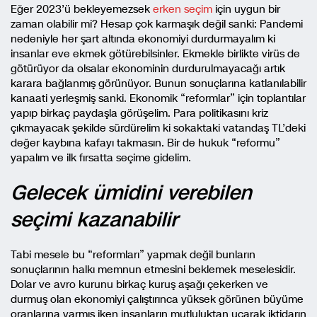
Eğer 2023’ü bekleyemezsek
erken seçim
için uygun bir
zaman olabilir mi? Hesap çok karmaşık değil sanki: Pandemi
nedeniyle her şart altında ekonomiyi durdurmayalım ki
insanlar eve ekmek götürebilsinler. Ekmekle birlikte virüs de
götürüyor da olsalar ekonominin durdurulmayacağı artık
karara bağlanmış görünüyor. Bunun sonuçlarına katlanılabilir
kanaati yerleşmiş sanki. Ekonomik “reformlar” için toplantılar
yapıp birkaç paydaşla görüşelim. Para politikasını kriz
çıkmayacak şekilde sürdürelim ki sokaktaki vatandaş TL’deki
değer kaybına kafayı takmasın. Bir de hukuk “reformu”
yapalım ve ilk fırsatta seçime gidelim.
Gelecek ümidini verebilen
seçimi kazanabilir
Tabi mesele bu “reformları” yapmak değil bunların
sonuçlarının halkı memnun etmesini beklemek meselesidir.
Dolar ve avro kurunu birkaç kuruş aşağı çekerken ve
durmuş olan ekonomiyi çalıştırınca yüksek görünen büyüme
oranlarına varmış iken insanların mutluluktan uçarak iktidarın