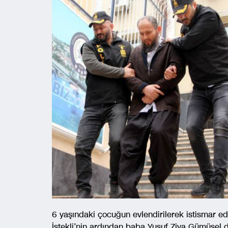
6 yaşındaki çocuğun evlendirilerek istismar ed
İstekli’nin ardından baba Yusuf Ziya Gümüşel d