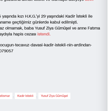
aşında kızı H.K.G.’yi 29 yaşındaki Kadir İstekli ile
dianame geçtiğimiz günlerde kabul edilmişti.
n az olmamak, baba Yusuf Ziya Gümüşel ve anne Fatıma
ydıyla hapis cezası
istendi.
cocugun-tecavuz-davasi-kadir-istekli-nin-ardindan-
1079057
Istismar
,
Kadir Istekli
,
Yusuf Ziya Gümüşel