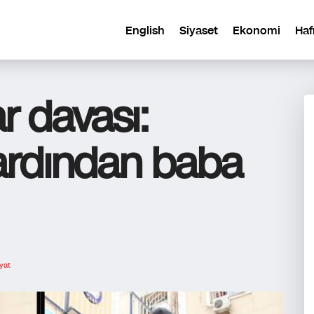
English
Siyaset
Ekonomi
Haf
r davası:
 ardından baba
yat