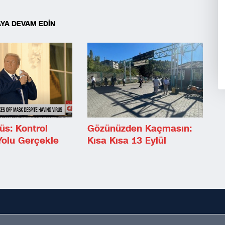
YA DEVAM EDİN
üs: Kontrol
Gözünüzden Kaçmasın:
Yolu Gerçekle
Kısa Kısa 13 Eylül