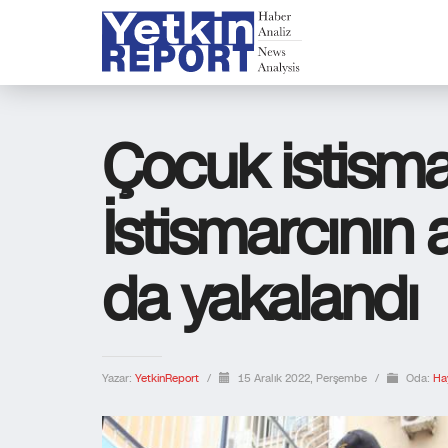
Çocuk istisma
İstismarcının
da yakalandı
Yazar:
YetkinReport
/
15 Aralık 2022, Perşembe
/
Oda:
Ha