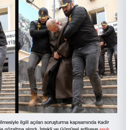
ilmesiyle ilgili açılan soruşturma kapsamında Kadir
e gözaltına alındı. İstekli ve Gümüşel adliyeye
sevk