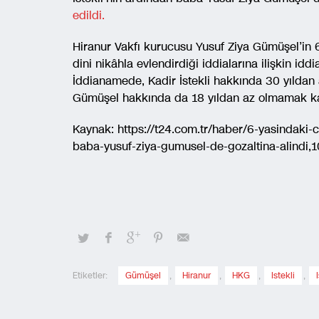
edildi.
Hiranur Vakfı kurucusu Yusuf Ziya Gümüşel’in 6 y
dini nikâhla evlendirdiği iddialarına ilişkin id
İddianamede, Kadir İstekli hakkında 30 yılda
Gümüşel hakkında da 18 yıldan az olmamak ka
Kaynak: https://t24.com.tr/haber/6-yasindaki-
baba-yusuf-ziya-gumusel-de-gozaltina-alindi,
Etiketler:
Gümüşel
,
Hiranur
,
HKG
,
Istekli
,