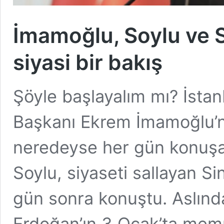
İmamoğlu, Soylu ve S
siyasi bir bakış
Şöyle başlayalım mı? İsta
Başkanı Ekrem İmamoğlu’n
neredeyse her gün konuşa
Soylu, siyaseti sallayan S
gün sonra konuştu. Aslın
Erdoğan’ın 3 Ocak’ta memu