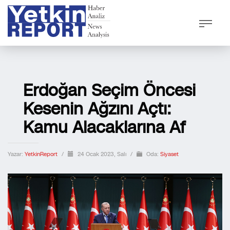
Erdoğan Seçim Öncesi
Kesenin Ağzını Açtı:
Kamu Alacaklarına Af
Yazar:
YetkinReport
/
24 Ocak 2023, Salı
/
Oda:
Siyaset