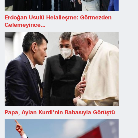
Erdoğan Usulü Helalleşme: Görmezden
Gelemeyince…
Papa, Aylan Kurdi’nin Babasıyla Görüştü