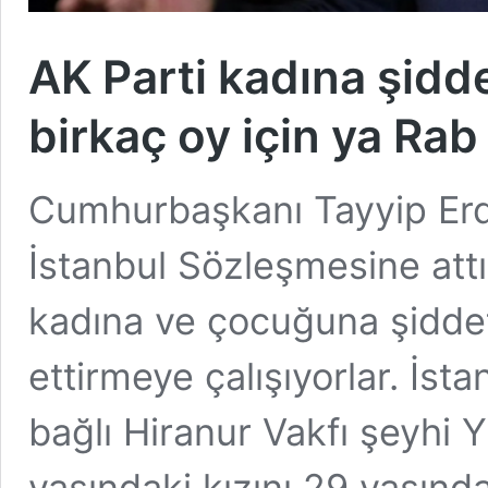
AK Parti kadına şidde
birkaç oy için ya Rab
Cumhurbaşkanı Tayyip Erd
İstanbul Sözleşmesine attığ
kadına ve çocuğuna şiddete
ettirmeye çalışıyorlar. İs
bağlı Hiranur Vakfı şeyhi 
yaşındaki kızını 29 yaşındak