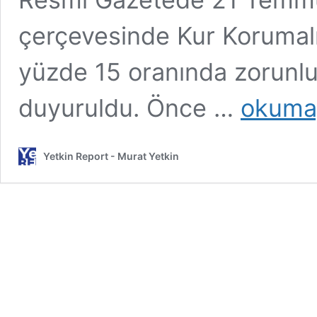
çerçevesinde Kur Korumal
yüzde 15 oranında zorunlu
Yüzde
duyuruldu. Önce …
okumay
17,5
faiz
üzerine
Yetkin Report - Murat Yetkin
KKM
kararı:
Ya
program
ne
zaman?