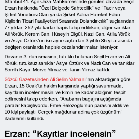
İstanbul 41. Ağır Ceza Mahkemesi’nde görülen davada Seçil
Erzan hakkında “Özel Belgede Sahtecilik” ve “Tacir veya
Şirket Yöneticisi Olan ya da Şirket Adına Hareket Eden
Kişilerin Ticari Faaliyetleri Sırasında Dolandırıcılık” suçlarından
77 yıldan 252 yıla kadar hapis talep edilirken; diğer sanıklar
Ali Yörük, Kerem Can, Hüseyin Eligül, Nazlı Can, Atilla Yörük
ve Asiye Öztürk’ün ise aynı suçlardan 3 yıl ile 85 yıl arasında
değişen oranlarda hapisle cezalandırılmaları isteniyor.
Davanın 3. duruşmasına, tutuklu bulunan Seçil Erzan ve Ali
Yörük, tutuksuz sanıklar Asiye Öztürk ve Nazlı Can ve tanıklar
Semih Kaya, Merve Yılmaz ve Tanın Yılmaz katıldı.
Sözcü Gazetesinden Ali Selim Yalmanlı
’nın aktardığına göre
Erzan, 15 Ocak’ta hakim karşısında yaptığı savunmada,
kayıtların incelenmesini ve kimin ne kadar aldığının tespit
edilmesini talep ederken, “Arabanın bagajını açtığımda
paralar kapışılıyordu. Emre Belözoğlu’nun parasını aldık ve
10 kişi paylaştı. Gerçek mağdurlar adına çok üzgünüm”
ifadelerini kullandı.
Erzan: “Kayıtlar incelensin”