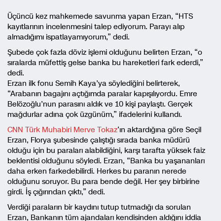
Üçüncü kez mahkemede savunma yapan Erzan, “HTS
kayıtlarının incelenmesini talep ediyorum. Parayı alıp
almadığımı ispatlayamıyorum,” dedi.
Şubede çok fazla döviz işlemi olduğunu belirten Erzan, “o
sıralarda müfettiş gelse banka bu hareketleri fark ederdi,”
dedi.
Erzan ilk fonu Semih Kaya’ya söylediğini belirterek,
“Arabanın bagajını açtığımda paralar kapışılıyordu. Emre
Belözoğlu’nun parasını aldık ve 10 kişi paylaştı. Gerçek
mağdurlar adına çok üzgünüm,” ifadelerini kullandı.
CNN Türk Muhabiri Merve Tokaz
‘ın aktardığına göre Seçil
Erzan, Florya şubesinde çalıştığı sırada banka müdürü
olduğu için bu paraları alabildiğini, karşı tarafta yüksek faiz
beklentisi olduğunu söyledi. Erzan, “Banka bu yaşananları
daha erken farkedebilirdi. Herkes bu paranın nerede
olduğunu soruyor. Bu para bende değil. Her şey birbirine
girdi. İş çığırından çıktı,” dedi.
Verdiği paraların bir kaydını tutup tutmadığı da sorulan
Erzan, Bankanın tüm ajandaları kendisinden aldığını iddia