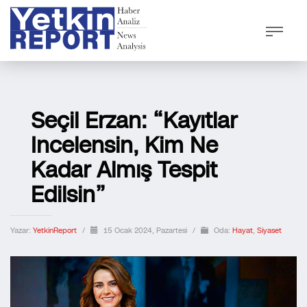
Seçil Erzan: “Kayıtlar
Incelensin, Kim Ne
Kadar Almış Tespit
Edilsin”
Yazar:
YetkinReport
/
15 Ocak 2024, Pazartesi
/
Oda:
Hayat
,
Siyaset