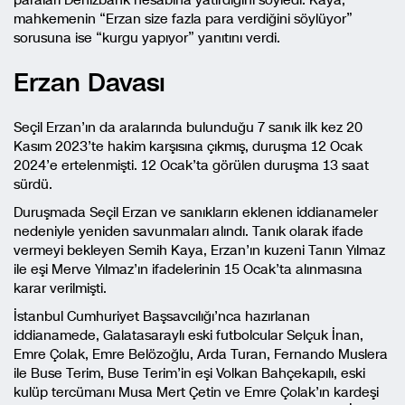
paraları Denizbank hesabına yatırdığını söyledi. Kaya,
mahkemenin “Erzan size fazla para verdiğini söylüyor”
sorusuna ise “kurgu yapıyor” yanıtını verdi.
Erzan Davası
Seçil Erzan’ın da aralarında bulunduğu 7 sanık ilk kez 20
Kasım 2023’te hakim karşısına çıkmış, duruşma 12 Ocak
2024’e ertelenmişti. 12 Ocak’ta görülen duruşma 13 saat
sürdü.
Duruşmada Seçil Erzan ve sanıkların eklenen iddianameler
nedeniyle yeniden savunmaları alındı. Tanık olarak ifade
vermeyi bekleyen Semih Kaya, Erzan’ın kuzeni Tanın Yılmaz
ile eşi Merve Yılmaz’ın ifadelerinin 15 Ocak’ta alınmasına
karar verilmişti.
İstanbul Cumhuriyet Başsavcılığı’nca hazırlanan
iddianamede, Galatasaraylı eski futbolcular Selçuk İnan,
Emre Çolak, Emre Belözoğlu, Arda Turan, Fernando Muslera
ile Buse Terim, Buse Terim’in eşi Volkan Bahçekapılı, eski
kulüp tercümanı Musa Mert Çetin ve Emre Çolak’ın kardeşi