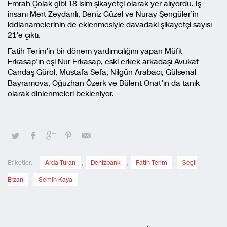
Emrah Çolak gibi 18 isim şikayetçi olarak yer alıyordu. İş
insanı Mert Zeydanlı, Deniz Güzel ve Nuray Şengüler’in
iddianamelerinin de eklenmesiyle davadaki şikayetçi sayısı
21’e çıktı.
Fatih Terim’in bir dönem yardımcılığını yapan Müfit
Erkasap’ın eşi Nur Erkasap, eski erkek arkadaşı Avukat
Candaş Gürol, Mustafa Sefa, Nilgün Arabacı, Gülsenal
Bayramova, Oğuzhan Özerk ve Bülent Onat’ın da tanık
olarak dinlenmeleri bekleniyor.
Etiketler:
Arda Turan
,
Denizbank
,
Fatih Terim
,
Seçil
Erzan
,
Semih Kaya