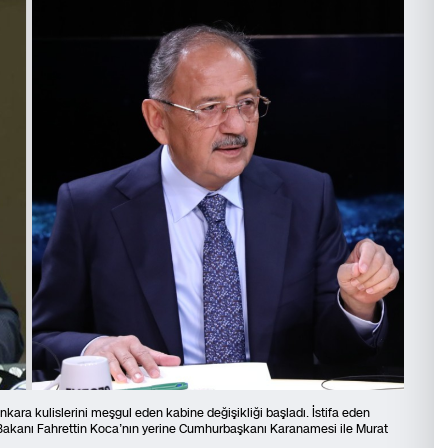
nkara kulislerini meşgul eden kabine değişikliği başladı. İstifa eden
 Bakanı Fahrettin Koca’nın yerine Cumhurbaşkanı Karanamesi ile Murat