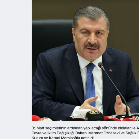
31 Mart seçimlerinin ardından yapılacağı yönünde iddialar ile A
Çevre ve İklim Değişikliği Bakanı Mehmet Özhaseki ve Sağlık
Kurum ve Kemal Memişoğlu getirildi.