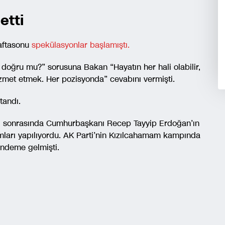
etti
haftasonu
spekülasyonlar başlamıştı.
z doğru mu?” sorusuna Bakan “Hayatın her hali olabilir,
hizmet etmek. Her pozisyonda” cevabını vermişti.
tandı.
lgi sonrasında Cumhurbaşkanı Recep Tayyip Erdoğan’ın
umları yapılıyordu. AK Parti’nin Kızılcahamam kampında
ündeme gelmişti.