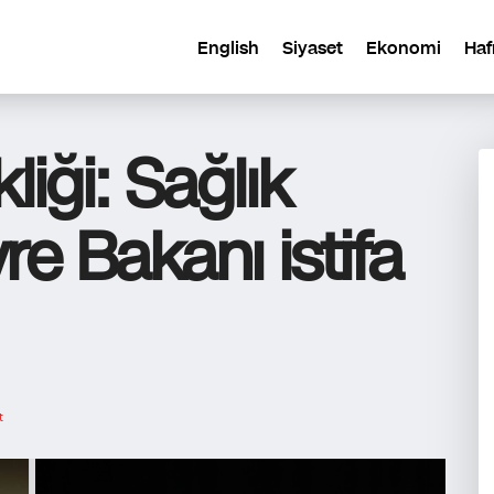
English
Siyaset
Ekonomi
Haf
liği: Sağlık
e Bakanı istifa
t