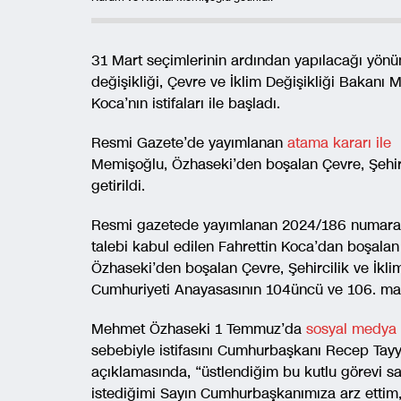
31 Mart seçimlerinin ardından yapılacağı yönün
değişikliği, Çevre ve İklim Değişikliği Bakanı
Koca’nın istifaları ile başladı.
Resmi Gazete’de yayımlanan
atama kararı ile
Memişoğlu, Özhaseki’den boşalan Çevre, Şehirc
getirildi.
Resmi gazetede yayımlanan 2024/186 numaralı 
talebi kabul edilen Fahrettin Koca’dan boşal
Özhaseki’den boşalan Çevre, Şehircilik ve İkli
Cumhuriyeti Anayasasının 104üncü ve 106. madde
Mehmet Özhaseki 1 Temmuz’da
sosyal medya 
sebebiyle istifasını Cumhurbaşkanı Recep Tayy
açıklamasında, “üstlendiğim bu kutlu görevi s
istediğimi Sayın Cumhurbaşkanımıza arz ettim,” 