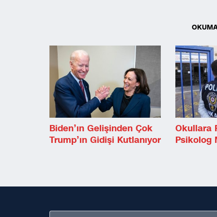
OKUMA
Biden’ın Gelişinden Çok
Okullara 
Trump’ın Gidişi Kutlanıyor
Psikolog