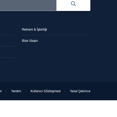
Reklam & İşbirliği
Bize Ulaşın
er
·
Yardım
·
Kullanıcı Sözleşmesi
·
Yasal Çekince