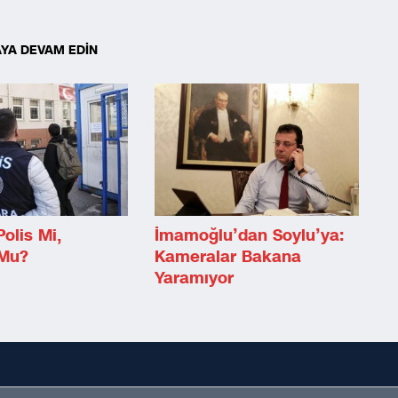
YA DEVAM EDİN
Polis Mi,
İmamoğlu’dan Soylu’ya:
 Mu?
Kameralar Bakana
Yaramıyor