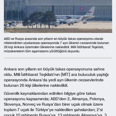
ABD ve Rusya arasında son yılların en büyük takas operasyonu olarak
nitelendirilen uluslararası operasyonda 7 ayrı ülkenin cezaevinde bulunan
26 kişi Ankara üzerinden ülkelerine nakledildi. Milli İstihbarat Teşkilatı,
müzakerelerin tüm aşamalarını yürüttüğünü duyurdu.
Ankara son yılların en büyük takas operasyonuna sahne
oldu. Milli İstihbarat Teşkilatı’nın (MİT) ara buluculuk yaptığı
operasyonda Ankara’da yedi ayrı ülkenin cezaevlerinde
bulunan 26 kişi ülkelerine nakledildi.
Güvenlik kaynaklarından edinilen bilgiye göre takas
operasyonu kapsamında; ABD’den 2, Almanya, Polonya,
Slovenya, Norveç ve Rusya’dan birer uçak olmak üzere
toplam 7 uçak ile Türkiye’ye nakledilen şahıslardan; 2’si
çocuk 10 rehinenin Rusya’ya, 13 rehinenin Almanya’ya, 3