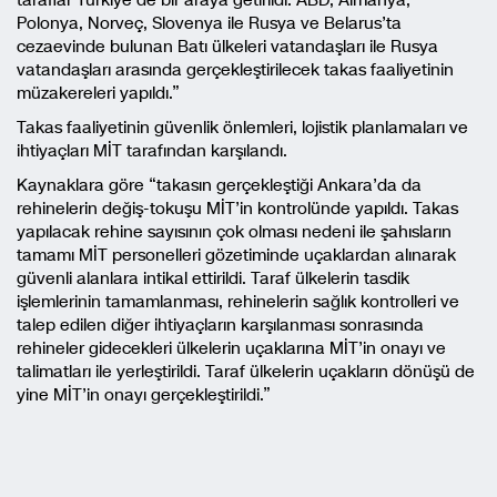
taraflar Türkiye’de bir araya getirildi. ABD, Almanya,
Polonya, Norveç, Slovenya ile Rusya ve Belarus’ta
cezaevinde bulunan Batı ülkeleri vatandaşları ile Rusya
vatandaşları arasında gerçekleştirilecek takas faaliyetinin
müzakereleri yapıldı.”
Takas faaliyetinin güvenlik önlemleri, lojistik planlamaları ve
ihtiyaçları MİT tarafından karşılandı.
Kaynaklara göre “takasın gerçekleştiği Ankara’da da
rehinelerin değiş-tokuşu MİT’in kontrolünde yapıldı. Takas
yapılacak rehine sayısının çok olması nedeni ile şahısların
tamamı MİT personelleri gözetiminde uçaklardan alınarak
güvenli alanlara intikal ettirildi. Taraf ülkelerin tasdik
işlemlerinin tamamlanması, rehinelerin sağlık kontrolleri ve
talep edilen diğer ihtiyaçların karşılanması sonrasında
rehineler gidecekleri ülkelerin uçaklarına MİT’in onayı ve
talimatları ile yerleştirildi. Taraf ülkelerin uçakların dönüşü de
yine MİT’in onayı gerçekleştirildi.”