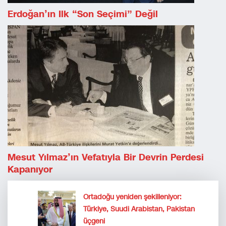
Erdoğan’ın Ilk “son Seçimi” Değil
Mesut Yılmaz’ın Vefatıyla Bir Devrin Perdesi
Kapanıyor
Ortadoğu yeniden şekilleniyor:
Türkiye, Suudi Arabistan, Pakistan
üçgeni