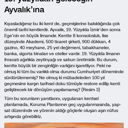
Ayvalık’ına
Kıyasladığımız bu iki kent de, geçmişlerine bakıldığında çok
önemli tarihi kentlerdir. Ayvalık, 19. Yüzyılda İzmir’den sonra
Ege’nin en büyük limanıdır. Kentte 8 konsolosluk, lise
düzeyinde Akademi, 500 ticaret şirketi, 900 dükkan, 4
gazino, 40 meyhane, 25 yel değirmeni, tabakhaneler,
banka, sigorta binaları ve oteller vardır. 19. Yüzyılda limanın
ihracatı ağırlıkla zeytinyağı ve sabun üretimidir. Bu durum,
kentte büyük bir zenginliğin varlığını işaretliyor. Peki ne
olmuş ki tüm bu varlıklı olma durumu Cumhuriyet döneminde
sürdürülememiş? Ne olmuş ki mübadeleden 100 yıl
geçmesine karşın tarihsel doku tümüyle restore edilip kenti
geliştirecek bir dönüşüm yapılamamış? (Resim 3)
Tüm bu sorunların yanıtlarını, uygulanan kentsel
planlamada, Koruma Planlarının geç uygulanmasında, yap-
sat düzeninde ve yörenin aldığı göçlerle oluşan aşırı nüfus
artışında görebiliriz.