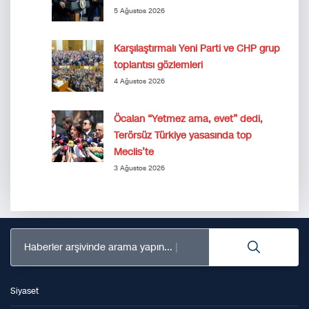
5 Ağustos 2026
Karşılaştırmalı Yeni Parti ve CHP grup
toplantısı gözlemleri
4 Ağustos 2026
Öcalan “Yetmez ama, evet” dedi,
Terörsüz Türkiye yasasında top
Meclis’te
3 Ağustos 2026
Haberler arşivinde arama yapın...
Siyaset