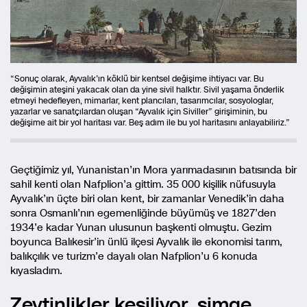
“Sonuç olarak, Ayvalık’ın köklü bir kentsel değişime ihtiyacı var. Bu
değişimin ateşini yakacak olan da yine sivil halktır. Sivil yaşama önderlik
etmeyi hedefleyen, mimarlar, kent plancıları, tasarımcılar, sosyologlar,
yazarlar ve sanatçılardan oluşan “Ayvalık için Siviller” girişiminin, bu
değişime ait bir yol haritası var. Beş adım ile bu yol haritasını anlayabiliriz.”
Geçtiğimiz yıl, Yunanistan’ın Mora yarımadasının batısında bir
sahil kenti olan Nafplion’a gittim. 35 000 kişilik nüfusuyla
Ayvalık’ın üçte biri olan kent, bir zamanlar Venedik’in daha
sonra Osmanlı’nın egemenliğinde büyümüş ve 1827’den
1934’e kadar Yunan ulusunun başkenti olmuştu. Gezim
boyunca Balıkesir’in ünlü ilçesi Ayvalık ile ekonomisi tarım,
balıkçılık ve turizm’e dayalı olan Nafplion’u 6 konuda
kıyasladım.
Zeytinlikler kesiliyor, simge