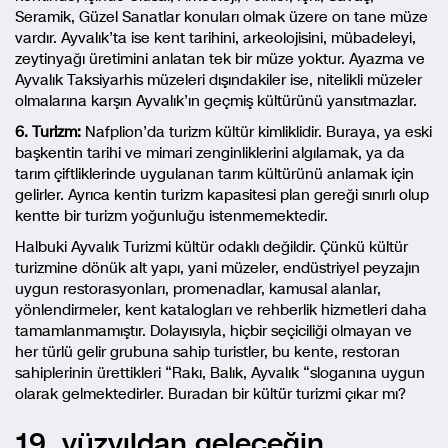
Seramik, Güzel Sanatlar konuları olmak üzere on tane müze
vardır. Ayvalık’ta ise kent tarihini, arkeolojisini, mübadeleyi,
zeytinyağı üretimini anlatan tek bir müze yoktur. Ayazma ve
Ayvalık Taksiyarhis müzeleri dışındakiler ise, nitelikli müzeler
olmalarına karşın Ayvalık’ın geçmiş kültürünü yansıtmazlar.
6. Turizm:
Nafplion’da turizm kültür kimliklidir. Buraya, ya eski
başkentin tarihi ve mimari zenginliklerini algılamak, ya da
tarım çiftliklerinde uygulanan tarım kültürünü anlamak için
gelirler. Ayrıca kentin turizm kapasitesi plan gereği sınırlı olup
kentte bir turizm yoğunluğu istenmemektedir.
Halbuki Ayvalık Turizmi kültür odaklı değildir. Çünkü kültür
turizmine dönük alt yapı, yani müzeler, endüstriyel peyzajın
uygun restorasyonları, promenadlar, kamusal alanlar,
yönlendirmeler, kent katalogları ve rehberlik hizmetleri daha
tamamlanmamıştır. Dolayısıyla, hiçbir seçiciliği olmayan ve
her türlü gelir grubuna sahip turistler, bu kente, restoran
sahiplerinin ürettikleri “Rakı, Balık, Ayvalık “sloganına uygun
olarak gelmektedirler. Buradan bir kültür turizmi çıkar mı?
19. yüzyıldan geleceğin