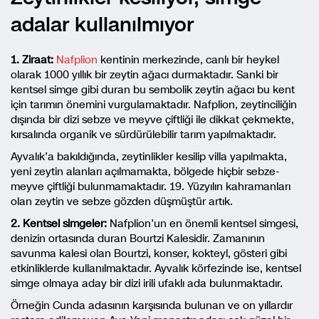
adalar kullanılmıyor
1. Ziraat:
Nafplion
kentinin merkezinde, canlı bir heykel
olarak 1000 yıllık bir zeytin ağacı durmaktadır. Sanki bir
kentsel simge gibi duran bu sembolik zeytin ağacı bu kent
için tarımın önemini vurgulamaktadır. Nafplion, zeytinciliğin
dışında bir dizi sebze ve meyve çiftliği ile dikkat çekmekte,
kırsalında organik ve sürdürülebilir tarım yapılmaktadır.
Ayvalık’a bakıldığında, zeytinlikler kesilip villa yapılmakta,
yeni zeytin alanları açılmamakta, bölgede hiçbir sebze-
meyve çiftliği bulunmamaktadır. 19. Yüzyılın kahramanları
olan zeytin ve sebze gözden düşmüştür artık.
2. Kentsel simgeler:
Nafplion’un en önemli kentsel simgesi,
denizin ortasında duran Bourtzi Kalesidir. Zamanının
savunma kalesi olan Bourtzi, konser, kokteyl, gösteri gibi
etkinliklerde kullanılmaktadır. Ayvalık körfezinde ise, kentsel
simge olmaya aday bir dizi irili ufaklı ada bulunmaktadır.
Örneğin Cunda adasının karşısında bulunan ve on yıllardır