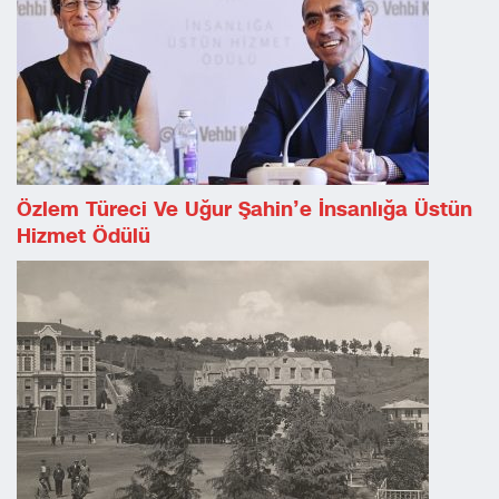
Özlem Türeci Ve Uğur Şahin’e İnsanlığa Üstün
Hizmet Ödülü