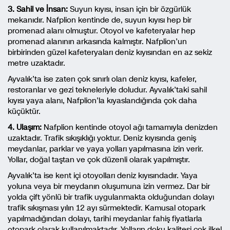
3. Sahil ve İnsan:
Suyun kıyısı, insan için bir özgürlük
mekanıdır. Nafplion kentinde de, suyun kıyısı hep bir
promenad alanı olmuştur. Otoyol ve kafeteryalar hep
promenad alanının arkasında kalmıştır. Nafplion’un
birbirinden güzel kafeteryaları deniz kıyısından en az sekiz
metre uzaktadır.
Ayvalık’ta ise zaten çok sınırlı olan deniz kıyısı, kafeler,
restoranlar ve gezi tekneleriyle doludur. Ayvalık’taki sahil
kıyısı yaya alanı, Nafplion’la kıyaslandığında çok daha
küçüktür.
4. Ulaşım:
Nafplion kentinde otoyol ağı tamamıyla denizden
uzaktadır. Trafik sıkışıklığı yoktur. Deniz kıyısında geniş
meydanlar, parklar ve yaya yolları yapılmasına izin verir.
Yollar, doğal taştan ve çok düzenli olarak yapılmıştır.
Ayvalık’ta ise kent içi otoyolları deniz kıyısındadır. Yaya
yoluna veya bir meydanın oluşumuna izin vermez. Dar bir
yolda çift yönlü bir trafik uygulanmakta olduğundan dolayı
trafik sıkışması yılın 12 ayı sürmektedir. Kamusal otopark
yapılmadığından dolayı, tarihi meydanlar fahiş fiyatlarla
otopark olarak kullanılmaktadır. Yolların doku kalitesi çok ilkel