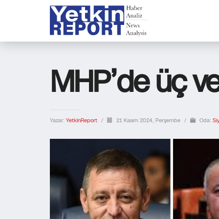
MHP’de üç vekil
Yazar:
YetkinReport
/
21 Kasım 2024, Perşembe
/
Oda:
Si