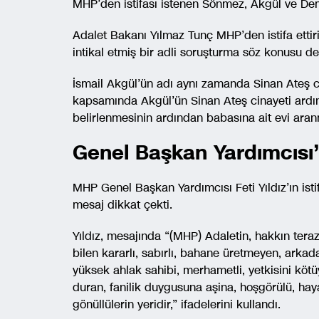
MHP’den istifası istenen Sönmez, Akgül ve Dem
Adalet Bakanı Yılmaz Tunç MHP’den istifa ettiril
intikal etmiş bir adli soruşturma söz konusu değ
İsmail Akgül’ün adı aynı zamanda Sinan Ateş ci
kapsamında Akgül’ün Sinan Ateş cinayeti ardın
belirlenmesinin ardından babasına ait evi aranm
Genel Başkan Yardımcısı
MHP Genel Başkan Yardımcısı Feti Yıldız’ın ist
mesaj dikkat çekti.
Yıldız, mesajında “(MHP) Adaletin, hakkın tera
bilen kararlı, sabırlı, bahane üretmeyen, arka
yüksek ahlak sahibi, merhametli, yetkisini köt
duran, fanilik duygusuna aşina, hoşgörülü, hay
gönüllülerin yeridir,” ifadelerini kullandı.