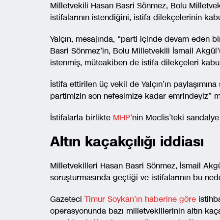
Milletvekili Hasan Basri Sönmez, Bolu Milletveki
istifalarının istendiğini, istifa dilekçelerinin kab
Yalçın, mesajında, “parti içinde devam eden bi
Basri Sönmez’in, Bolu Milletvekili İsmail Akgül’ü
istenmiş, müteakiben de istifa dilekçeleri kabul 
İstifa ettirilen üç vekil de Yalçın’ın paylaşımı
partimizin son nefesimize kadar emrindeyiz” mes
İstifalarla birlikte
MHP’
nin Meclis’teki sandalye
Altın kaçakçılığı iddiası
Milletvekilleri Hasan Basri Sönmez, İsmail Akgü
soruşturmasında geçtiği ve istifalarının bu nede
Gazeteci
Timur Soykan’ın haberine göre
istihb
operasyonunda bazı milletvekillerinin altın kaçak