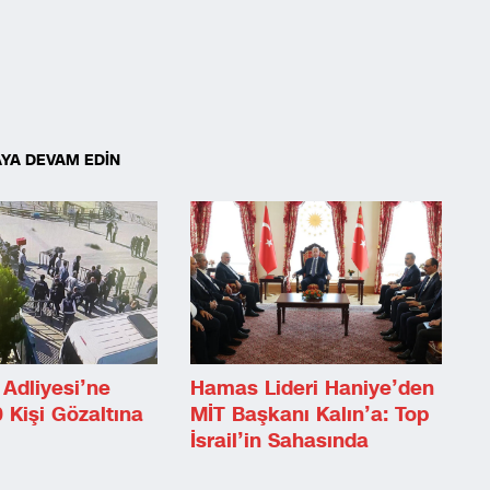
YA DEVAM EDİN
Adliyesi’ne
Hamas Lideri Haniye’den
0 Kişi Gözaltına
MİT Başkanı Kalın’a: Top
İsrail’in Sahasında