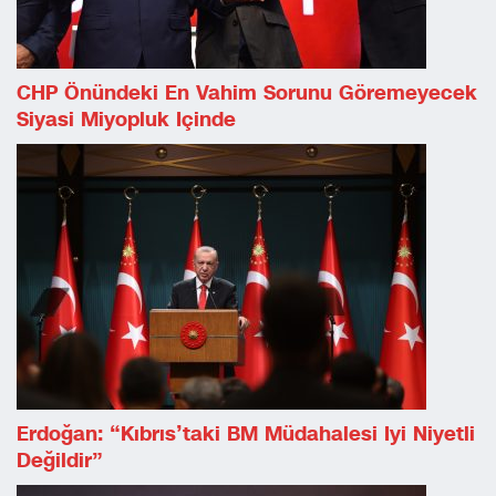
CHP Önündeki En Vahim Sorunu Göremeyecek
Siyasi Miyopluk Içinde
Erdoğan: “Kıbrıs’taki BM Müdahalesi Iyi Niyetli
Değildir”