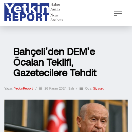
Bahçeli’den DEM’e
Öcalan Teklifi,
Gazetecilere Tehdit
Yazar:
YetkinReport
/
26 Kasım 2024, Salı
/
Oda:
Siyaset