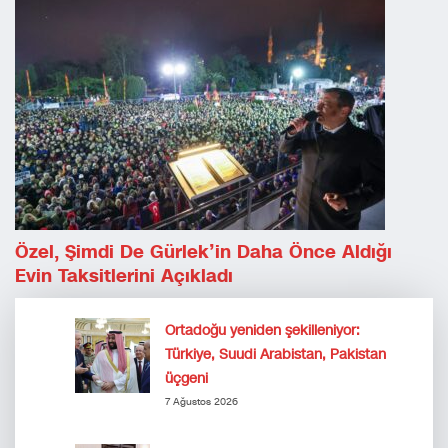
Özel, Şimdi De Gürlek’in Daha Önce Aldığı
Evin Taksitlerini Açıkladı
Ortadoğu yeniden şekilleniyor:
Türkiye, Suudi Arabistan, Pakistan
üçgeni
7 Ağustos 2026