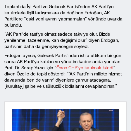
Toplantıda İyi Parti ve Gelecek Partisi’nden AK Parti’ye
katılımlarla ilgili tartışmalara da değinen Erdoğan, AK
Partililere “eski-yeni ayrımı yapmamaları” yönünde uyarıda
bulundu.
“AK Parti’de tasfiye olmaz sadece takviye olur. Bizde
yenilenme, tazelenme, kan değişimi olur” diyen Erdoğan,
partisinin daha da genişleyeceğini söyledi.
Erdoğan ayrıca, Gelecek Partisi’nden istifa ettikten bir gün
sonra AK Parti’ye katılan ve yönetim kadrosunda yer alan
Prof. Dr. Serap Yazıcı için “
Önce CHP’ye katılmak istedi
”
diyen Özel’e de tepki gösterdi: “‘AK Parti’nin millete hizmet
davasında ben de varım’ diyenlere çamur atacağına,
[kurultay] şaibe ve usülsüzlük iddialarını cevaplandırsın.”