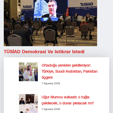
TÜSİAD Demokrasi Ve Istikrar Istedi
Ortadoğu yeniden şekilleniyor:
Türkiye, Suudi Arabistan, Pakistan
üçgeni
7 Ağustos 2026
Uğur Mumcu suikastı: o tuğla
çekilecek, o duvar yıkılacak mı?
7 Ağustos 2026