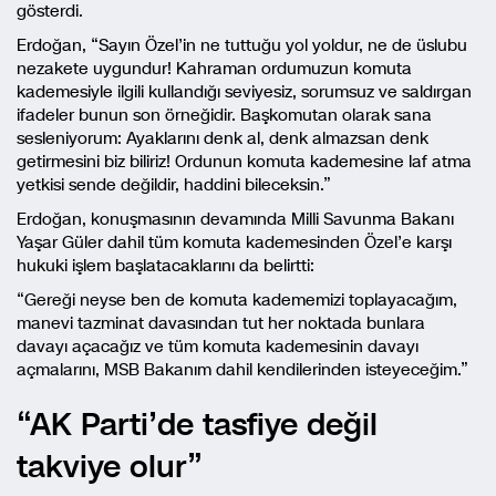
gösterdi.
Erdoğan, “Sayın Özel’in ne tuttuğu yol yoldur, ne de üslubu
nezakete uygundur! Kahraman ordumuzun komuta
kademesiyle ilgili kullandığı seviyesiz, sorumsuz ve saldırgan
ifadeler bunun son örneğidir. Başkomutan olarak sana
sesleniyorum: Ayaklarını denk al, denk almazsan denk
getirmesini biz biliriz! Ordunun komuta kademesine laf atma
yetkisi sende değildir, haddini bileceksin.”
Erdoğan, konuşmasının devamında Milli Savunma Bakanı
Yaşar Güler dahil tüm komuta kademesinden Özel’e karşı
hukuki işlem başlatacaklarını da belirtti:
“Gereği neyse ben de komuta kadememizi toplayacağım,
manevi tazminat davasından tut her noktada bunlara
davayı açacağız ve tüm komuta kademesinin davayı
açmalarını, MSB Bakanım dahil kendilerinden isteyeceğim.”
“AK Parti’de tasfiye değil
takviye olur”