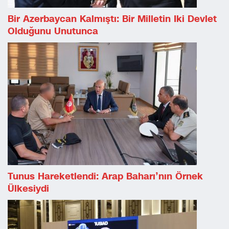
Bir Azerbaycan Kalmıştı: Bir Milletin Iki Devlet
Olduğunu Unutunca
Tunus Hareketlendi: Arap Baharı’nın Örnek
Ülkesiydi