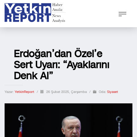
Erdoğan’dan Özel’e
Sert Uyarı: “Ayaklarını
Denk Al”
Yazar:
YetkinReport
/
26 Şubat 2025, Çarşamba
/
Oda:
Siyaset