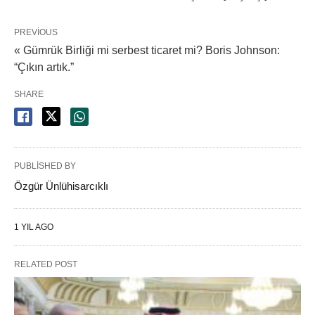
PREVIOUS
« Gümrük Birliği mi serbest ticaret mi? Boris Johnson:
“Çıkın artık.”
SHARE
PUBLISHED BY
Özgür Ünlühisarcıklı
1 YIL AGO
RELATED POST