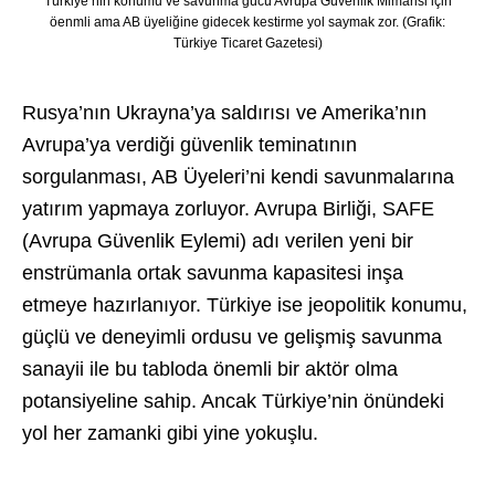
Türkiye’nin konumu ve savunma gücü Avrupa Güvenlik Mimarisi için
öenmli ama AB üyeliğine gidecek kestirme yol saymak zor. (Grafik:
Türkiye Ticaret Gazetesi)
Rusya’nın Ukrayna’ya saldırısı ve Amerika’nın
Avrupa’ya verdiği güvenlik teminatının
sorgulanması, AB Üyeleri’ni kendi savunmalarına
yatırım yapmaya zorluyor. Avrupa Birliği, SAFE
(Avrupa Güvenlik Eylemi) adı verilen yeni bir
enstrümanla ortak savunma kapasitesi inşa
etmeye hazırlanıyor. Türkiye ise jeopolitik konumu,
güçlü ve deneyimli ordusu ve gelişmiş savunma
sanayii ile bu tabloda önemli bir aktör olma
potansiyeline sahip. Ancak Türkiye’nin önündeki
yol her zamanki gibi yine yokuşlu.