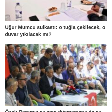
Uğur Mumcu suikastı: o tuğla çekilecek, o
duvar yıkılacak mı?
Özel: Paramız az ama düşmanımız da az.