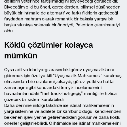
delillerin yeterince tartışılmadığını söyleyeceği görülecektir.
Diyeceğim o ki bu öneri, gerçeklerden, bilimsel düşünceden,
büyük bir ihtimalle de alternatif ve farklı fikirlerin getireceği
faydadan mahrum olarak romantik bir bakışla yargıyı bir
başka sıkıntıya sokacak bir öneriydi, Paketten çıkarılması iyi
oldu.
Köklü çözümler kolayca
mümkün
Oysa adli ve idari yargı arasındaki görev uyuşmazlıklarını
gidermek için özel yetkili “Uyuşmazlık Mahkemesi” kurulmuş
olmasından bile esinlenmiş olsaydı, görev, yetki ve hatta
zamanaşımı gibi konulardaki temyiz incelemelerini,
havaalanlarındaki “fast track-hızlı geçiş” mantığı ile hızlıca
çözecek bir sistem kurulabilirdi.
Daha derinine inildiği takdirde ise istinaf mahkemelerinin
yargı sistemine ve adalete bir kambur olduğu, kendilerinden
beklenen işlevi yerine getiremedikleri görülür ve daha köklü
öneriler geliştirilebilirdi. O ihtimalde ise istinaf mahkemelerini