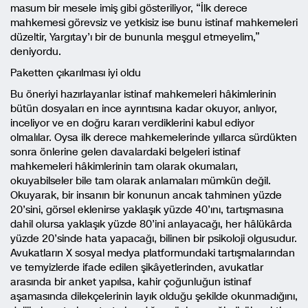
masum bir mesele imiş gibi gösteriliyor, “İlk derece
mahkemesi görevsiz ve yetkisiz ise bunu istinaf mahkemeleri
düzeltir, Yargıtay’ı bir de bununla meşgul etmeyelim,”
deniyordu.
Paketten çıkarılması iyi oldu
Bu öneriyi hazırlayanlar istinaf mahkemeleri hâkimlerinin
bütün dosyaları en ince ayrıntısına kadar okuyor, anlıyor,
inceliyor ve en doğru kararı verdiklerini kabul ediyor
olmalılar. Oysa ilk derece mahkemelerinde yıllarca sürdükten
sonra önlerine gelen davalardaki belgeleri istinaf
mahkemeleri hâkimlerinin tam olarak okumaları,
okuyabilseler bile tam olarak anlamaları mümkün değil.
Okuyarak, bir insanın bir konunun ancak tahminen yüzde
20’sini, görsel eklenirse yaklaşık yüzde 40’ını, tartışmasına
dahil olursa yaklaşık yüzde 80’ini anlayacağı, her hâlükârda
yüzde 20’sinde hata yapacağı, bilinen bir psikoloji olgusudur.
Avukatların X sosyal medya platformundaki tartışmalarından
ve temyizlerde ifade edilen şikâyetlerinden, avukatlar
arasında bir anket yapılsa, kahir çoğunluğun istinaf
aşamasında dilekçelerinin layık olduğu şekilde okunmadığını,