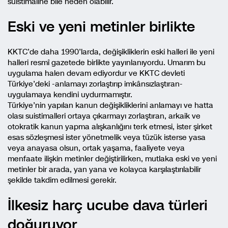
suistimaline bile neden olabilir.
Eski ve yeni metinler birlikte
KKTC’de daha 1990’larda, değişikliklerin eski halleri ile yeni
halleri resmî gazetede birlikte yayınlanıyordu. Umarım bu
uygulama halen devam ediyordur ve KKTC devleti
Türkiye’deki -anlamayı zorlaştırıp imkânsızlaştıran-
uygulamaya kendini uydurmamıştır.
Türkiye’nin yapılan kanun değişikliklerini anlamayı ve hatta
olası suistimalleri ortaya çıkarmayı zorlaştıran, arkaik ve
otokratik kanun yapma alışkanlığını terk etmesi, ister şirket
esas sözleşmesi ister yönetmelik veya tüzük isterse yasa
veya anayasa olsun, ortak yaşama, faaliyete veya
menfaate ilişkin metinler değiştirilirken, mutlaka eski ve yeni
metinler bir arada, yan yana ve kolayca karşılaştırılabilir
şekilde takdim edilmesi gerekir.
İlkesiz harç ucube dava türleri
doğuruyor