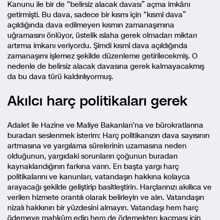
Kanunu ile bir de “belirsiz alacak davası” açma imkânı
getirmişti. Bu dava, sadece bir kısmı için “kısmî dava”
açıldığında dava edilmeyen kısmın zamanaşımına
uğramasını önlüyor, üstelik ıslaha gerek olmadan miktarı
artırma imkanı veriyordu. Şimdi kısmî dava açıldığında
zamanaşımı işlemez şekilde düzenleme getirilecekmiş. O
nedenle de belirsiz alacak davasına gerek kalmayacakmış
da bu dava türü kaldırılıyormuş.
Akılcı harç politikaları gerek
Adalet ile Hazine ve Maliye Bakanları’na ve bürokratlarına
buradan seslenmek isterim: Harç politikanızın dava sayısının
artmasına ve yargılama sürelerinin uzamasına neden
olduğunun, yargıdaki sorunların çoğunun buradan
kaynaklandığının farkına varın. En başta yargı harç
politikalarını ve kanunları, vatandaşın hakkına kolayca
arayacağı şekilde geliştirip basitleştirin. Harçlarınızı akıllıca ve
verilen hizmete orantılı olarak belirleyin ve alın. Vatandaşın
nizalı hakkının bir yüzdesini almayın. Vatandaşı hem harç
ödemeye mahkûm edip hem de ödemekten kaçması için