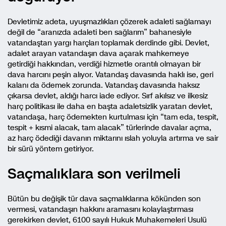
Devletimiz adeta, uyuşmazlıkları çözerek adaleti sağlamayı
değil de “aranızda adaleti ben sağlarım” bahanesiyle
vatandaştan yargı harçları toplamak derdinde gibi. Devlet,
adalet arayan vatandaşın dava açarak mahkemeye
getirdiği hakkından, verdiği hizmetle orantılı olmayan bir
dava harcını peşin alıyor. Vatandaş davasında haklı ise, geri
kalanı da ödemek zorunda. Vatandaş davasında haksız
çıkarsa devlet, aldığı harcı iade ediyor. Sırf akılsız ve ilkesiz
harç politikası ile daha en başta adaletsizlik yaratan devlet,
vatandaşa, harç ödemekten kurtulması için “tam eda, tespit,
tespit + kısmi alacak, tam alacak” türlerinde davalar açma,
az harç ödediği davanın miktarını ıslah yoluyla artırma ve sair
bir sürü yöntem getiriyor.
Saçmalıklara son verilmeli
Bütün bu değişik tür dava saçmalıklarına kökünden son
vermesi, vatandaşın hakkını aramasını kolaylaştırması
gerekirken devlet, 6100 sayılı Hukuk Muhakemeleri Usulü