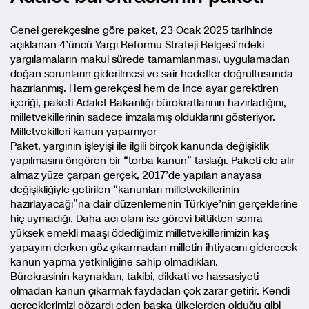
Genel gerekçesine göre paket, 23 Ocak 2025 tarihinde
açıklanan 4’üncü Yargı Reformu Strateji Belgesi’ndeki
yargılamaların makul sürede tamamlanması, uygulamadan
doğan sorunların giderilmesi ve sair hedefler doğrultusunda
hazırlanmış. Hem gerekçesi hem de ince ayar gerektiren
içeriği, paketi Adalet Bakanlığı bürokratlarının hazırladığını,
milletvekillerinin sadece imzalamış olduklarını gösteriyor.
Milletvekilleri kanun yapamıyor
Paket, yargının işleyişi ile ilgili birçok kanunda değişiklik
yapılmasını öngören bir “torba kanun” taslağı. Paketi ele alır
almaz yüze çarpan gerçek, 2017’de yapılan anayasa
değişikliğiyle getirilen “kanunları milletvekillerinin
hazırlayacağı”na dair düzenlemenin Türkiye’nin gerçeklerine
hiç uymadığı. Daha acı olanı ise görevi bittikten sonra
yüksek emekli maaşı ödediğimiz milletvekillerimizin kaş
yapayım derken göz çıkarmadan milletin ihtiyacını giderecek
kanun yapma yetkinliğine sahip olmadıkları.
Bürokrasinin kaynakları, takibi, dikkati ve hassasiyeti
olmadan kanun çıkarmak faydadan çok zarar getirir. Kendi
gerçeklerimizi gözardı eden başka ülkelerden olduğu gibi