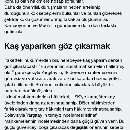
konusu olan hâkimlere hesap sorsunlar.
Daha da önemlisi, duruşmaların neden ertelenip
durduğunun kök sebeplerini bulsunlar ve bunları giderecek
şekilde köklü çözümler üretip taslaklar oluştursunlar.
Kamuoyunun ve Meclis’in gündemine dolu dolu taslaklar
getirsinler.
Kaş yaparken göz çıkarmak
Paketteki hükümlerden biri, neredeyse kaş yapalım derken
göz çıkarılacaktı! “Bu sorunları istinaf mahkemeleri halletmiş
olur” gerekçesiyle Yargıtay’ın, ilk derece mahkemelerinin
görevsiz ve yetkisiz olarak verdikleri kararları bozma yetkisi
iptal edilecekti. Bu öneri metinden çıkarılarak büyük bir
hatadan dönülmüş oldu.
İstinaf mahkemelerinin hâkimleri, HSK’ye karşı, Yargıtay
üyelerinden daha az teminata sahip. Diğer hâkimlerden
farklı olarak Yargıtay hâkimleri tam hâkim teminatına sahip.
Dolayısıyla Yargıtay’ın temyiz incelemesi istinaf
mahkemelerinin incelemesinden daha güçlü güven verir. Bu
güçlü güvenceyi boşa çıkaracak değişiklik önerisinin sebebi