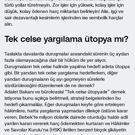
türlü yollar türetmeyin. Zor işler için yüksek, kolay işler için
düşük, kolay ödenen harç miktarları belirleyin! Aile, işçi ve
sair dezavantajlı kesimlerin işlerinden ise sembolik harçlar
alın.
Tek celse yargılama ütopya mı?
Taslakta davalarda duruşmalar arasındaki sürenin üç aydan
fazla olamayacağına dair bir hüküm de yer alıyor.
Duruşmaların tek celse halinde yapılma hedefi adeta ütopya
gibi. Bir yandan tek celse yargılama hedeflerken, diğer
yandan duruşmaların üç ayı geçmeyen sürelerle
sürdürüleceğini düzenlemek de ne demek?
Adalet Bakanı ve bürokrasisi “Tek celse ütopyadır” demek
istiyorsa bunu açıkça belirtmeli, strateji belgelerinden bu
hedefi çıkarmalılar. Eğer duruşmaları keyfe göre erteleyen
hâkimlere, hatta yargılama yapmadan dilekçe üstüne karar
veren, Bebek’te milyon dolarlık dairede oturduğu halde adli
yardım kararı vererek harç ödemekten kurtaran ve Hâkimler
ve Savcılar Kurulu’na (HSK) iletilen benzeri birçok şikâyetin