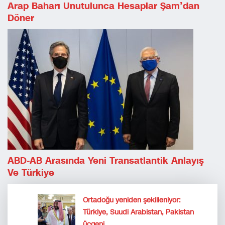
Arap Baharı Unutulunca Hesaplar Şam’dan
Döner
ABD-AB Arasında Yeni Transatlantik Anlayış
Ve Türkiye
Ortadoğu yeniden şekilleniyor:
Türkiye, Suudi Arabistan, Pakistan
üçgeni