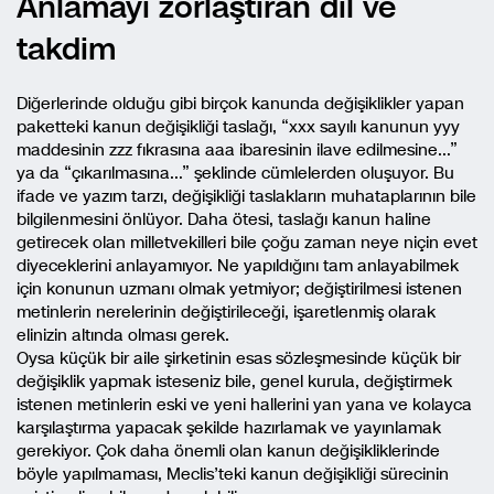
Anlamayı zorlaştıran dil ve
takdim
Diğerlerinde olduğu gibi birçok kanunda değişiklikler yapan
paketteki kanun değişikliği taslağı, “xxx sayılı kanunun yyy
maddesinin zzz fıkrasına aaa ibaresinin ilave edilmesine…”
ya da “çıkarılmasına…” şeklinde cümlelerden oluşuyor. Bu
ifade ve yazım tarzı, değişikliği taslakların muhataplarının bile
bilgilenmesini önlüyor. Daha ötesi, taslağı kanun haline
getirecek olan milletvekilleri bile çoğu zaman neye niçin evet
diyeceklerini anlayamıyor. Ne yapıldığını tam anlayabilmek
için konunun uzmanı olmak yetmiyor; değiştirilmesi istenen
metinlerin nerelerinin değiştirileceği, işaretlenmiş olarak
elinizin altında olması gerek.
Oysa küçük bir aile şirketinin esas sözleşmesinde küçük bir
değişiklik yapmak isteseniz bile, genel kurula, değiştirmek
istenen metinlerin eski ve yeni hallerini yan yana ve kolayca
karşılaştırma yapacak şekilde hazırlamak ve yayınlamak
gerekiyor. Çok daha önemli olan kanun değişikliklerinde
böyle yapılmaması, Meclis’teki kanun değişikliği sürecinin