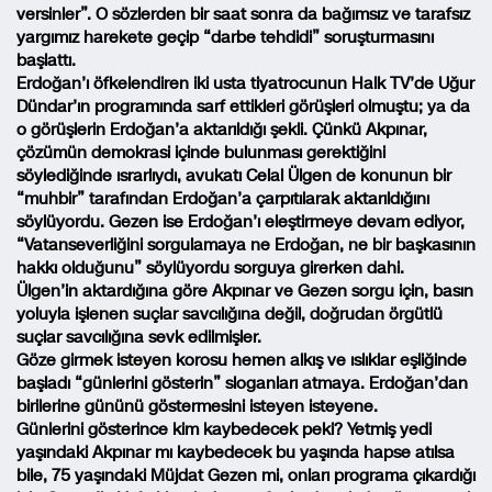
versinler”. O sözlerden bir saat sonra da bağımsız ve tarafsız
yargımız harekete geçip “darbe tehdidi” soruşturmasını
başlattı.
Erdoğan’ı öfkelendiren iki usta tiyatrocunun Halk TV’de Uğur
Dündar’ın programında sarf ettikleri görüşleri olmuştu; ya da
o görüşlerin Erdoğan’a aktarıldığı şekli. Çünkü Akpınar,
çözümün demokrasi içinde bulunması gerektiğini
söylediğinde ısrarlıydı, avukatı Celal Ülgen de konunun bir
“muhbir” tarafından Erdoğan’a çarpıtılarak aktarıldığını
söylüyordu. Gezen ise Erdoğan’ı eleştirmeye devam ediyor,
“Vatanseverliğini sorgulamaya ne Erdoğan, ne bir başkasının
hakkı olduğunu” söylüyordu sorguya girerken dahi.
Ülgen’in aktardığına göre Akpınar ve Gezen sorgu için, basın
yoluyla işlenen suçlar savcılığına değil, doğrudan örgütlü
suçlar savcılığına sevk edilmişler.
Göze girmek isteyen korosu hemen alkış ve ıslıklar eşliğinde
başladı “günlerini gösterin” sloganları atmaya. Erdoğan’dan
birilerine gününü göstermesini isteyen isteyene.
Günlerini gösterince kim kaybedecek peki? Yetmiş yedi
yaşındaki Akpınar mı kaybedecek bu yaşında hapse atılsa
bile, 75 yaşındaki Müjdat Gezen mi, onları programa çıkardığı