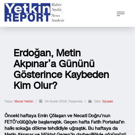
Erdoğan, Metin
Akpınar’a Gününü
Gösterince Kaybeden
Kim Olur?
Yazar:
Murat Yetkin
/
24 Aralık 2018, Pazartesi
/
Oda:
Siyaset
Önceki haftaya Emin Çölaşan ve Necati Doğru’nun
FETÖ’cülüğüyle başlamıştık. Geçen hafta Fatih Portakal’ın
halkı sokağa dökme tehdidiyle uğraştık. Bu haftaya da
Metin Akpınar ve Müjdat Gezen’in darbeciliğiyle gözümüzü