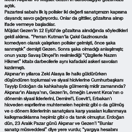
açtık.
Pazartesi sabahı ilk iş polisler iki değerli sanatçımızın kapısına
dayandı; savcı çağırıyordu. Onlar da gittiler, gözaltına alınıp
ifade vermeye başladılar.
Müjdat Gezen’in 12 Eylül’de gözaltına alındığında söyledikleri
geldi aklıma. “Perran Kutman’la Çakıl Gazinosunda
komedyen olarak çalışırken polisler gelmişti, önce şaka
sanmıştık” demişti Gezen. Sonra şaka olmadığı anlaşılmıştı;
onun yazıp Savaş Dinçel’in resimlediği “Çizgilerle Nazım
Hikmet” kitabı darbecilerle aynı kafadaki askeri savcıları
kızdırmıştı.
Akpınar’ın yıllarca Zeki Alasya ile halkı güldürürken
düşündüren toplumsal ve siyasi hicivlerine Cumhurbaşkanı
Tayyip Erdoğan da kahkahayla gülmemiş midir zamanında?
Akpınar’ın Alasya’nın, Gezen’in, örneğin Levent Kırca’nın o
dönemin siyasi liderlerini, Demirel’i, Ecevit’i, Erbakan’ı
hicveden esprilerine muhtemelen hepimiz gibi o da gülmüş
ve o dönem liderlerinin sanatçılara karşı yasaları kullanmaya
kalkışmadıklarına hepimiz gibi o da tanık olmuştur. Erdoğan
dün, 23 Aralık Pazar günü Akpınar ve Gezen’i “Bunlar
sanatçı müsveddesi” diye yere vurdu; “yargıya hesabını