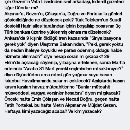
için Gezen’in Vefa Lisesinden sınıf arkadaşı, kıdemli gazeteci
Uğur Dündar mı?
Akpınar’a, Gezen’e, Çölaşan’a, Doğru ve Portakal’a günleri
gösterildiğinde ne düzelecek peki? Türk Telekom’un Suudi
destekli Hariri ailesi tarafından içinin boşaltılıp posasının üç
Türk bankası üzerine yüklenmiş olması mı düzelecek?
Ankara’da 9 kişinin öldüğü tren kazasında “Sinyalizasyona
gerek yok” diyen Ulaştırma Bakanından, “Peki, gerek yoktu
da neden ihaleye koyuldu ve parası ödenmiş olduğu halde
hizmete alınmadı?” diye hesap soran mı çıkacak? 29
Ekim’de açılacağı söylenip, yılbaşına ertelenen, sonra Mart’a
ertelenip “Acaba 31 Mart yerekl seçimlerine mi saklanıyor?”
diye düşündürten ama ertesi gün yağmur suyu basan
İstanbul Havalimanında sular mı çekilecek? Açılışlarda kasım
kasım kasılan havuz müteahitlerine “Bunlar müteahit
müsveddesi, yargıya versinler hesabını” diyen mi çıkacak?
Önceki hafta Emin Çölaşan ve Necati Doğru, geçen hafta
Fatih Portakal, bu hafta Metin Akpınar ve Müjdat Gezen.
Haftaya kimi yazacağız acaba? Ve kim yazacak?