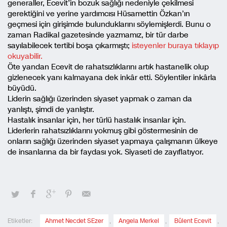
generaller, Ecevit’in bozuk sağlığı nedeniyle çekilmesi
gerektiğini ve yerine yardımcısı Hüsamettin Özkan’ın
geçmesi için girişimde bulunduklarını söylemişlerdi. Bunu o
zaman Radikal gazetesinde yazmamız, bir tür darbe
sayılabilecek tertibi boşa çıkarmıştı;
isteyenler buraya tıklayıp
okuyabilir.
Öte yandan Ecevit de rahatsızlıklarını artık hastanelik olup
gizlenecek yanı kalmayana dek inkâr etti. Söylentiler inkârla
büyüdü.
Liderin sağlığı üzerinden siyaset yapmak o zaman da
yanlıştı, şimdi de yanlıştır.
Hastalık insanlar için, her türlü hastalık insanlar için.
Liderlerin rahatsızlıklarını yokmuş gibi göstermesinin de
onların sağlığı üzerinden siyaset yapmaya çalışmanın ülkeye
de insanlarına da bir faydası yok. Siyaseti de zayıflatıyor.
Etiketler:
Ahmet Necdet SEzer
,
Angela Merkel
,
Bülent Ecevit
,