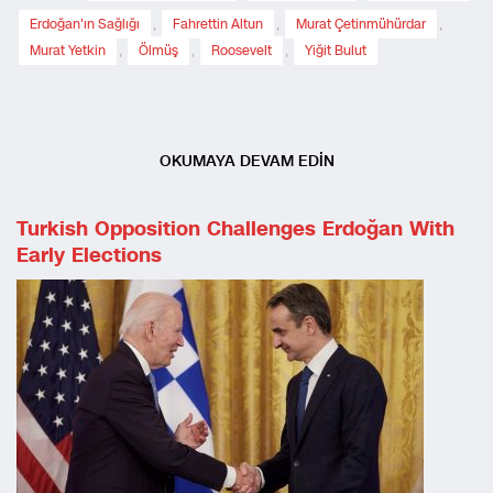
Erdoğan'ın Sağlığı
,
Fahrettin Altun
,
Murat Çetinmühürdar
,
Murat Yetkin
,
Ölmüş
,
Roosevelt
,
Yiğit Bulut
OKUMAYA DEVAM EDİN
Turkish Opposition Challenges Erdoğan With
Early Elections