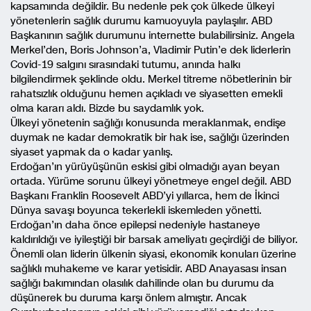
kapsamında değildir. Bu nedenle pek çok ülkede ülkeyi
yönetenlerin sağlık durumu kamuoyuyla paylaşılır. ABD
Başkanının sağlık durumunu internette bulabilirsiniz. Angela
Merkel’den, Boris Johnson’a, Vladimir Putin’e dek liderlerin
Covid-19 salgını sırasındaki tutumu, anında halkı
bilgilendirmek şeklinde oldu. Merkel titreme nöbetlerinin bir
rahatsızlık olduğunu hemen açıkladı ve siyasetten emekli
olma kararı aldı. Bizde bu saydamlık yok.
Ülkeyi yönetenin sağlığı konusunda meraklanmak, endişe
duymak ne kadar demokratik bir hak ise, sağlığı üzerinden
siyaset yapmak da o kadar yanlış.
Erdoğan’ın yürüyüşünün eskisi gibi olmadığı ayan beyan
ortada. Yürüme sorunu ülkeyi yönetmeye engel değil. ABD
Başkanı Franklin Roosevelt ABD’yi yıllarca, hem de İkinci
Dünya savaşı boyunca tekerlekli iskemleden yönetti.
Erdoğan’ın daha önce epilepsi nedeniyle hastaneye
kaldırıldığı ve iyileştiği bir barsak ameliyatı geçirdiği de biliyor.
Önemli olan liderin ülkenin siyasi, ekonomik konuları üzerine
sağlıklı muhakeme ve karar yetisidir. ABD Anayasası insan
sağlığı bakımından olasılık dahilinde olan bu durumu da
düşünerek bu duruma karşı önlem almıştır. Ancak