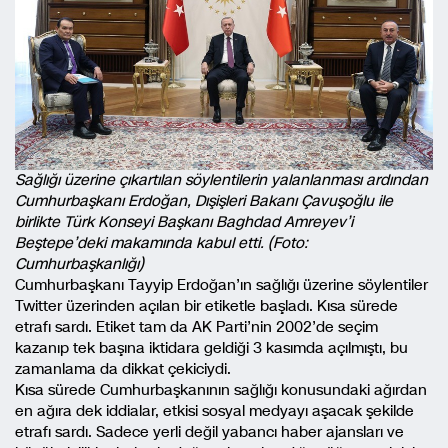
Sağlığı üzerine çıkartılan söylentilerin yalanlanması ardından
Cumhurbaşkanı Erdoğan, Dışişleri Bakanı Çavuşoğlu ile
birlikte Türk Konseyi Başkanı Baghdad Amreyev’i
Beştepe’deki makamında kabul etti. (Foto:
Cumhurbaşkanlığı)
Cumhurbaşkanı Tayyip Erdoğan’ın sağlığı üzerine söylentiler
Twitter üzerinden açılan bir etiketle başladı. Kısa sürede
etrafı sardı. Etiket tam da AK Parti’nin 2002’de seçim
kazanıp tek başına iktidara geldiği 3 kasımda açılmıştı, bu
zamanlama da dikkat çekiciydi.
Kısa sürede Cumhurbaşkanının sağlığı konusundaki ağırdan
en ağıra dek iddialar, etkisi sosyal medyayı aşacak şekilde
etrafı sardı. Sadece yerli değil yabancı haber ajansları ve