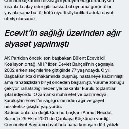
Cumhurbaşkanının eskisi gibi yürüyemediği ortadayken
insanlarla alay eder gibi basketbol oynama görüntüleri
yayınlarsanız bu tür kötü niyetli söylentileri adeta davet
etmiş olursunuz.
Ecevit’in sağlığı üzerinden ağır
siyaset yapılmıştı
AK Partiden önceki son başbakan Bülent Ecevit idi.
Koalisyon ortağı MHP lideri Devlet Bahçeli’nin çağrısıyla
2002 erken seçimlerine gittiğinde 77 yaşındaydı. O yıl
Başbakanlıktaki makamında düşmüş, hastaneye kaldırılmıştı
ama rahatsızlıkları bir yıl önceden başlamıştı. Yürüme zorluğu
çekiyor, rahatsızlığı nedeniyle bakanlar kurulu toplantıları
iptal ediyordu. O zamanki muhalefet ve bazı medya
kuruluşları Ecevit’in sağlığı üzerinden ağır ve gayet
nezaketsiz çıkışlar yapıyordu.
Sadece onlar da değil. Cumhurbaşkanı Ahmet Necdet
Sezer’in 29 Ekim 2001’de Çankaya Köşkünde verdiği
Cumhuriyet Bayramı davetinde bana konuşan dört yıldızlı