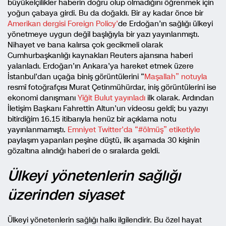
büyükelçilikler haberin doğru olup olmadığını öğrenmek için
yoğun çabaya girdi. Bu da doğaldı. Bir ay kadar önce bir
Amerikan dergisi Foreign Policy’
de Erdoğan’ın sağlığı ülkeyi
yönetmeye uygun değil başlığıyla bir yazı yayınlanmıştı.
Nihayet ve bana kalırsa çok gecikmeli olarak
Cumhurbaşkanlığı kaynakları Reuters ajansına haberi
yalanladı. Erdoğan’ın Ankara’ya hareket etmek üzere
İstanbul’dan uçağa biniş görüntülerini “
Maşallah” notuyla
resmî fotoğrafçısı Murat Çetinmühürdar, iniş görüntülerini ise
ekonomi danışmanı
Yiğit Bulut yayınladı
ilk olarak. Ardından
İletişim Başkanı Fahrettin Altun’un videosu geldi; bu yazıyı
bitirdiğim 16.15 itibarıyla henüz bir açıklama notu
yayınlanmamıştı.
Emniyet Twitter’da “#ölmüş” etiketiyle
paylaşım yapanları peşine düştü, ilk aşamada 30 kişinin
gözaltına alındığı haberi de o sıralarda geldi.
Ülkeyi yönetenlerin sağlığı
üzerinden siyaset
Ülkeyi yönetenlerin sağlığı halkı ilgilendirir. Bu özel hayat