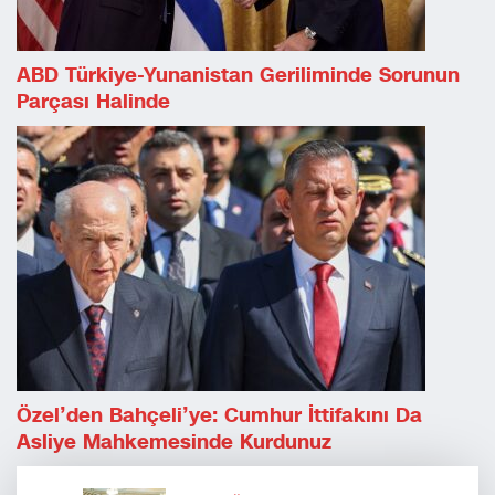
ABD Türkiye-Yunanistan Geriliminde Sorunun
Parçası Halinde
Özel’den Bahçeli’ye: Cumhur İttifakını Da
Asliye Mahkemesinde Kurdunuz