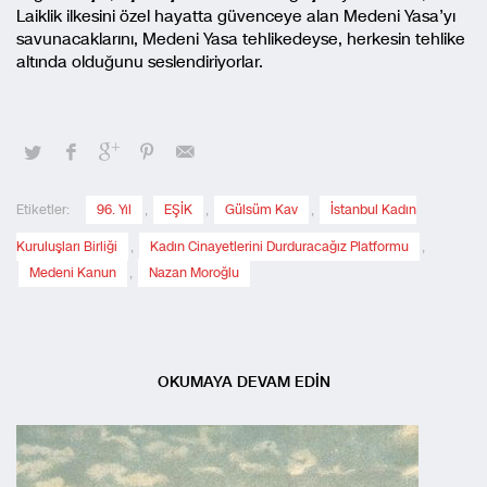
Laiklik ilkesini özel hayatta güvenceye alan Medeni Yasa’yı
savunacaklarını, Medeni Yasa tehlikedeyse, herkesin tehlike
altında olduğunu seslendiriyorlar.
Etiketler:
96. Yıl
,
EŞİK
,
Gülsüm Kav
,
İstanbul Kadın
Kuruluşları Birliği
,
Kadın Cinayetlerini Durduracağız Platformu
,
Medeni Kanun
,
Nazan Moroğlu
OKUMAYA DEVAM EDİN