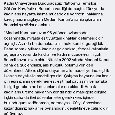
Kadın Cinayetlerini Durduracağız Platformu Temsilcisi
Gülsüm Kav, Yetkin Report’a verdiği demeçte, Türkiye’de
kadınların hayatta kalma mücadelesi verirken, haklarına
kavuşmasını sağlayan Medeni Kanun’a sahip çıkmanın
önemini şu sözlerle anlattı:
“Medeni Kanunumuzun 96 yıl önce evlenmede,
boşanmada, mirasta eşit yurttaşlık hakları getirmesi çığır
açmıştı. Aslında bu demokrasinin, hukukun bir gereği idi.
Daha sonraki yıllarda kadınlar geleneksel, feodal kalıntılarla
uğraşmak zorunda kaldılar ve kadın mücadelesinin çok
önemli kazanımları oldu. Nitekim 2002 yılında Medeni Kanun
daha da güçlendirildi, aile hukuku bölümü yeniden
düzenlendi. Aile reisliğine dayanan aile modeli yerine, eşitlik
ilkesine dayalı aile modeli getirildi. Çalışma hayatına katılmak
için eşin izninin gerekmemesi, eşit mal paylaşımı ve nafaka
ile ilgili gereken adil düzenlemeler de eklendi. Ancak
kadınların üreme haklarının kendisinde olması gerekliliğine
ilişkin daha da ileri düzenlemeler gerekirken, içinde
bulunduğumuz dönemde, neredeyse 100 yıl öncesinde
kazandığımız haklar ile oynandığını, geriletilmeye çalışıldığını
görüyoruz.”