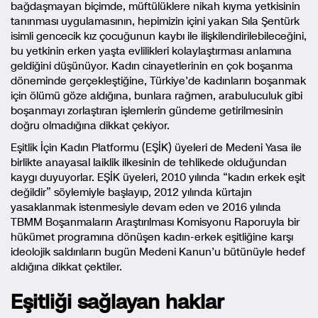
bağdaşmayan biçimde, müftülüklere nikah kıyma yetkisinin
tanınması uygulamasının, hepimizin içini yakan Sıla Şentürk
isimli gencecik kız çocuğunun kaybı ile ilişkilendirilebileceğini,
bu yetkinin erken yaşta evlilikleri kolaylaştırması anlamına
geldiğini düşünüyor. Kadın cinayetlerinin en çok boşanma
döneminde gerçekleştiğine, Türkiye’de kadınların boşanmak
için ölümü göze aldığına, bunlara rağmen, arabuluculuk gibi
boşanmayı zorlaştıran işlemlerin gündeme getirilmesinin
doğru olmadığına dikkat çekiyor.
Eşitlik İçin Kadın Platformu (EŞİK) üyeleri de Medeni Yasa ile
birlikte anayasal laiklik ilkesinin de tehlikede olduğundan
kaygı duyuyorlar. EŞİK üyeleri, 2010 yılında “kadın erkek eşit
değildir” söylemiyle başlayıp, 2012 yılında kürtajın
yasaklanmak istenmesiyle devam eden ve 2016 yılında
TBMM Boşanmaların Araştırılması Komisyonu Raporuyla bir
hükümet programına dönüşen kadın-erkek eşitliğine karşı
ideolojik saldırıların bugün Medeni Kanun’u bütünüyle hedef
aldığına dikkat çektiler.
Eşitliği sağlayan haklar