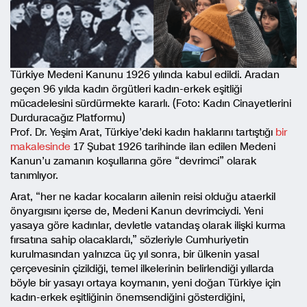
Türkiye Medeni Kanunu 1926 yılında kabul edildi. Aradan
geçen 96 yılda kadın örgütleri kadın-erkek eşitliği
mücadelesini sürdürmekte kararlı. (Foto: Kadın Cinayetlerini
Durduracağız Platformu)
Prof. Dr. Yeşim Arat, Türkiye’deki kadın haklarını tartıştığı
bir
makalesinde
17 Şubat 1926 tarihinde ilan edilen Medeni
Kanun’u zamanın koşullarına göre “devrimci” olarak
tanımlıyor.
Arat, “her ne kadar kocaların ailenin reisi olduğu ataerkil
önyargısını içerse de, Medeni Kanun devrimciydi. Yeni
yasaya göre kadınlar, devletle vatandaş olarak ilişki kurma
fırsatına sahip olacaklardı,” sözleriyle Cumhuriyetin
kurulmasından yalnızca üç yıl sonra, bir ülkenin yasal
çerçevesinin çizildiği, temel ilkelerinin belirlendiği yıllarda
böyle bir yasayı ortaya koymanın, yeni doğan Türkiye için
kadın-erkek eşitliğinin önemsendiğini gösterdiğini,