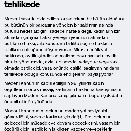
tehlikede
Medeni Yasa ile elde edilen kazanımların bir bütün olduğunu,
bu bütünün bir parçasına yönelen bir saldırının aslında
bütünü hedef aldığını, sadece nafaka değil, kadınların izin
almadan çalışma hakkı, yerleşim yerini izin almadan
belirleme hakkı, aile konutunu birlikte seçme hakkının
tehlikede olduğunu düşünüyorlar. Mirasta, mülkiyet
hakkında, evlilik içi edinilen malların paylaşımında, evlilik
birliğini yönetmede, evlat edinmede, velayette veya vasi
olmada eşitlik gibi, yasa önünde eşitliği sağlayan hakların
tehlikede olduğu konusunda endişelerini paylaşıyorlar.
Medeni Kanunun kabul edilişinin 96. yılında kadın
örgütlerinin ortak mesajı, kadınların haklarına kavuşmasını
sağlayan Medeni Kanuna sahip çıkmanın bugün çok daha
önemli olduğu yönünde.
Medeni Kanunun o toplumun medeniyet seviyesini
gösterdiğini, sadece kadınlar için değil, tüm toplumun
geleceği için mücadeleye devam edeceklerini, yaşam için,
özgürlük için, eşitlik için laiklikten vazgeçmeyeceklerini,