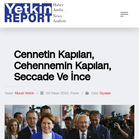
Cennetin Kapıları,
Cehennemin Kapıları,
Seccade Ve İnce
Yazar:
Murat Yetkin
/
02 Nisan 2023, Pazar
/
Oda:
Siyaset