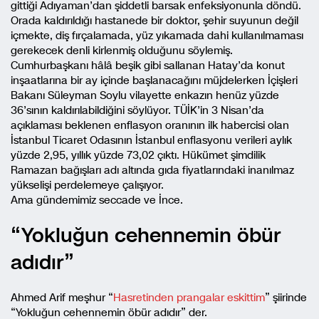
gittiği Adıyaman’dan şiddetli barsak enfeksiyonunla döndü.
Orada kaldırıldığı hastanede bir doktor, şehir suyunun değil
içmekte, diş fırçalamada, yüz yıkamada dahi kullanılmaması
gerekecek denli kirlenmiş olduğunu söylemiş.
Cumhurbaşkanı hâlâ beşik gibi sallanan Hatay’da konut
inşaatlarına bir ay içinde başlanacağını müjdelerken İçişleri
Bakanı Süleyman Soylu vilayette enkazın henüz yüzde
36’sının kaldırılabildiğini söylüyor. TÜİK’in 3 Nisan’da
açıklaması beklenen enflasyon oranının ilk habercisi olan
İstanbul Ticaret Odasının İstanbul enflasyonu verileri aylık
yüzde 2,95, yıllık yüzde 73,02 çıktı. Hükümet şimdilik
Ramazan bağışları adı altında gıda fiyatlarındaki inanılmaz
yükselişi perdelemeye çalışıyor.
Ama gündemimiz seccade ve İnce.
“Yokluğun cehennemin öbür
adıdır”
Ahmed Arif meşhur “
Hasretinden prangalar eskittim
” şiirinde
“Yokluğun cehennemin öbür adıdır” der.