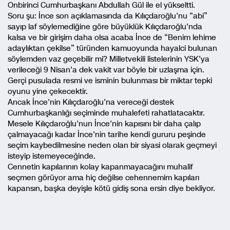
Onbirinci Cumhurbaşkanı Abdullah Gül ile el yükseltti.
Soru şu: İnce son açıklamasında da Kılıçdaroğlu’nu “abi”
sayıp laf söylemediğine göre büyüklük Kılıçdaroğlu’nda
kalsa ve bir girişim daha olsa acaba İnce de “Benim lehime
adaylıktan çekilse” türünden kamuoyunda hayalci bulunan
söylemden vaz geçebilir mi? Milletvekili listelerinin YSK’ya
verileceği 9 Nisan’a dek vakit var böyle bir uzlaşma için.
Gerçi pusulada resmi ve isminin bulunması bir miktar tepki
oyunu yine çekecektir.
Ancak İnce’nin Kılıçdaroğlu’na vereceği destek
Cumhurbaşkanlığı seçiminde muhalefeti rahatlatacaktır.
Mesele Kılıçdaroğlu’nun İnce’nin kapısını bir daha çalıp
çalmayacağı kadar İnce’nin tarihe kendi gururu peşinde
seçim kaybedilmesine neden olan bir siyasi olarak geçmeyi
isteyip istemeyeceğinde.
Cennetin kapılarının kolay kapanmayacağını muhalif
seçmen görüyor ama hiç değilse cehennemim kapıları
kapansın, başka deyişle kötü gidiş sona ersin diye bekliyor.