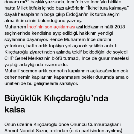
devam mı?” başlıklı yazısında, İnce’nin ve İnce’yle birlikte -
hatta Millet ittifakı içinde bazı aktörlerin “İkinci tura kalmaya”
dayalı hesaplarının boşa çıkıp Erdoğan’ın ilk turda seçimi
alma ihtimalinin bulunduğunu yazmış.
Muharrem
İnce’nin son açıklaması
asıl iddiasının hâlâ 2018
seçimlerinde kendisine ayıp edildiği, hakkının yendiği
söylemine dayanıyor. Bence Muharrem İnce derdini
yeterince, hatta artık tepkiye yol açacak şekilde anlattı.
Kılıçdaroğlu ziyaretinden aslında teklif beklediğini de söyledi.
CHP Genel Merkezinin blöfü tutmadı, İnce de gurur meselesi
yaptığı adaylığında ısrarcı oldu.
Muhalif seçmen artık cennetin kapılarının açılacağından çok
cehennemin kapılarının kapanmasını bekler durumda ama o
ümitleri de bu gelişmelerle sarsılıyor.
Büyüklük Kılıçdaroğlu’nda
kalsa
Onun üzerine Kılıçdaroğlu önce Onuncu Cumhurbaşkanı
Ahmet Necdet Sezer, ardından (o da partisinden ayrılmış)