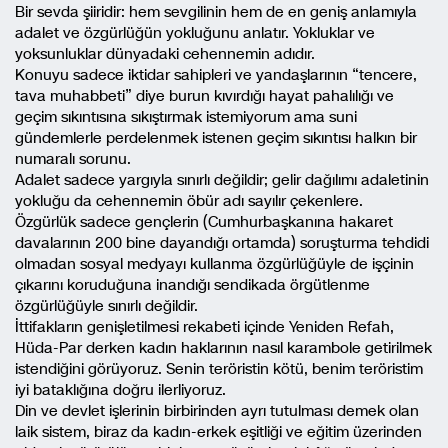
Bir sevda şiiridir: hem sevgilinin hem de en geniş anlamıyla
adalet ve özgürlüğün yokluğunu anlatır. Yokluklar ve
yoksunluklar dünyadaki cehennemin adıdır.
Konuyu sadece iktidar sahipleri ve yandaşlarının “tencere,
tava muhabbeti” diye burun kıvırdığı hayat pahalılığı ve
geçim sıkıntısına sıkıştırmak istemiyorum ama suni
gündemlerle perdelenmek istenen geçim sıkıntısı halkın bir
numaralı sorunu.
Adalet sadece yargıyla sınırlı değildir; gelir dağılımı adaletinin
yokluğu da cehennemin öbür adı sayılır çekenlere.
Özgürlük sadece gençlerin (Cumhurbaşkanına hakaret
davalarının 200 bine dayandığı ortamda) soruşturma tehdidi
olmadan sosyal medyayı kullanma özgürlüğüyle de işçinin
çıkarını koruduğuna inandığı sendikada örgütlenme
özgürlüğüyle sınırlı değildir.
İttifakların genişletilmesi rekabeti içinde Yeniden Refah,
Hüda-Par derken kadın haklarının nasıl karambole getirilmek
istendiğini görüyoruz. Senin teröristin kötü, benim teröristim
iyi bataklığına doğru ilerliyoruz.
Din ve devlet işlerinin birbirinden ayrı tutulması demek olan
laik sistem, biraz da kadın-erkek eşitliği ve eğitim üzerinden