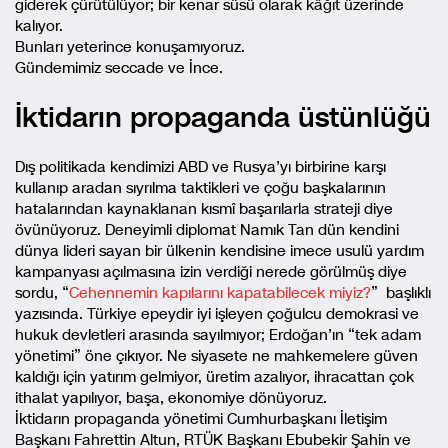
giderek çürütülüyor; bir kenar süsü olarak kâğıt üzerinde
kalıyor.
Bunları yeterince konuşamıyoruz.
Gündemimiz seccade ve İnce.
İktidarın propaganda üstünlüğü
Dış politikada kendimizi ABD ve Rusya’yı birbirine karşı
kullanıp aradan sıyrılma taktikleri ve çoğu başkalarının
hatalarından kaynaklanan kısmî başarılarla strateji diye
övünüyoruz. Deneyimli diplomat Namık Tan dün kendini
dünya lideri sayan bir ülkenin kendisine imece usulü yardım
kampanyası açılmasına izin verdiği nerede görülmüş diye
sordu, “
Cehennemin kapılarını kapatabilecek miyiz?
” başlıklı
yazısında. Türkiye epeydir iyi işleyen çoğulcu demokrasi ve
hukuk devletleri arasında sayılmıyor; Erdoğan’ın “tek adam
yönetimi” öne çıkıyor. Ne siyasete ne mahkemelere güven
kaldığı için yatırım gelmiyor, üretim azalıyor, ihracattan çok
ithalat yapılıyor, başa, ekonomiye dönüyoruz.
İktidarın propaganda yönetimi Cumhurbaşkanı İletişim
Başkanı Fahrettin Altun, RTÜK Başkanı Ebubekir Şahin ve