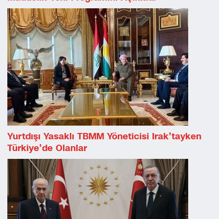
Yurtdışı Yasaklı TBMM Yöneticisi Irak’tayken
Türkiye’de Olanlar