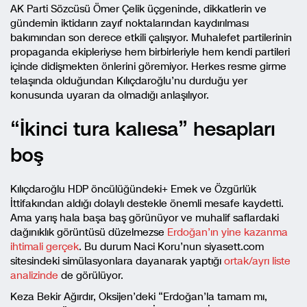
AK Parti Sözcüsü Ömer Çelik üçgeninde, dikkatlerin ve
gündemin iktidarın zayıf noktalarından kaydırılması
bakımından son derece etkili çalışıyor. Muhalefet partilerinin
propaganda ekipleriyse hem birbirleriyle hem kendi partileri
içinde didişmekten önlerini göremiyor. Herkes resme girme
telaşında olduğundan Kılıçdaroğlu’nu durduğu yer
konusunda uyaran da olmadığı anlaşılıyor.
“İkinci tura kalıesa” hesapları
boş
Kılıçdaroğlu HDP öncülüğündeki+ Emek ve Özgürlük
İttifakından aldığı dolaylı destekle önemli mesafe kaydetti.
Ama yarış hala başa baş görünüyor ve muhalif saflardaki
dağınıklık görüntüsü düzelmezse
Erdoğan’ın yine kazanma
ihtimali gerçek
. Bu durum Naci Koru’nun siyasett.com
sitesindeki simülasyonlara dayanarak yaptığı
ortak/ayrı liste
analizinde
de görülüyor.
Keza Bekir Ağırdır, Oksijen’deki “Erdoğan’la tamam mı,