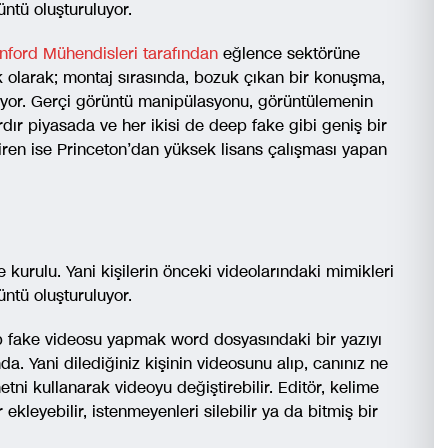
üntü oluşturuluyor.
nford Mühendisleri tarafından
eğlence sektörüne
nek olarak; montaj sırasında, bozuk çıkan bir konuşma,
iyor. Gerçi görüntü manipülasyonu, görüntülemenin
rdır piyasada ve her ikisi de deep fake gibi geniş bir
tiren ise Princeton’dan yüksek lisans çalışması yapan
kurulu. Yani kişilerin önceki videolarındaki mimikleri
üntü oluşturuluyor.
p fake videosu yapmak word dosyasındaki bir yazıyı
. Yani dilediğiniz kişinin videosunu alıp, canınız ne
etni kullanarak videoyu değiştirebilir. Editör, kelime
ekleyebilir, istenmeyenleri silebilir ya da bitmiş bir