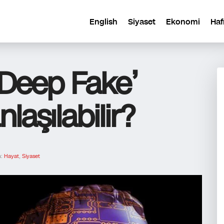
English
Siyaset
Ekonomi
Haf
‘Deep Fake’
laşılabilir?
a:
Hayat
,
Siyaset