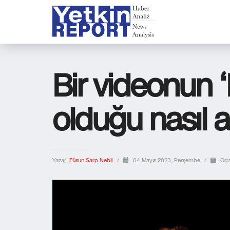
Bir videonun 
olduğu nasıl an
Yazar:
Füsun Sarp Nebil
/
04 Mayıs 2023, Perşembe
/
Od