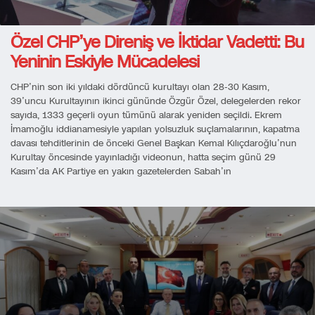
Özel CHP’ye Direniş ve İktidar Vadetti: Bu
Yeninin Eskiyle Mücadelesi
CHP’nin son iki yıldaki dördüncü kurultayı olan 28-30 Kasım,
39’uncu Kurultayının ikinci gününde Özgür Özel, delegelerden rekor
sayıda, 1333 geçerli oyun tümünü alarak yeniden seçildi. Ekrem
İmamoğlu iddianamesiyle yapılan yolsuzluk suçlamalarının, kapatma
davası tehditlerinin de önceki Genel Başkan Kemal Kılıçdaroğlu’nun
Kurultay öncesinde yayınladığı videonun, hatta seçim günü 29
Kasım’da AK Partiye en yakın gazetelerden Sabah’ın