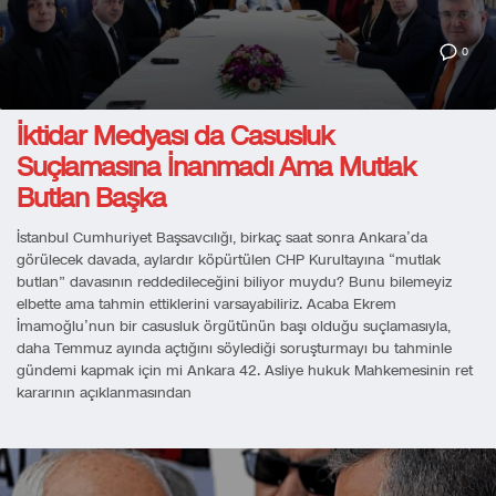
0
İktidar Medyası da Casusluk
Suçlamasına İnanmadı Ama Mutlak
Butlan Başka
İstanbul Cumhuriyet Başsavcılığı, birkaç saat sonra Ankara’da
görülecek davada, aylardır köpürtülen CHP Kurultayına “mutlak
butlan” davasının reddedileceğini biliyor muydu? Bunu bilemeyiz
elbette ama tahmin ettiklerini varsayabiliriz. Acaba Ekrem
İmamoğlu’nun bir casusluk örgütünün başı olduğu suçlamasıyla,
daha Temmuz ayında açtığını söylediği soruşturmayı bu tahminle
gündemi kapmak için mi Ankara 42. Asliye hukuk Mahkemesinin ret
kararının açıklanmasından