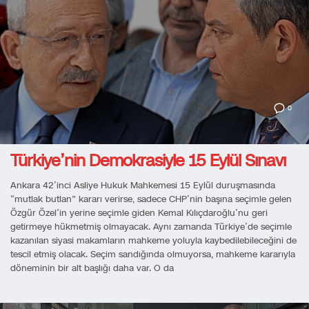
0
Türkiye’nin Demokrasiyle 15 Eylül Sınavı
Ankara 42’inci Asliye Hukuk Mahkemesi 15 Eylül duruşmasında
“mutlak butlan” kararı verirse, sadece CHP’nin başına seçimle gelen
Özgür Özel’in yerine seçimle giden Kemal Kılıçdaroğlu’nu geri
getirmeye hükmetmiş olmayacak. Aynı zamanda Türkiye’de seçimle
kazanılan siyasi makamların mahkeme yoluyla kaybedilebileceğini de
tescil etmiş olacak. Seçim sandığında olmuyorsa, mahkeme kararıyla
döneminin bir alt başlığı daha var. O da