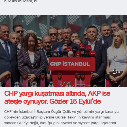
hukuksuzluklara, bu
0
CHP yargı kuşatması altında, AKP ise
ateşle oynuyor. Gözler 15 Eylül’de
CHP’nin İstanbul İl Başkanı Özgür Çelik ve yönetimin yargı kararıyla
görevden uzaklaştırılıp yerine Gürsel Tekin’in kayyım atanması
sadece CHP’yi değil, olduğu gibi siyaset ve siyaset-yargı ilişkilerini