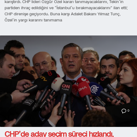
karıştırdı. CHP lideri Özgür Özel kararı tanımayacaklarını, Tekin’in
partiden ihraç edildiğini ve “İstanbul’u bırakmayacaklarını” ilan etti;
CHP direnişe geçiyordu. Buna karşı Adalet Bakanı Yılmaz Tunç,
Özel’in yargı kararını tanımama
0
CHP’de aday seçim süreci hızlandı,