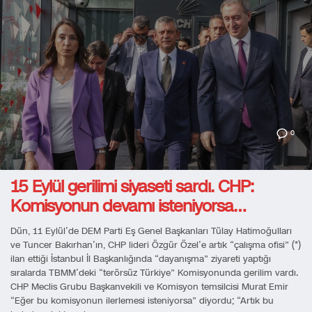
0
15 Eylül gerilimi siyaseti sardı. CHP:
Komisyonun devamı isteniyorsa…
Dün, 11 Eylül’de DEM Parti Eş Genel Başkanları Tülay Hatimoğulları
ve Tuncer Bakırhan’ın, CHP lideri Özgür Özel’e artık “çalışma ofisi” (*)
ilan ettiği İstanbul İl Başkanlığında “dayanışma” ziyareti yaptığı
sıralarda TBMM’deki “terörsüz Türkiye” Komisyonunda gerilim vardı.
CHP Meclis Grubu Başkanvekili ve Komisyon temsilcisi Murat Emir
“Eğer bu komisyonun ilerlemesi isteniyorsa” diyordu; “Artık bu