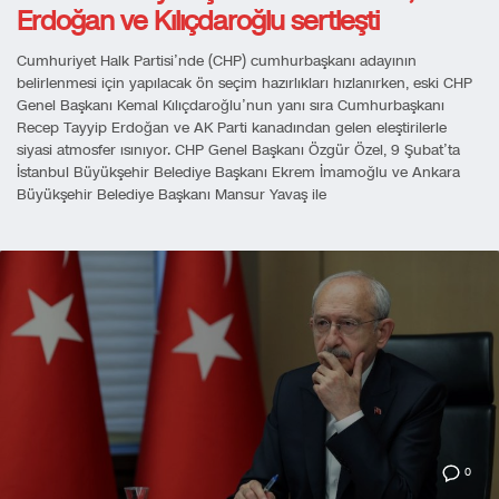
Erdoğan ve Kılıçdaroğlu sertleşti
Cumhuriyet Halk Partisi’nde (CHP) cumhurbaşkanı adayının
belirlenmesi için yapılacak ön seçim hazırlıkları hızlanırken, eski CHP
Genel Başkanı Kemal Kılıçdaroğlu’nun yanı sıra Cumhurbaşkanı
Recep Tayyip Erdoğan ve AK Parti kanadından gelen eleştirilerle
siyasi atmosfer ısınıyor. CHP Genel Başkanı Özgür Özel, 9 Şubat’ta
İstanbul Büyükşehir Belediye Başkanı Ekrem İmamoğlu ve Ankara
Büyükşehir Belediye Başkanı Mansur Yavaş ile
0