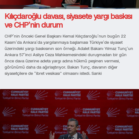
Kılıçdaroğlu davası, siyasete yargı baskısı
ve CHP’nin durum
CHP’nin önceki Genel Başkanı Kemal Kılıçdaroğlu’nun bugün 22
Kasım’da Ankara’da yargılanmaya başlaması Türkiye’de siyaset
üzerindeki yargı baskısının son örneği. Adalet Bakanı Yılmaz Tunç’un
Ankara 57’inci Asliye Ceza Mahkemesindeki duruşmadan bir gün
önce dava üzerine adeta yargı adına hükmü peşinen vermesi,
görünümü daha da ağırlaştırıyor. Bakan Tunç, davanın diğer
siyasetçilere de “ibret vesikası” olmasını istedi. Sanki