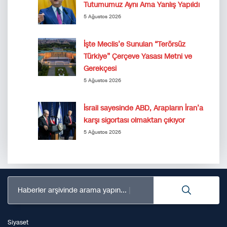
Tutumumuz Aynı Ama Yanlış Yapıldı
5 Ağustos 2026
İşte Meclis’e Sunulan “Terörsüz
Türkiye” Çerçeve Yasası Metni ve
Gerekçesi
5 Ağustos 2026
İsrail sayesinde ABD, Arapların İran’a
karşı sigortası olmaktan çıkıyor
5 Ağustos 2026
Haberler arşivinde arama yapın...
Siyaset