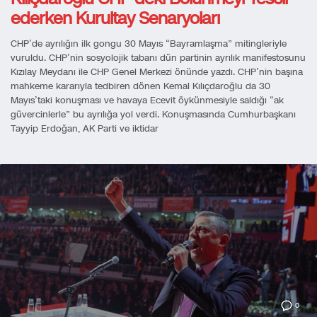
ederken Kurultay Senaryoları
CHP’de ayrılığın ilk gongu 30 Mayıs “Bayramlaşma” mitingleriyle
vuruldu. CHP’nin sosyolojik tabanı dün partinin ayrılık manifestosunu
Kızılay Meydanı ile CHP Genel Merkezi önünde yazdı. CHP’nin başına
mahkeme kararıyla tedbiren dönen Kemal Kılıçdaroğlu da 30
Mayıs’taki konuşması ve havaya Ecevit öykünmesiyle saldığı “ak
güvercinlerle” bu ayrılığa yol verdi. Konuşmasında Cumhurbaşkanı
Tayyip Erdoğan, AK Parti ve iktidar
0