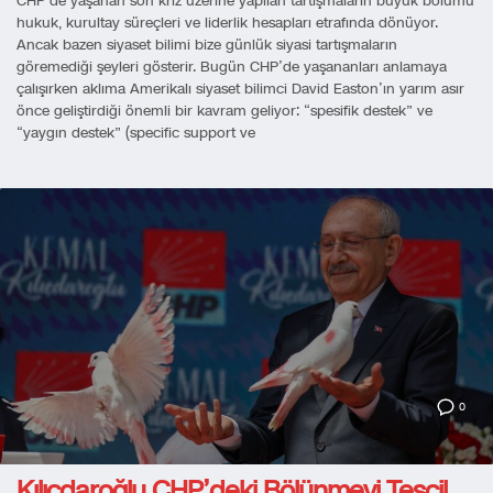
CHP’de yaşanan son kriz üzerine yapılan tartışmaların büyük bölümü
hukuk, kurultay süreçleri ve liderlik hesapları etrafında dönüyor.
Ancak bazen siyaset bilimi bize günlük siyasi tartışmaların
göremediği şeyleri gösterir. Bugün CHP’de yaşananları anlamaya
çalışırken aklıma Amerikalı siyaset bilimci David Easton’ın yarım asır
önce geliştirdiği önemli bir kavram geliyor: “spesifik destek” ve
“yaygın destek” (specific support ve
0
Kılıçdaroğlu CHP’deki Bölünmeyi Tescil