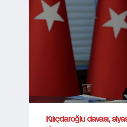
Kılıçdaroğlu davası, siya