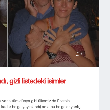
0
ı, gizli listedeki isimler
 yana tüm dünya gibi ülkemiz de Epstein
 kadar belge yayınlandı) ama bu belgeler yanlış