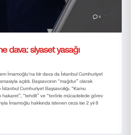
0
e dava: siyaset yasağı
rem İmamoğlu’na bir dava da İstanbul Cumhuriyet
lamasıyla açıldı. Başsavcının “mağdur” olarak
e İstanbul Cumhuriyet Başsavcılığı. “Kamu
en hakaret”, “tehdit” ve “terörle mücadelede görev
rıyla İmamoğlu hakkında istenen ceza ise 2 yıl 8