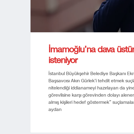
İmamoğlu’na dava üstün
isteniyor
İstanbul Büyükşehir Belediye Başkanı Ek
Başsavcısı Akın Gürlek’i tehdit etmek suç
nitelendiği iddianameyi hazırlayan da yin
görevlisine karşı görevinden dolayı alen
almış kişileri hedef göstermek” suçlamala
aydan