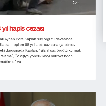
0
yıl hapis cezası
klı Ayhan Bora Kaplan suç örgütü davasında
Kaplan toplam 68 yıl hapis cezasına çarptırıldı.
ki duruşmada Kaplan, “silahlı suç örgütü kurmak
alama”, “2 kişiye yönelik kişiyi hürriyetinden
zmettirme” ve