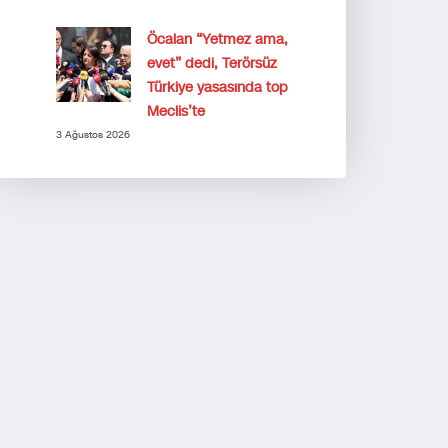
Öcalan “Yetmez ama,
evet” dedi, Terörsüz
Türkiye yasasında top
Meclis’te
3 Ağustos 2026