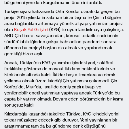
bölgelerini yeniden kurgulamanın önemini anlattı.
Türkiye siyasi hafızasında Orta Koridor olarak da geçen bu
proje, 2015 yılında imzalanan bir anlaşma ile Çin’in bölgeler
arası bağlantıları arttırmaya yönelik altyapı yatırımları projesi
olan
Kuşak Yol Girişimi
(KYG) ile uyumlandırılmaya çalışılmıştı.
ABD-Çin ticaret savaşlarından, küresel tedarik zincirlerinin
sürdürülebilirliğinden çokça bahsedilen pandemi sonrası
döneme bu projeyi baştan ele almak ve yapılandırmak
gerektiği bizce açık.
Ancak, Türkiye’nin KYG yatırımları içindeki yeri, sektörel
farklılıklar gösterse de mevcut iktidarın beklentilerinin ve
isteklerinin altında kaldı. İktidar başta limanlara ve demir
yollarına olmak üzere istediği Çin yatırımını çekemedi. Çin
Körfez’de, Mısır’da, İsrail’de geniş çaplı altyapı ve
yenilenebilir enerji yatırımları yaptıysa ancak Türkiye’de bu
çapta bir yatırım olmadı. Devam eden görüşmelerin bir kısmı
sonuçsuz kaldı.
Kılıçdaroğlu kazandığı takdirde Türkiye, KYG içindeki yerini
tekrar müzakere edecek gibi duruyor. Yeni yayınlanan bir
araştırmamız tam da bu gündeme denk düştüğünü