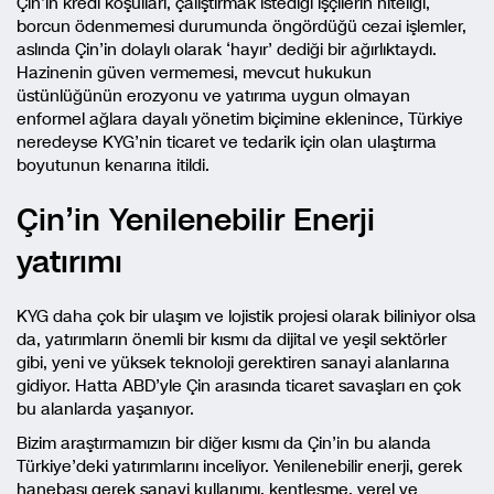
Çin’in kredi koşulları, çalıştırmak istediği işçilerin niteliği,
borcun ödenmemesi durumunda öngördüğü cezai işlemler,
aslında Çin’in dolaylı olarak ‘hayır’ dediği bir ağırlıktaydı.
Hazinenin güven vermemesi, mevcut hukukun
üstünlüğünün erozyonu ve yatırıma uygun olmayan
enformel ağlara dayalı yönetim biçimine eklenince, Türkiye
neredeyse KYG’nin ticaret ve tedarik için olan ulaştırma
boyutunun kenarına itildi.
Çin’in Yenilenebilir Enerji
yatırımı
KYG daha çok bir ulaşım ve lojistik projesi olarak biliniyor olsa
da, yatırımların önemli bir kısmı da dijital ve yeşil sektörler
gibi, yeni ve yüksek teknoloji gerektiren sanayi alanlarına
gidiyor. Hatta ABD’yle Çin arasında ticaret savaşları en çok
bu alanlarda yaşanıyor.
Bizim araştırmamızın bir diğer kısmı da Çin’in bu alanda
Türkiye’deki yatırımlarını inceliyor. Yenilenebilir enerji, gerek
hanebaşı gerek sanayi kullanımı, kentleşme, yerel ve