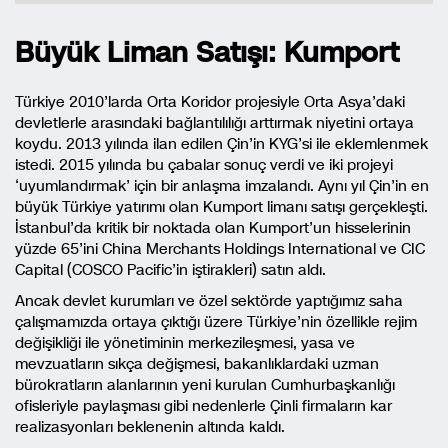
Büyük Liman Satışı: Kumport
Türkiye 2010’larda Orta Koridor projesiyle Orta Asya’daki
devletlerle arasındaki bağlantılılığı arttırmak niyetini ortaya
koydu. 2013 yılında ilan edilen Çin’in KYG’si ile eklemlenmek
istedi. 2015 yılında bu çabalar sonuç verdi ve iki projeyi
‘uyumlandırmak’ için bir anlaşma imzalandı. Aynı yıl Çin’in en
büyük Türkiye yatırımı olan Kumport limanı satışı gerçekleşti.
İstanbul’da kritik bir noktada olan Kumport’un hisselerinin
yüzde 65’ini China Merchants Holdings International ve CIC
Capital (COSCO Pacific’in iştirakleri) satın aldı.
Ancak devlet kurumları ve özel sektörde yaptığımız saha
çalışmamızda ortaya çıktığı üzere Türkiye’nin özellikle rejim
değişikliği ile yönetiminin merkezileşmesi, yasa ve
mevzuatların sıkça değişmesi, bakanlıklardaki uzman
bürokratların alanlarının yeni kurulan Cumhurbaşkanlığı
ofisleriyle paylaşması gibi nedenlerle Çinli firmaların kar
realizasyonları beklenenin altında kaldı.