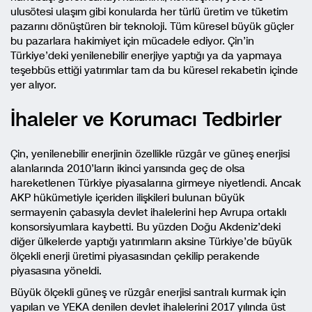
ulusötesi ulaşım gibi konularda her türlü üretim ve tüketim
pazarını dönüştüren bir teknoloji. Tüm küresel büyük güçler
bu pazarlara hakimiyet için mücadele ediyor. Çin’in
Türkiye’deki yenilenebilir enerjiye yaptığı ya da yapmaya
teşebbüs ettiği yatırımlar tam da bu küresel rekabetin içinde
yer alıyor.
İhaleler ve Korumacı Tedbirler
Çin, yenilenebilir enerjinin özellikle rüzgâr ve güneş enerjisi
alanlarında 2010’ların ikinci yarısında geç de olsa
hareketlenen Türkiye piyasalarına girmeye niyetlendi. Ancak
AKP hükümetiyle içeriden ilişkileri bulunan büyük
sermayenin çabasıyla devlet ihalelerini hep Avrupa ortaklı
konsorsiyumlara kaybetti. Bu yüzden Doğu Akdeniz’deki
diğer ülkelerde yaptığı yatırımların aksine Türkiye’de büyük
ölçekli enerji üretimi piyasasından çekilip perakende
piyasasına yöneldi.
Büyük ölçekli güneş ve rüzgâr enerjisi santralı kurmak için
yapılan ve YEKA denilen devlet ihalelerini 2017 yılında üst