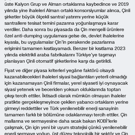
üste Kalyon Grup ve Alman ortaklarına kaybedince ve 2019
yılında yine ihaleleri Alman ortaklı konsorsiyumlar alınca, Çinli
şirketler büyük ölçekli santral yatırımı yerine küçük
santrallere tesisat temini pazarına yoğunlaşmaya karar
verdiler. Daha sonra bu piyasada da Çin menşeili ürünlere
özel anti-dumping uygulaması gelse de, devlet ihalelerine
kıyasla, bu uygulamalar Çin’in perakende pazarlarına
erişimini tamamen kısıtlayamadı. Benzer bir kısıtlama 2023
yılında elektrikli araba fabrikalarını Türkiye’ye taşımayı
planlayan Çinli otomatif şirketlerine karşı da getirildi.
Fiyat ve diğer piyasa kriterleri yegâne faktörü olsaydı
kazanabilecekleri ihaleleri siyasi bağlantıları yeterli olmadığı
için kazanamayan Çinli firmalar, yerel siyaseti iyi oynayacak
siyasi yetenek ve beceriden yoksun olduklarında toptan
çıkışı tercih ettiler. İktisadi olarak mümkün olmayan ihaleler
pratikte gerçekleşmeyince çekilen yabancı ortakların yerine
girmeyi reddettiler ve Türk yenilenebilir enerji sanayinin
tamamen farklı bir bölümüne odaklanmayı tercih ettiler. Çin
mallarına ve sermayesine daha sıcak bakan KOBİ’lerle
çalışmak, Çin için yeni bir uyum stratejisi çünkü yenilenebilir
enerji sermaye yoğun, üst düzey teknolojik bir sektör ve Çin