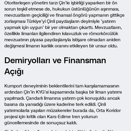
Otoriterleşen yönetim tarzı Çin’le işbirliği yaparken bir ön
sorun teşkil etmese de, hukukun üstünlüğünün aşınması,
mevzuatların geçiciliği ve finansal öngörü yapmanın gittikçe
zorlaşması Türkiye’yi Çinli paydaşların deyimiyle ‘yatırım
yapmak için uygun’ bir yer olmaktan çıkarttı. Mevzuatların,
özellikle limanları ilgilendiren kılavuzluk ve römorkörcülük
mevzuatının piyasa paydaşlarıyla istişare olmadan aniden
değişmesi limanın karlılık oranını etkileyen bir unsur oldu.
Demiryolları ve Finansman
Açığı
Kumport deneyiminin beklentilerini tam karşılamamasının
ardından Çin’in KYG’si kapsamında başka bir liman yatırımı
yapılmadı. Çandarlı limanına yatırım çok konuşuldu ancak
basına da yansıdığı üzere kaderine terk edildi. Çinli
yatırımcılarla yapılan müzakereler burada da, Orta Koridor
projesi için kritik olan Kars-Edirne tren yolunun
güncellemesinde de sonuçsuz kaldı.