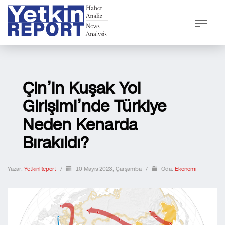
Çin’in Kuşak Yol
Girişimi’nde Türkiye
Neden Kenarda
Bırakıldı?
Yazar:
YetkinReport
/
10 Mayıs 2023, Çarşamba
/
Oda:
Ekonomi