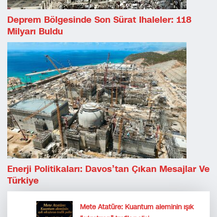
Deprem Bölgesinde Son Sürat Ihaleler: 118
Milyarı Buldu
Enerji Politikaları: Davos’tan Çıkan Mesajlar Ve
Türkiye
Mete Atatüre: Kuantum aleminin ışık