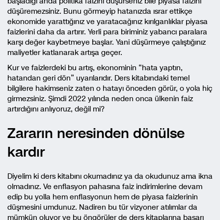
başladığı anda politika faizini düşürseniz bile piyasa faizini
düşüremezsiniz. Bunu görmeyip hatanızda ısrar ettikçe
ekonomide yarattığınız ve yaratacağınız kırılganlıklar piyasa
faizlerini daha da artırır. Yerli para biriminiz yabancı paralara
karşı değer kaybetmeye başlar. Yani düşürmeye çalıştığınız
maliyetler katlanarak artışa geçer.
Kur ve faizlerdeki bu artış, ekonominin “hata yaptın,
hatandan geri dön” uyarılarıdır. Ders kitabındaki temel
bilgilere hakimseniz zaten o hatayı önceden görür, o yola hiç
girmezsiniz. Şimdi 2022 yılında neden onca ülkenin faiz
artırdığını anlıyoruz, değil mi?
Zararın neresinden dönülse
kardır
Diyelim ki ders kitabını okumadınız ya da okudunuz ama ikna
olmadınız. Ve enflasyon pahasına faiz indirimlerine devam
edip bu yolla hem enflasyonun hem de piyasa faizlerinin
düşmesini umdunuz. Nadiren bu tür vizyoner atılımlar da
mümkün oluyor ve bu öngörüler de ders kitaplarına başarı