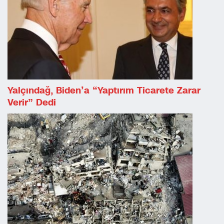
Yalçındağ, Biden’a “yaptırım Ticarete Zarar
Verir” Dedi