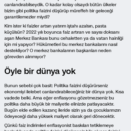
canlandırabilseydik. O kadar kolay olsaydı bütün ülkeler
bizim gibi politika faizini düşürüp müreffeh bir geleceği
garantilemezler miydi?
Kim ister ki faizler artsın yatırım iştahı azalsın, pasta
küçülsün? 2022 yılı boyunca faiz artıran ve sayısı doksanı
aşan Merkez Bankası bunu cehaletten ya da vatan hainliği
için mi yapıyor? Hükümetleri bu merkez bankalarını nasıl
destekliyor? O merkez bankalarının başkanları neden
görevden alınmıyor?
Öyle bir dünya yok
Bunun sebebi çok basit: Politika faizini düşürürseniz
ekonomiyi ilelebet canlandırabileceğiniz bir dünya yok. Kısa
vadede belki. Ama eğer enflasyonu gözetmezseniz bu
politika daha büyük bir maliyetle elinizde patlayacaktır.
Bugün elde edilen kazanç ileride sizin ya da çocuklarınızın
ödeyeceği daha yüksek maliyet olarak geri dönecektir.
Çünkü faiz indirimleri enflasyonist baskıları tetiklemeye