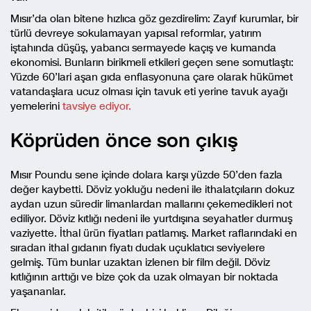
Mısır’da olan bitene hızlıca göz gezdirelim: Zayıf kurumlar, bir
türlü devreye sokulamayan yapısal reformlar, yatırım
iştahında düşüş, yabancı sermayede kaçış ve kumanda
ekonomisi. Bunların birikmeli etkileri geçen sene somutlaştı:
Yüzde 60’lari aşan gıda enflasyonuna çare olarak hükümet
vatandaşlara ucuz olması için tavuk eti yerine tavuk ayağı
yemelerini
tavsiye ediyor.
Köprüden önce son çıkış
Mısır Poundu sene içinde dolara karşı yüzde 50’den fazla
değer kaybetti. Döviz yokluğu nedeni ile ithalatçıların dokuz
aydan uzun süredir limanlardan mallarını çekemedikleri not
ediliyor. Döviz kıtlığı nedeni ile yurtdışına seyahatler durmuş
vaziyette. İthal ürün fiyatları patlamış. Market raflarındaki en
sıradan ithal gıdanın fiyatı dudak uçuklatıcı seviyelere
gelmiş. Tüm bunlar uzaktan izlenen bir film değil. Döviz
kıtlığının arttığı ve bize çok da uzak olmayan bir noktada
yaşananlar.