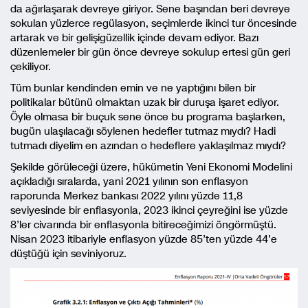
da ağırlaşarak devreye giriyor. Sene başından beri devreye
sokulan yüzlerce regülasyon, seçimlerde ikinci tur öncesinde
artarak ve bir gelişigüzellik içinde devam ediyor. Bazı
düzenlemeler bir gün önce devreye sokulup ertesi gün geri
çekiliyor.
Tüm bunlar kendinden emin ve ne yaptığını bilen bir
politikalar bütünü olmaktan uzak bir duruşa işaret ediyor.
Öyle olmasa bir buçuk sene önce bu programa başlarken,
bugün ulaşılacağı söylenen hedefler tutmaz mıydı? Hadi
tutmadı diyelim en azından o hedeflere yaklaşılmaz mıydı?
Şekilde görüleceği üzere, hükümetin Yeni Ekonomi Modelini
açıkladığı sıralarda, yani 2021 yılının son enflasyon
raporunda Merkez bankası 2022 yılını yüzde 11,8
seviyesinde bir enflasyonla, 2023 ikinci çeyreğini ise yüzde
8’ler civarında bir enflasyonla bitireceğimizi öngörmüştü.
Nisan 2023 itibariyle enflasyon yüzde 85’ten yüzde 44’e
düştüğü için seviniyoruz.