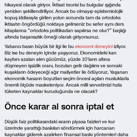
hikayesi olarak giriyor. İktisat teorisi bu bulgular ışığında
yeniden şekillendiriliyor. Ancak bu olmayıp epistemiolojik
kopuş iddiasıyla girilen yolun sonunda tam da ortodoks
iktisatın öngördüğü noktaya gelirseniz bu sefer aynı ders
kitaplarına “ortodoks politikadan sapılırsa ne olur?” başlığı
altında başarısızlık örneği olarak giriyorsunuz.
Yabancı basın büyük bir ilgi ile bu
ekonomi deneyini
izliyor.
Biz ise bu deneyin içinde yaşıyoruz. Ekonomideki kan
kaybını azalan alım gücümüz, yüzde 10’ların altına
düşmeyen işsizlik oranı, bozulan gelir dağılımı ve sonraki
kuşakların ödeyeceği ağır maliyetler ile ödüyoruz. Yaşanan
ekonomik hasarın boyutları seçim öncesi açılan musluklarla
önemli ölçüde maskeleniyor. Ancak milli servetimizi hızla
tüketen kaynaklar kuruduğunda ne olacak?
Önce karar al sonra iptal et
Düşük faiz politikasındaki ısrarın piyasa faizleri ve kur
üzerinde yarattığı baskıları söndürmek için harcanan
kaynaklar giderek azalırken finansal baskı yöntemleri daha