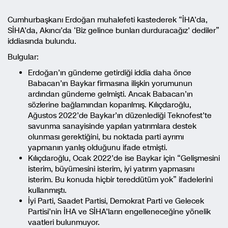
Cumhurbaşkanı Erdoğan muhalefeti kastederek “İHA’da,
SİHA’da, Akıncı’da ‘Biz gelince bunları durduracağız’ dediler”
iddiasında bulundu.
Bulgular:
Erdoğan’ın gündeme getirdiği iddia daha önce
Babacan’ın Baykar firmasına ilişkin yorumunun
ardından gündeme gelmişti. Ancak Babacan’ın
sözlerine bağlamından koparılmış. Kılıçdaroğlu,
Ağustos 2022’de Baykar’ın düzenlediği Teknofest’te
savunma sanayisinde yapılan yatırımlara destek
olunması gerektiğini, bu noktada parti ayrımı
yapmanın yanlış olduğunu ifade etmişti.
Kılıçdaroğlu, Ocak 2022’de ise Baykar için “Gelişmesini
isterim, büyümesini isterim, iyi yatırım yapmasını
isterim. Bu konuda hiçbir tereddütüm yok” ifadelerini
kullanmıştı.
İyi Parti, Saadet Partisi, Demokrat Parti ve Gelecek
Partisi’nin İHA ve SİHA’ların engelleneceğine yönelik
vaatleri bulunmuyor.