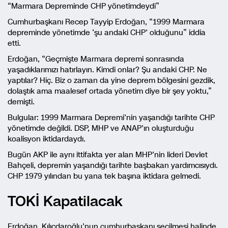
“Marmara Depreminde CHP yönetimdeydi”
Cumhurbaşkanı Recep Tayyip Erdoğan, “1999 Marmara
depreminde yönetimde ‘şu andaki CHP’ olduğunu” iddia
etti.
Erdoğan, “Geçmişte Marmara depremi sonrasında
yaşadıklarımızı hatırlayın. Kimdi onlar? Şu andaki CHP. Ne
yaptılar? Hiç. Biz o zaman da yine deprem bölgesini gezdik,
dolaştık ama maalesef ortada yönetim diye bir şey yoktu,”
demişti.
Bulgular: 1999 Marmara Depremi’nin yaşandığı tarihte CHP
yönetimde değildi. DSP, MHP ve ANAP’ın oluşturduğu
koalisyon iktidardaydı.
Bugün AKP ile aynı ittifakta yer alan MHP’nin lideri Devlet
Bahçeli, depremin yaşandığı tarihte başbakan yardımcısıydı.
CHP 1979 yılından bu yana tek başına iktidara gelmedi.
TOKİ Kapatilacak
Erdoğan, Kılıçdaroğlu’nun cumhurbaşkanı seçilmesi halinde