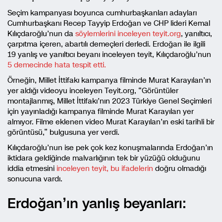
Seçim kampanyası boyunca cumhurbaşkanları adayları
Cumhurbaşkanı Recep Tayyip Erdoğan ve CHP lideri Kemal
Kılıçdaroğlu’nun da
söylemlerini inceleyen teyit.org
, yanıltıcı,
çarpıtma içeren, abartılı demeçleri derledi. Erdoğan ile ilgili
19 yanlış ve yanıltıcı beyanı inceleyen teyit, Kılıçdaroğlu’nun
5 demecinde hata tespit etti.
Örneğin, Millet İttifakı kampanya filminde Murat Karayılan’ın
yer aldığı videoyu inceleyen Teyit.org, “Görüntüler
montajlanmış, Millet İttifakı’nın 2023 Türkiye Genel Seçimleri
için yayınladığı kampanya filminde Murat Karayılan yer
almıyor. Filme eklenen video Murat Karayılan’ın eski tarihli bir
görüntüsü,” bulgusuna yer verdi.
Kılıçdaroğlu’nun ise pek çok kez konuşmalarında Erdoğan’ın
iktidara geldiğinde malvarlığının tek bir yüzüğü olduğunu
iddia etmesini
inceleyen teyit, bu ifadelerin
doğru olmadığı
sonucuna vardı.
Erdoğan’ın yanlış beyanları: