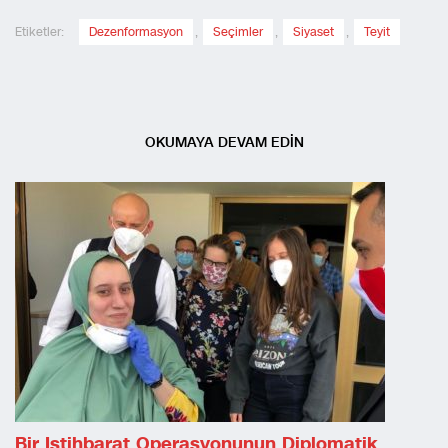
Etiketler:
Dezenformasyon
,
Seçimler
,
Siyaset
,
Teyit
OKUMAYA DEVAM EDİN
Bir Istihbarat Operasyonunun Diplomatik