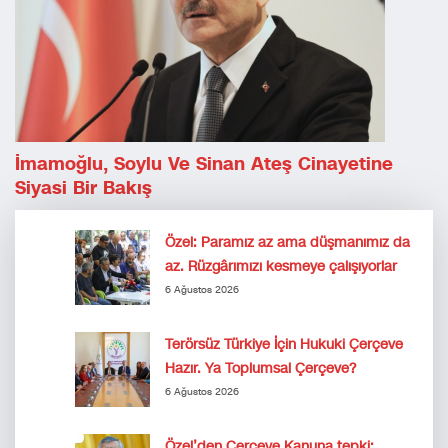
İmamoğlu, Soylu Ve Sinan Ateş Cinayetine
Siyasi Bir Bakış
Özel: Paramız az ama düşmanımız da
az. Rüzgârımızı kesmeye çalışıyorlar
6 Ağustos 2026
Terörsüz Türkiye İçin Hukuki Çerçeve
Hazır. Ya Toplumsal Çerçeve?
6 Ağustos 2026
Özel’den Çerçeve Kanuna tepki: