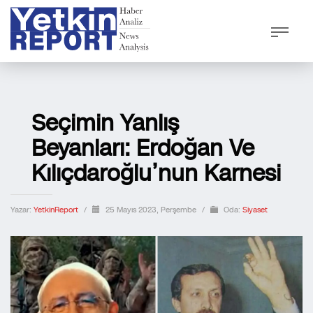
Seçimin Yanlış
Beyanları: Erdoğan Ve
Kılıçdaroğlu’nun Karnesi
Yazar:
YetkinReport
/
25 Mayıs 2023, Perşembe
/
Oda:
Siyaset