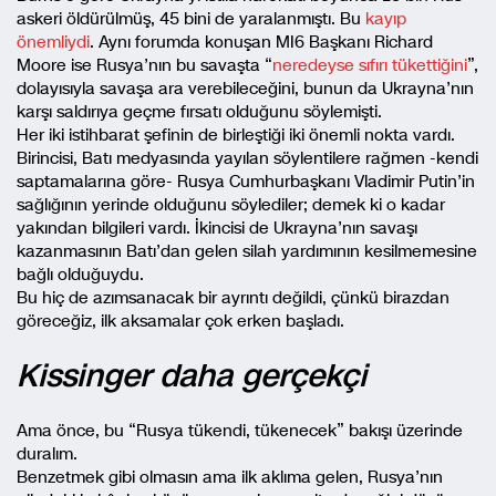
askeri öldürülmüş, 45 bini de yaralanmıştı. Bu
kayıp
önemliydi
. Aynı forumda konuşan MI6 Başkanı Richard
Moore ise Rusya’nın bu savaşta “
neredeyse sıfırı tükettiğini
”,
dolayısıyla savaşa ara verebileceğini, bunun da Ukrayna’nın
karşı saldırıya geçme fırsatı olduğunu söylemişti.
Her iki istihbarat şefinin de birleştiği iki önemli nokta vardı.
Birincisi, Batı medyasında yayılan söylentilere rağmen -kendi
saptamalarına göre- Rusya Cumhurbaşkanı Vladimir Putin’in
sağlığının yerinde olduğunu söylediler; demek ki o kadar
yakından bilgileri vardı. İkincisi de Ukrayna’nın savaşı
kazanmasının Batı’dan gelen silah yardımının kesilmemesine
bağlı olduğuydu.
Bu hiç de azımsanacak bir ayrıntı değildi, çünkü birazdan
göreceğiz, ilk aksamalar çok erken başladı.
Kissinger daha gerçekçi
Ama önce, bu “Rusya tükendi, tükenecek” bakışı üzerinde
duralım.
Benzetmek gibi olmasın ama ilk aklıma gelen, Rusya’nın