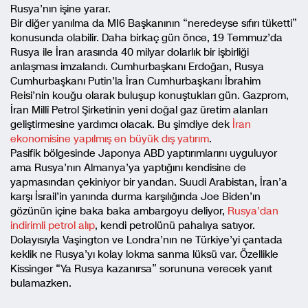
Rusya’nın işine yarar.
Bir diğer yanılma da MI6 Başkanının “neredeyse sıfırı tüketti”
konusunda olabilir. Daha birkaç gün önce, 19 Temmuz’da
Rusya ile İran arasında 40 milyar dolarlık bir işbirliği
anlaşması imzalandı. Cumhurbaşkanı Erdoğan, Rusya
Cumhurbaşkanı Putin’la İran Cumhurbaşkanı İbrahim
Reisi’nin kouğu olarak buluşup konuştukları gün. Gazprom,
İran Millî Petrol Şirketinin yeni doğal gaz üretim alanları
geliştirmesine yardımcı olacak. Bu şimdiye dek
İran
ekonomisine yapılmış en büyük dış yatırım
.
Pasifik bölgesinde Japonya ABD yaptırımlarını uyguluyor
ama Rusya’nın Almanya’ya yaptığını kendisine de
yapmasından çekiniyor bir yandan. Suudi Arabistan, İran’a
karşı İsrail’in yanında durma karşılığında Joe Biden’ın
gözünün içine baka baka ambargoyu deliyor,
Rusya’dan
indirimli petrol alıp
, kendi petrolünü pahalıya satıyor.
Dolayısıyla Vaşington ve Londra’nın ne Türkiye’yi çantada
keklik ne Rusya’yı kolay lokma sanma lüksü var. Özellikle
Kissinger “Ya Rusya kazanırsa” sorununa verecek yanıt
bulamazken.