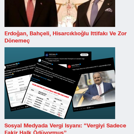
Erdoğan, Bahçeli, Hisarcıklıoğlu Ittifakı Ve Zor
Dönemeç
Sosyal Medyada Vergi Isyanı: “Vergiyi Sadece
Fakir Halk Ödüyormuş”