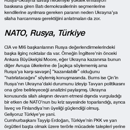
Rusya-Ukrayna savaşı nedeniyle yüksek enflasyon
baskısına giren Batı demokrasilerinin seçmenlerine
kendilerine ayrılması gereken paranın neden Ukrayna’ya
silaha harcanması gerektiğini anlatmaları da zor.
NATO, Rusya, Türkiye
CIA ve MI6 başkanlarının Rusya değerlendirmelerindeki
başka ilginç noktalar da var. Örneğin İngiltere’nin önceki
Ankara Büyükelçisi Moore, eğer Ukrayna kazanırsa bunun
diğer Avrupa ülkelerine de [açıkça söylememiş ama
Rusya’ya karşı savaşın] “kazanılabilir” olduğunu
“hatırlatacağını” söylemiş konuşmasında. Burns ise Çin’in
Rusya’nın Ukrayna’daki durumunu izleyip Tavyan politikasını
ona göre belirleyeceği analizini paylaşmış. Ukrayna
konusunda silah akışının devam etmesi dışında vurguladığı
bir etken de NATO’nun bu kriz sayesinde toparlandığı, ayrıca
İsveç ve Finlandiya’nın üyeliği güçlendiği olmuş.
Geliyoruz Türkiye’ye yani.
Cumhurbaşkanı Tayyip Erdoğan, Türkiye’nin PKK ve yan
örgütleri başta olmak üzere terörle mücadele talepleri yerine