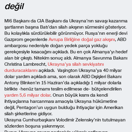
değil
MI6 Başkanı da CIA Başkanı da Ukrayna’nın savaşı kazanma
şartlarının başına Batı’dan silah akışının sürmesini gösteriyor.
Bu kolaylıkla sürdürülebilir görünmüyor. Rusya’nın enerji devi
Gazprom geçenlerde
Avrupa Birliğine doğal gaz akışını
, ABD
ambargosu nedeniyle doğan yedek parça yokluğu
gerekçesiyle kısacağını açıkladı. Bu en çok Almanya’yı hedef
alan bir çıkıştı. Nitekim sonuç aldı. Almanya Savunma Bakanı
Christina Lambrecht,
Ukrayna’ya silah sevkiyatını
durduracaklarını
açıkladı. Vaşington Ukrayna’ya 40 milyar
dolar yardım açıkladı ama, son olarak ABD Dışişleri Bakanı
Antony Blinken’ın 15 Haziran’da açıkladığı 1 milyar dolarla
birlikte -henüz tamamı teslim edilmese de- bütçelendirilen
yardım 5,6 milyar dolar
. Onun büyük kısmı da kendi
ihtiyaçlarına harcanması amacıyla Ukrayna hükümetine
değil, Pentagon’un uygun bulduğu ihtiyaçlar için Amerikan
silah şirketlerine gidiyor.
Ukrayna Cumhurbaşkanı Volodimir Zelensky’nin tutulmayan
sözlerden boşuna yakınmıyor.