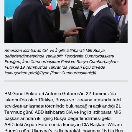
merikan istihbaratı CIA ve İngiliz istihbaratı MI6 Rusya
A
değerlendirmelerinde yanılabilir. Fotoğrafta Cumhurbaşkanı
Erdoğan, İran Cumhurbaşkanı Reisi ve Rusya Cumhurbaşkanı
Putin ile 19 Temmuz’da Tahran’da yapılan üçlü zirvede
koınuşurken görüğlüyor. (Foto: Cumhurbaşkanlığı)
BM Genel Sekreteri Antonio Guterres’ın 22 Temmuz’da
İstanbul’da olup Türkiye, Rusya ve Ukrayna arasında tahıl
sevkiyatı anlaşması töreninde bulunacağını açıklandığı 21
Temmuz günü ABD istihbaratı CIA ve İngiliz istihbaratı MI6
başkanlarından iki ilginç Rusya değerlendirmesi geldi.
ABD’deki Aspen Forumunda konuşan CIA Başkanı William
Burns’e göre Ukrayna’yı istila harekâtı boyunca 15 bin Rus