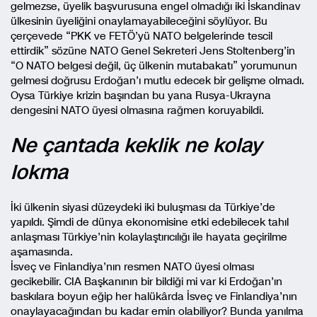
gelmezse, üyelik başvurusuna engel olmadığı iki İskandinav
ülkesinin üyeliğini onaylamayabileceğini söylüyor. Bu
çerçevede “PKK ve FETÖ’yü NATO belgelerinde tescil
ettirdik” sözüne NATO Genel Sekreteri Jens Stoltenberg’in
“O NATO belgesi değil, üç ülkenin mutabakatı” yorumunun
gelmesi doğrusu Erdoğan’ı mutlu edecek bir gelişme olmadı.
Oysa Türkiye krizin başından bu yana Rusya-Ukrayna
dengesini NATO üyesi olmasına rağmen koruyabildi.
Ne çantada keklik ne kolay
lokma
İki ülkenin siyasi düzeydeki iki buluşması da Türkiye’de
yapıldı. Şimdi de dünya ekonomisine etki edebilecek tahıl
anlaşması Türkiye’nin kolaylaştırıcılığı ile hayata geçirilme
aşamasında.
İsveç ve Finlandiya’nın resmen NATO üyesi olması
gecikebilir. CIA Başkanının bir bildiği mi var ki Erdoğan’ın
baskılara boyun eğip her halükârda İsveç ve Finlandiya’nın
onaylayacağından bu kadar emin olabiliyor? Bunda yanılma