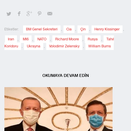
Etiketler:
BM Genel Sekreteri
,
Cia
,
Çin
,
Henry Kissinger
,
Iran
,
MI6
,
NATO
,
Richard Moore
,
Rusya
,
Tahıl
Koridoru
,
Ukrayna
,
Volodimir Zelensky
,
William Burns
OKUMAYA DEVAM EDİN