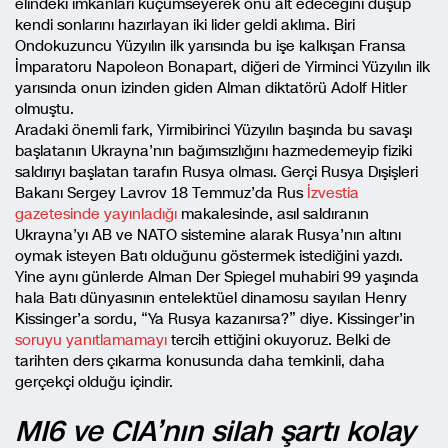
elindeki imkânları küçümseyerek onu alt edeceğini düşüp
kendi sonlarını hazırlayan iki lider geldi aklıma. Biri
Ondokuzuncu Yüzyılın ilk yarısında bu işe kalkışan Fransa
İmparatoru Napoleon Bonapart, diğeri de Yirminci Yüzyılın ilk
yarısında onun izinden giden Alman diktatörü Adolf Hitler
olmuştu.
Aradaki önemli fark, Yirmibirinci Yüzyılın başında bu savaşı
başlatanın Ukrayna’nın bağımsızlığını hazmedemeyip fiziki
saldırıyı başlatan tarafın Rusya olması. Gerçi Rusya Dışişleri
Bakanı Sergey Lavrov 18 Temmuz’da Rus
İzvestia
gazetesinde yayınladığı
makalesinde, asıl saldıranın
Ukrayna’yı AB ve NATO sistemine alarak Rusya’nın altını
oymak isteyen Batı olduğunu göstermek istediğini yazdı.
Yine aynı günlerde Alman Der Spiegel muhabiri 99 yaşında
hala Batı dünyasının entelektüel dinamosu sayılan Henry
Kissinger’a sordu, “Ya Rusya kazanırsa?” diye. Kissinger’in
soruyu yanıtlamamayı
tercih ettiğini okuyoruz. Belki de
tarihten ders çıkarma konusunda daha temkinli, daha
gerçekçi olduğu içindir.
MI6 ve CIA’nın silah şartı kolay