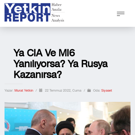
Ya CIA Ve MI6
Yanılıyorsa? Ya Rusya
Kazanırsa?
Yazar:
Murat Yetkin
/
22 Temmuz 2022, Cuma
/
Oda:
Siyaset