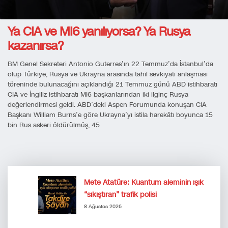
Ya CIA ve MI6 yanılıyorsa? Ya Rusya
kazanırsa?
BM Genel Sekreteri Antonio Guterres’ın 22 Temmuz’da İstanbul’da
olup Türkiye, Rusya ve Ukrayna arasında tahıl sevkiyatı anlaşması
töreninde bulunacağını açıklandığı 21 Temmuz günü ABD istihbaratı
CIA ve İngiliz istihbaratı MI6 başkanlarından iki ilginç Rusya
değerlendirmesi geldi. ABD’deki Aspen Forumunda konuşan CIA
Başkanı William Burns’e göre Ukrayna’yı istila harekâtı boyunca 15
bin Rus askeri öldürülmüş, 45
Mete Atatüre: Kuantum aleminin ışık
“sıkıştıran” trafik polisi
8 Ağustos 2026