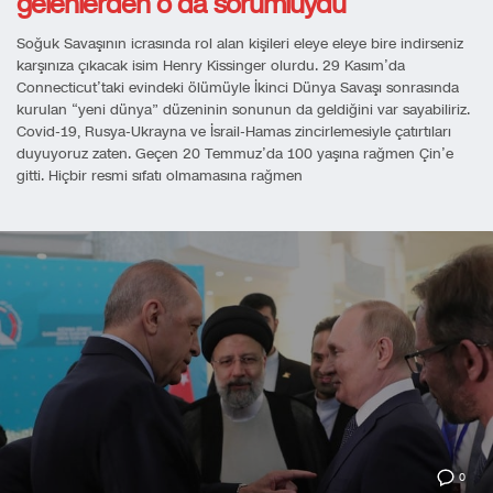
gelenlerden o da sorumluydu
Soğuk Savaşının icrasında rol alan kişileri eleye eleye bire indirseniz
karşınıza çıkacak isim Henry Kissinger olurdu. 29 Kasım’da
Connecticut’taki evindeki ölümüyle İkinci Dünya Savaşı sonrasında
kurulan “yeni dünya” düzeninin sonunun da geldiğini var sayabiliriz.
Covid-19, Rusya-Ukrayna ve İsrail-Hamas zincirlemesiyle çatırtıları
duyuyoruz zaten. Geçen 20 Temmuz’da 100 yaşına rağmen Çin’e
gitti. Hiçbir resmi sıfatı olmamasına rağmen
0