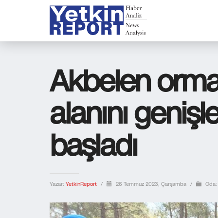
Akbelen orm
alanını genişl
başladı
Yazar:
YetkinReport
/
26 Temmuz 2023, Çarşamba
/
Oda