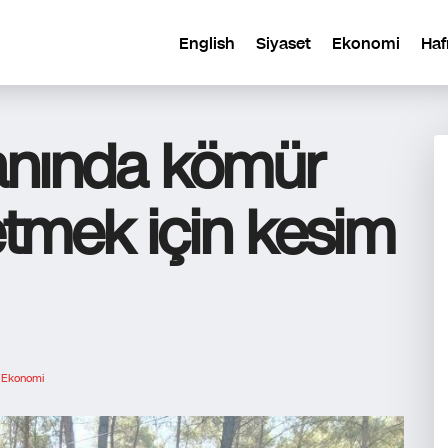
English
Siyaset
Ekonomi
Haf
anında kömür
etmek için kesim
:
Ekonomi