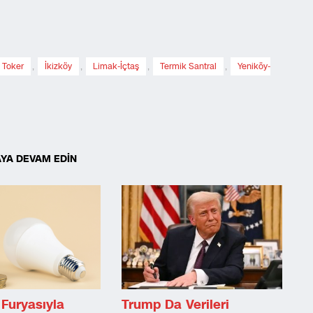
 Toker
,
İkizköy
,
Limak-İçtaş
,
Termik Santral
,
Yeniköy-
YA DEVAM EDİN
Furyasıyla
Trump Da Verileri