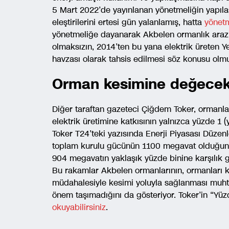
5 Mart 2022’de yayınlanan yönetmeliğin yapıla
eleştirilerini ertesi gün yalanlamış, hatta
yönetm
yönetmeliğe dayanarak Akbelen ormanlık araz
olmaksızın, 2014’ten bu yana elektrik üreten 
havzası olarak tahsis edilmesi söz konusu olmu
Orman kesimine değecek
Diğer taraftan gazeteci Çiğdem Toker, ormanlar
elektrik üretimine katkısının yalnızca yüzde 1 
Toker T24’teki yazısında Enerji Piyasası Düzen
toplam kurulu gücünün 1100 megavat olduğunu 
904 megavatın yaklaşık yüzde binine karşılık g
Bu rakamlar Akbelen ormanlarının, ormanları k
müdahalesiyle kesimi yoluyla sağlanması muhtem
önem taşımadığını da gösteriyor. Toker’in “Yüzde
okuyabilirsiniz
.