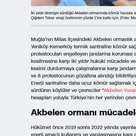
İki yıldır direnişin sürdüğü Akbelen ormanında kömür havzası
Çiğdem Toker: eneji üretiminin yüzde 1’ine katkı için. (Foto: M
Muğla’nın Milas ilçesindeki Akbelen ormanlık ar
Yeniköy-Kemerköy termik santraline kömür sağl
protestocuları engelleyen jandarma koruması 
kesilmesine karşı iki yıldır hukuki mücadele v
kesimi durdurmaya çalışmalarına karşı jandarma 
ve 8 protestocunun gözaltına alındığı bildiriliyo
Enerji santraline daha ucuz kömür sağlamak iç
sürdüren köylüler ve çevreciler “
Akbelen Yuva
hesapları yoluyla Türkiye’nin her yerinden çevre
Akbelen ormanı mücadel
Hükümet önce 2019 sonra 2022 yılında yayınladı
enerji amaçlı kullanımı ve yapılaşmasına kapı aç