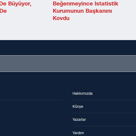
De Büyüyor,
Beğenmeyince Istatistik
 De
Kurumunun Başkanını
Kovdu
Hakkımızda
Künye
Yazarlar
Yardım