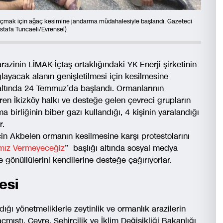
 açmak için ağaç kesimine jandarma müdahalesiyle başlandı. Gazeteci
ustafa Tuncaeli/Evrensel)
azinin LİMAK-İçtaş ortaklığındaki YK Enerji şirketinin
ayacak alanın genişletilmesi için kesilmesine
altında 24 Temmuz’da başlandı. Ormanlarının
eren İkizköy halkı ve desteğe gelen çevreci grupların
birliğinin biber gazı kullandığı, 4 kişinin yaralandığı
r.
in Akbelen ormanın kesilmesine karşı protestolarını
mız Vermeyeceğiz
” başlığı altında sosyal medya
 gönüllülerini kendilerine desteğe çağırıyorlar.
esi
ğı yönetmeliklerle zeytinlik ve ormanlık arazilerin
mıştı. Çevre, Şehircilik ve İklim Değişikliği Bakanlığı