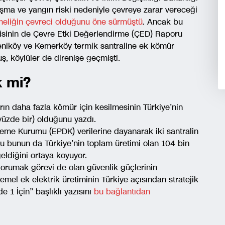
şma ve yangın riski nedeniyle çevreye zarar vereceği
eliğin çevreci olduğunu öne sürmüştü
. Ancak bu
isinin de Çevre Etki Değerlendirme (ÇED) Raporu
Yeniköy ve Kemerköy termik santraline ek kömür
ş, köylüler de direnişe geçmişti.
 mi?
ın daha fazla kömür için kesilmesinin Türkiye’nin
(yüzde bir) olduğunu yazdı.
leme Kurumu (EPDK) verilerine dayanarak iki santralin
bunun da Türkiye’nin toplam üretimi olan 104 bin
eldiğini ortaya koyuyor.
orumak görevi de olan güvenlik güçlerinin
el ek elektrik üretiminin Türkiye açısından stratejik
 1 İçin” başlıklı yazısını
bu bağlantıdan