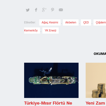
Etiketler:
Ağaç Kesimi
,
Akbelen
,
ÇED
,
Çiğdem
Kemerköy
,
YK Enerji
OKUMA
Türkiye-Mısır Flörtü Ne
Yeni Zam 