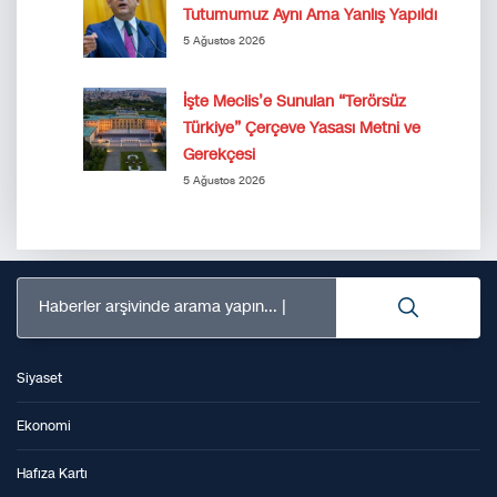
Tutumumuz Aynı Ama Yanlış Yapıldı
5 Ağustos 2026
İşte Meclis’e Sunulan “Terörsüz
Türkiye” Çerçeve Yasası Metni ve
Gerekçesi
5 Ağustos 2026
Haberler arşivinde arama yapın...
Siyaset
Ekonomi
Hafıza Kartı