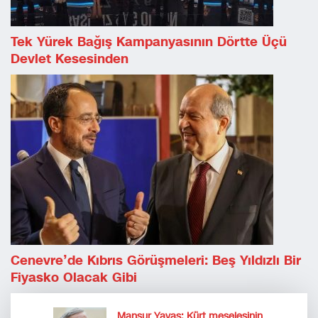
Tek Yürek Bağış Kampanyasının Dörtte Üçü
Devlet Kesesinden
Cenevre’de Kıbrıs Görüşmeleri: Beş Yıldızlı Bir
Fiyasko Olacak Gibi
Mansur Yavaş: Kürt meselesinin