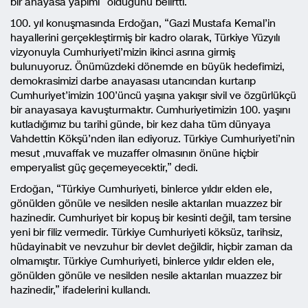
bir anayasa yapımı” olduğunu belirtti.
100. yıl konuşmasında Erdoğan, “Gazi Mustafa Kemal’in
hayallerini gerçekleştirmiş bir kadro olarak, Türkiye Yüzyılı
vizyonuyla Cumhuriyeti’mizin ikinci asrına girmiş
bulunuyoruz. Önümüzdeki dönemde en büyük hedefimizi,
demokrasimizi darbe anayasası utancından kurtarıp
Cumhuriyet’imizin 100’üncü yaşına yakışır sivil ve özgürlükçü
bir anayasaya kavuşturmaktır. Cumhuriyetimizin 100. yaşını
kutladığımız bu tarihi günde, bir kez daha tüm dünyaya
Vahdettin Kökşü’nden ilan ediyoruz. Türkiye Cumhuriyeti’nin
mesut ,muvaffak ve muzaffer olmasının önüne hiçbir
emperyalist güç geçemeyecektir,” dedi.
Erdoğan, “Türkiye Cumhuriyeti, binlerce yıldır elden ele,
gönülden gönüle ve nesilden nesile aktarılan muazzez bir
hazinedir. Cumhuriyet bir kopuş bir kesinti değil, tam tersine
yeni bir filiz vermedir. Türkiye Cumhuriyeti köksüz, tarihsiz,
hüdayinabit ve nevzuhur bir devlet değildir, hiçbir zaman da
olmamıştır. Türkiye Cumhuriyeti, binlerce yıldır elden ele,
gönülden gönüle ve nesilden nesile aktarılan muazzez bir
hazinedir,” ifadelerini kullandı.