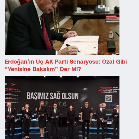
Erdoğan’ın Üç AK Parti Senaryosu: Özal Gibi
“yenisine Bakalım” Der Mi?