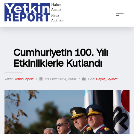
Cumhuriyetin 100. Yılı
Etkinliklerle Kutlandı
Yazar:
YetkinReport
/
29 Ekim 2023, Pazar
/
Oda:
Hayat
,
Siyaset