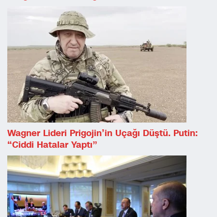
Wagner Lideri Prigojin’in Uçağı Düştü. Putin:
“Ciddi Hatalar Yaptı”