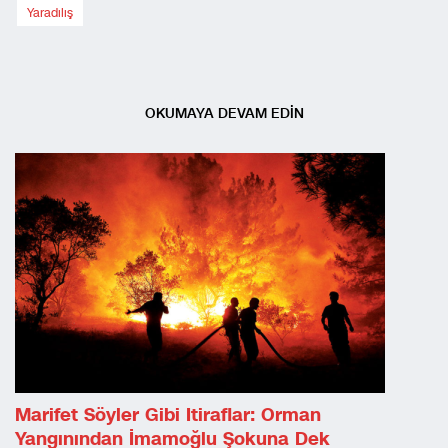
Yaradılış
OKUMAYA DEVAM EDİN
Marifet Söyler Gibi Itiraflar: Orman
Yangınından İmamoğlu Şokuna Dek