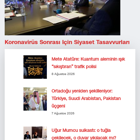
Koronavirüs Sonrası Için Siyaset Tasavvurları
Mete Atatüre: Kuantum aleminin ışık
“sıkıştıran” trafik polisi
8 Ağustos 2026
Ortadoğu yeniden şekilleniyor:
Türkiye, Suudi Arabistan, Pakistan
üçgeni
7 Ağustos 2026
Uğur Mumcu suikastı: o tuğla
çekilecek, o duvar yıkılacak mı?