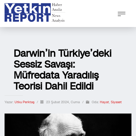
Darwin’in Türkiye’deki
Sessiz Savaşı:
Müfredata Yaradılış
Teorisi Dahil Edildi
Yazar:
Utku Perktaş
/
23 Şubat 2024, Cuma
/
Oda:
Hayat
,
Siyaset