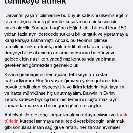
tehlikeye atmak
Darwin’in yaşam bilimlerine bu büyük katkısını ülkemiz eğitim
sistemi dışına itmek günümüz koşullarında bir kesim için
cazip olabilir. Sonuçta bugüne değin hiçbir bilimsel teori 150
yıldan fazla aynı derecede tutkulu bir karşıtlık ve yıpratmayla
karşı karşıya kalmamıştı. Ancak, bu teorinin bilimsel
temellerini inkar etmek, artık tehdit altında olan doğal
dünyayı bilimsel açıdan anlama şansını ve bu dünyayı
gelecek için nasıl koruyacağımız konusunda yapılması
gerekenleri görmezden gelmek olur.
Kısaca geleceğimizi her açıdan tehlikeye atmaktan
bahsediyorum. Bugün yaşadığımız ve yakın gelecek için
büyük tehdit olan biyoçeşitlilik ve iklim krizlerini hatırlayalım
ve hatta mümkünse hiç unutmayalım. Darwin’in Evrim
Teorisi sadece biyoloji biliminin temelini oluşturmaz, aynı
zamanda muazzam bir öngörü gücü de sergiler.
Antibiyotiklere dirençli organizmaların ortaya çıkışını ve
farklı
türlerin
küresel ısınmaya nasıl tepki verebileceğini anlamak
gibi konularla insan sağlığı ve refahı, her zaman evrimsel