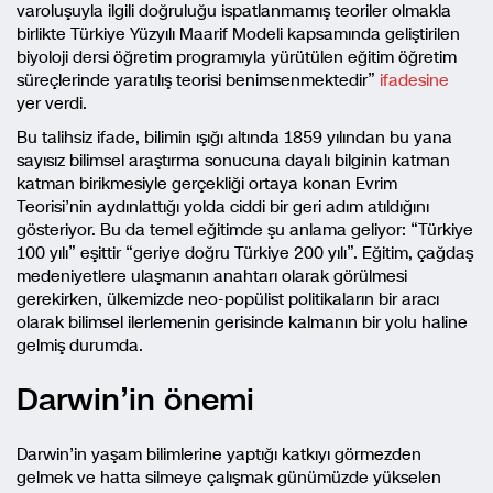
varoluşuyla ilgili doğruluğu ispatlanmamış teoriler olmakla
birlikte Türkiye Yüzyılı Maarif Modeli kapsamında geliştirilen
biyoloji dersi öğretim programıyla yürütülen eğitim öğretim
süreçlerinde yaratılış teorisi benimsenmektedir”
ifadesine
yer verdi.
Bu talihsiz ifade, bilimin ışığı altında 1859 yılından bu yana
sayısız bilimsel araştırma sonucuna dayalı bilginin katman
katman birikmesiyle gerçekliği ortaya konan Evrim
Teorisi’nin aydınlattığı yolda ciddi bir geri adım atıldığını
gösteriyor. Bu da temel eğitimde şu anlama geliyor: “Türkiye
100 yılı” eşittir “geriye doğru Türkiye 200 yılı”. Eğitim, çağdaş
medeniyetlere ulaşmanın anahtarı olarak görülmesi
gerekirken, ülkemizde neo-popülist politikaların bir aracı
olarak bilimsel ilerlemenin gerisinde kalmanın bir yolu haline
gelmiş durumda.
Darwin’in önemi
Darwin’in yaşam bilimlerine yaptığı katkıyı görmezden
gelmek ve hatta silmeye çalışmak günümüzde yükselen