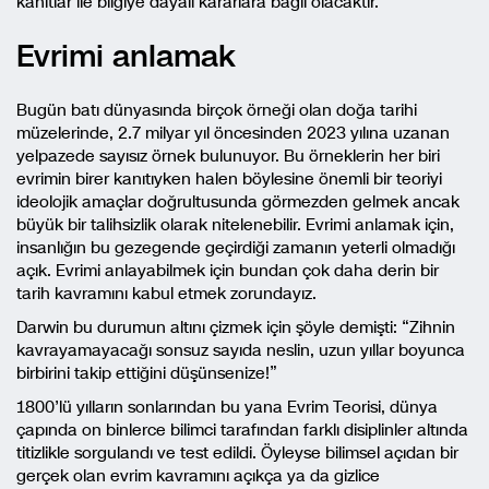
kanıtlar ile bilgiye dayalı kararlara bağlı olacaktır.
Evrimi anlamak
Bugün batı dünyasında birçok örneği olan doğa tarihi
müzelerinde, 2.7 milyar yıl öncesinden 2023 yılına uzanan
yelpazede sayısız örnek bulunuyor. Bu örneklerin her biri
evrimin birer kanıtıyken halen böylesine önemli bir teoriyi
ideolojik amaçlar doğrultusunda görmezden gelmek ancak
büyük bir talihsizlik olarak nitelenebilir. Evrimi anlamak için,
insanlığın bu gezegende geçirdiği zamanın yeterli olmadığı
açık. Evrimi anlayabilmek için bundan çok daha derin bir
tarih kavramını kabul etmek zorundayız.
Darwin bu durumun altını çizmek için şöyle demişti: “Zihnin
kavrayamayacağı sonsuz sayıda neslin, uzun yıllar boyunca
birbirini takip ettiğini düşünsenize!”
1800’lü yılların sonlarından bu yana Evrim Teorisi, dünya
çapında on binlerce bilimci tarafından farklı disiplinler altında
titizlikle sorgulandı ve test edildi. Öyleyse bilimsel açıdan bir
gerçek olan evrim kavramını açıkça ya da gizlice