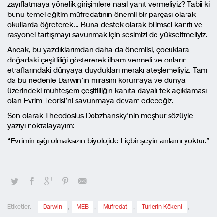
zayıflatmaya yönelik girişimlere nasıl yanıt vermeliyiz? Tabii ki
bunu temel eğitim müfredatının önemli bir parçası olarak
okullarda öğreterek… Buna destek olarak bilimsel kanıtı ve
rasyonel tartışmayı savunmak için sesimizi de yükseltmeliyiz.
Ancak, bu yazdıklarımdan daha da önemlisi, çocuklara
doğadaki çeşitliliği göstererek ilham vermeli ve onların
etraflarındaki dünyaya duydukları merakı ateşlemeliyiz. Tam
da bu nedenle Darwin’in mirasını korumaya ve dünya
üzerindeki muhteşem çeşitliliğin kanıta dayalı tek açıklaması
olan Evrim Teorisi’ni savunmaya devam edeceğiz.
Son olarak Theodosius Dobzhansky’nin meşhur sözüyle
yazıyı noktalayayım:
“Evrimin ışığı olmaksızın biyolojide hiçbir şeyin anlamı yoktur.”
Etiketler:
Darwin
,
MEB
,
Müfredat
,
Türlerin Kökeni
,