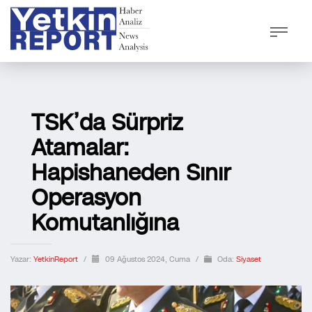
TSK’da Sürpriz
Atamalar:
Hapishaneden Sınır
Operasyon
Komutanlığına
Yazar:
YetkinReport
/
09 Ağustos 2024, Cuma
/
Oda:
Siyaset