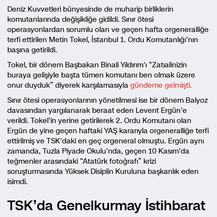
Deniz Kuvvetleri bünyesinde de muharip birliklerin
komutanlarında değişikliğe gidildi. Sınır ötesi
operasyonlardan sorumlu olan ve geçen hafta orgeneralliğe
terfi ettirilen Metin Tokel, İstanbul 1. Ordu Komutanlığı’nın
başına getirildi.
Tokel, bir dönem Başbakan Binali Yıldırım’ı “Zatıalinizin
buraya gelişiyle başta tümen komutanı ben olmak üzere
onur duyduk” diyerek karşılamasıyla
gündeme gelmişti.
Sınır ötesi operasyonlarının yönetilmesi ise bir dönem Balyoz
davasından yargılanarak beraat eden Levent Ergün’e
verildi. Tokel’in yerine getirilerek 2. Ordu Komutanı olan
Ergün de yine geçen haftaki YAŞ kararıyla orgeneralliğe terfi
ettirilmiş ve TSK’daki en geç orgeneral olmuştu. Ergün aynı
zamanda, Tuzla Piyade Okulu’nda, geçen 10 Kasım’da
teğmenler arasındaki “Atatürk fotoğrafı” krizi
soruşturmasında Yüksek Disiplin Kuruluna başkanlık eden
isimdi.
TSK’da Genelkurmay İstihbarat