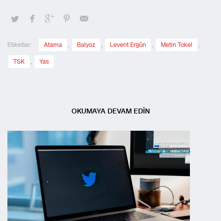
Etiketler:
Atama
,
Balyoz
,
Levent Ergün
,
Metin Tokel
,
TSK
,
Yas
OKUMAYA DEVAM EDİN