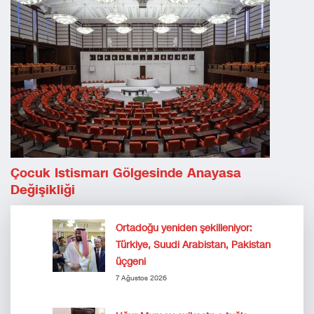
Çocuk Istismarı Gölgesinde Anayasa
Değişikliği
Ortadoğu yeniden şekilleniyor:
Türkiye, Suudi Arabistan, Pakistan
üçgeni
7 Ağustos 2026