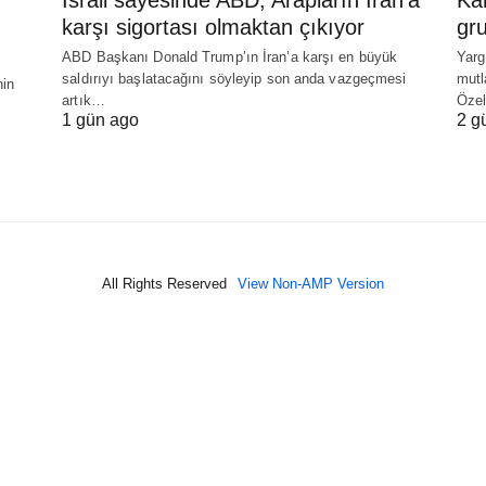
karşı sigortası olmaktan çıkıyor
gru
ABD Başkanı Donald Trump’ın İran’a karşı en büyük
Yarg
saldırıyı başlatacağını söyleyip son anda vazgeçmesi
mutl
nin
artık…
Öze
1 gün ago
2 g
All Rights Reserved
View Non-AMP Version