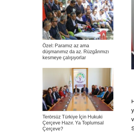
Özel: Paramız az ama
düşmanımız da az. Rüzgârımızı
kesmeye çalışıyorlar
H
y
Terörsüz Türkiye İçin Hukuki
v
Çerçeve Hazır. Ya Toplumsal
S
Çerçeve?