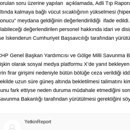
orulan soru üzerine yapılan
açıklamada, Adli Tıp Rapor
ltında kalmaya bağlı vücut sıcaklığının yükselmesi (hipe
onucu” meydana geldiğinin değerlendirildiği
ifade edild
labileceği değerlendirilen personel hakkında idari ve disi
se İskenderun Cumhuriyet Başsavcılığı tarafından yürütü
HP Genel Başkan Yardımcısı ve Gölge Milli Savunma B
lişkin olarak sosyal medya platformu X’de yanıt bekleye
rin firar girişimi nedeniyle bütün bölüğe ceza verildiği idd
ekilde uzun süre güneş altında bekletilmesi talimatını kimin
unu fark ettiyse neden duruma müdahale etmediğini sord
avunma Bakanlığı tarafından yürütülmesi gerektiğini söy
YetkinReport