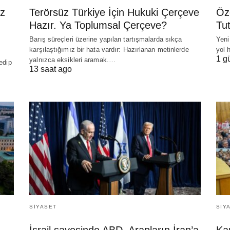
z
Terörsüz Türkiye İçin Hukuki Çerçeve
Öz
Hazır. Ya Toplumsal Çerçeve?
Tu
Barış süreçleri üzerine yapılan tartışmalarda sıkça
Yeni
karşılaştığımız bir hata vardır: Hazırlanan metinlerde
yol 
1 g
yalnızca eksikleri aramak.…
edip
13 saat ago
SIYASET
SIY
İsrail sayesinde ABD, Arapların İran’a
Kar