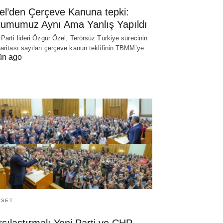
el’den Çerçeve Kanuna tepki:
tumumuz Aynı Ama Yanlış Yapıldı
 Parti lideri Özgür Özel, Terörsüz Türkiye sürecinin
haritası sayılan çerçeve kanun teklifinin TBMM’ye…
ün ago
ASET
şılaştırmalı Yeni Parti ve CHP