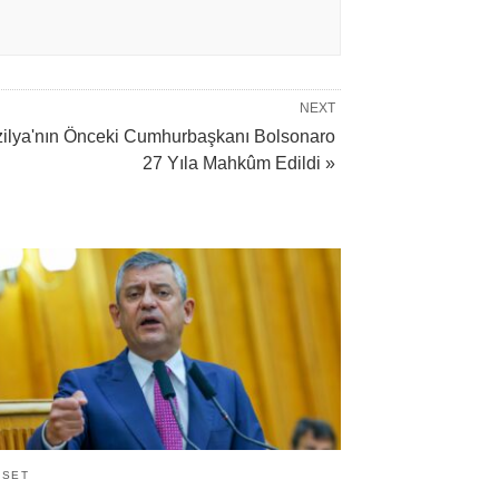
NEXT
zilya'nın Önceki Cumhurbaşkanı Bolsonaro
27 Yıla Mahkûm Edildi »
ASET