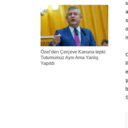
s
a
s
o
i
Özel’den Çerçeve Kanuna tepki:
C
Tutumumuz Aynı Ama Yanlış
i
Yapıldı
e
ş
b
S