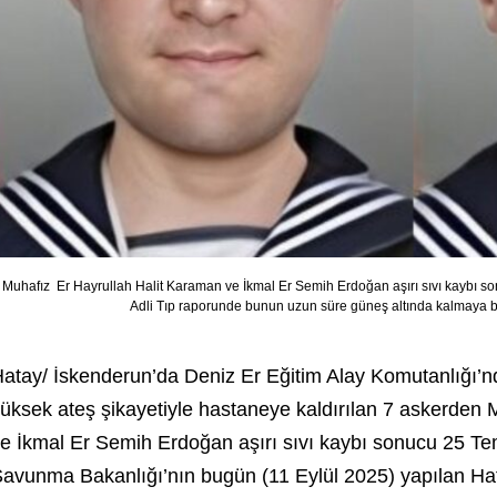
Muhafız Er Hayrullah Halit Karaman ve İkmal Er Semih Erdoğan aşırı sıvı kaybı 
Adli Tıp raporunde bunun uzun süre güneş altında kalmaya ba
atay/ İskenderun’da Deniz Er Eğitim Alay Komutanlığı’nd
üksek ateş şikayetiyle hastaneye kaldırılan 7 askerden 
e İkmal Er Semih Erdoğan
aşırı sıvı kaybı sonucu 25 T
avunma Bakanlığı’nın bugün (11 Eylül 2025) yapılan Haft