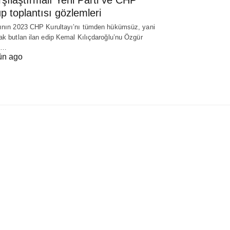
p toplantısı gözlemleri
ının 2023 CHP Kurultayı’nı tümden hükümsüz, yani
ak butlan ilan edip Kemal Kılıçdaroğlu’nu Özgür
l…
ün ago