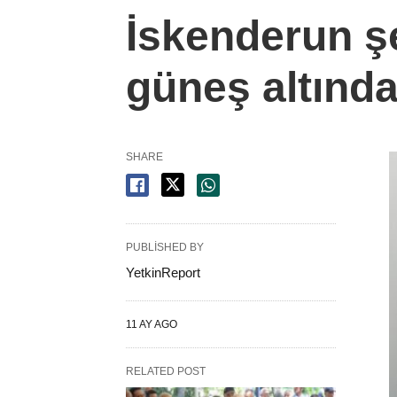
İskenderun şe
güneş altında
SHARE
PUBLISHED BY
YetkinReport
11 AY AGO
RELATED POST