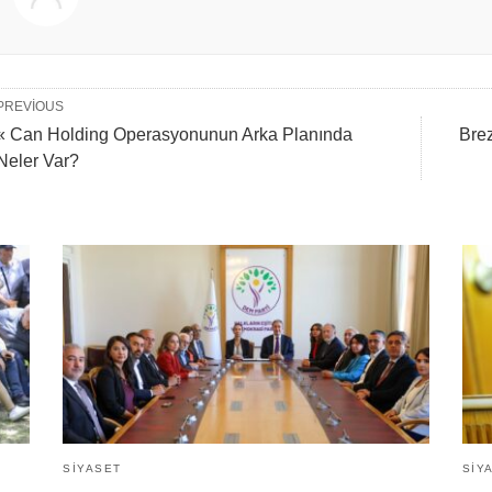
PREVIOUS
« Can Holding Operasyonunun Arka Planında
Bre
Neler Var?
SIYASET
SIY