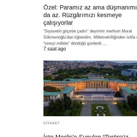
Özel: Paramız az ama düşmanımı
da az. Rüzgârımızı kesmeye
çalışıyorlar
“Siyasetin göçebe çadırı” deyimini merhum Murat
Sökmenoğlu’dan öğrendim. Milletvekilliğinden istifa 
“sineyi millete” döndüğü günlerdi.…
7 saat ago
SIYASET
İşte Meclis’e Sunulan “Terörsüz