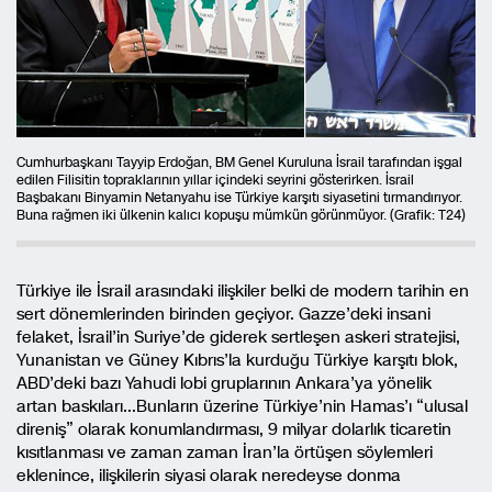
Cumhurbaşkanı Tayyip Erdoğan, BM Genel Kuruluna İsrail tarafından işgal
edilen Filisitin topraklarının yıllar içindeki seyrini gösterirken. İsrail
Başbakanı Binyamin Netanyahu ise Türkiye karşıtı siyasetini tırmandırıyor.
Buna rağmen iki ülkenin kalıcı kopuşu mümkün görünmüyor. (Grafik: T24)
Türkiye ile İsrail arasındaki ilişkiler belki de modern tarihin en
sert dönemlerinden birinden geçiyor. Gazze’deki insani
felaket, İsrail’in Suriye’de giderek sertleşen askeri stratejisi,
Yunanistan ve Güney Kıbrıs’la kurduğu Türkiye karşıtı blok,
ABD’deki bazı Yahudi lobi gruplarının Ankara’ya yönelik
artan baskıları…Bunların üzerine Türkiye’nin Hamas’ı “ulusal
direniş” olarak konumlandırması, 9 milyar dolarlık ticaretin
kısıtlanması ve zaman zaman İran’la örtüşen söylemleri
eklenince, ilişkilerin siyasi olarak neredeyse donma