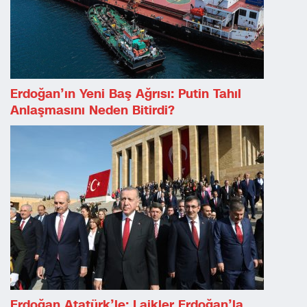
Erdoğan’ın Yeni Baş Ağrısı: Putin Tahıl
Anlaşmasını Neden Bitirdi?
Erdoğan Atatürk’le; Laikler Erdoğan’la