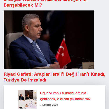
Barışabilecek Mi?
Riyad Gafleti: Araplar İsrail’i Değil İran’ı Kınadı,
Türkiye De İmzaladı
Uğur Mumcu suikastı: o tuğla
çekilecek, o duvar yıkılacak mı?
7 Ağustos 2026