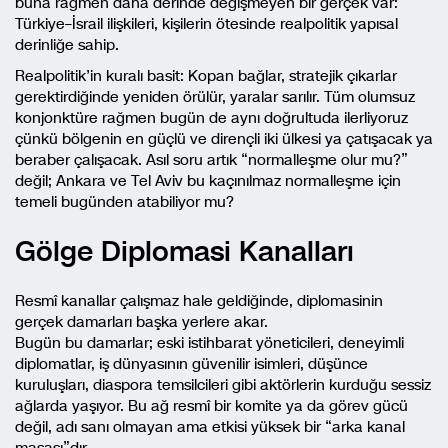
buna rağmen daha derinde değişmeyen bir gerçek var:
Türkiye–İsrail ilişkileri, kişilerin ötesinde realpolitik yapısal
derinliğe sahip.
Realpolitik’in kuralı basit: Kopan bağlar, stratejik çıkarlar
gerektirdiğinde yeniden örülür, yaralar sarılır. Tüm olumsuz
konjonktüre rağmen bugün de aynı doğrultuda ilerliyoruz
çünkü bölgenin en güçlü ve dirençli iki ülkesi ya çatışacak ya
beraber çalışacak. Asıl soru artık “normalleşme olur mu?”
değil; Ankara ve Tel Aviv bu kaçınılmaz normalleşme için
temeli bugünden atabiliyor mu?
Gölge Diplomasi Kanalları
Resmî kanallar çalışmaz hale geldiğinde, diplomasinin
gerçek damarları başka yerlere akar.
Bugün bu damarlar; eski istihbarat yöneticileri, deneyimli
diplomatlar, iş dünyasının güvenilir isimleri, düşünce
kuruluşları, diaspora temsilcileri gibi aktörlerin kurduğu sessiz
ağlarda yaşıyor. Bu ağ resmî bir komite ya da görev gücü
değil, adı sanı olmayan ama etkisi yüksek bir “arka kanal