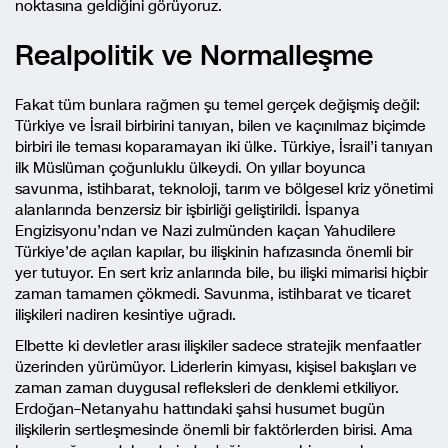
noktasına geldiğini görüyoruz.
Realpolitik ve Normalleşme
Fakat tüm bunlara rağmen şu temel gerçek değişmiş değil:
Türkiye ve İsrail birbirini tanıyan, bilen ve kaçınılmaz biçimde
birbiri ile teması koparamayan iki ülke. Türkiye, İsrail’i tanıyan
ilk Müslüman çoğunluklu ülkeydi. On yıllar boyunca
savunma, istihbarat, teknoloji, tarım ve bölgesel kriz yönetimi
alanlarında benzersiz bir işbirliği geliştirildi. İspanya
Engizisyonu’ndan ve Nazi zulmünden kaçan Yahudilere
Türkiye’de açılan kapılar, bu ilişkinin hafızasında önemli bir
yer tutuyor. En sert kriz anlarında bile, bu ilişki mimarisi hiçbir
zaman tamamen çökmedi. Savunma, istihbarat ve ticaret
ilişkileri nadiren kesintiye uğradı.
Elbette ki devletler arası ilişkiler sadece stratejik menfaatler
üzerinden yürümüyor. Liderlerin kimyası, kişisel bakışları ve
zaman zaman duygusal refleksleri de denklemi etkiliyor.
Erdoğan–Netanyahu hattındaki şahsi husumet bugün
ilişkilerin sertleşmesinde önemli bir faktörlerden birisi. Ama