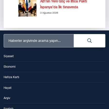
AB’nin Yeni Göç ve İltica Paktı
İspanya’da İlk Sınavında
3 Ağustos 2026
Haberler arşivinde arama yapın...
Siyaset
Ekonomi
Hafıza Kartı
Hayat
Arşiv
English