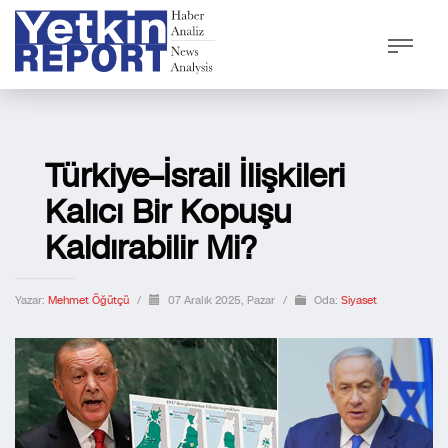
Türkiye–İsrail İlişkileri
Kalıcı Bir Kopuşu
Kaldırabilir Mi?
Yazar:
Mehmet Öğütçü
/
07 Aralık 2025, Pazar
/
Oda:
Siyaset