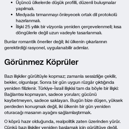
Üçüncü ülkelerde düşük profilli, düzenli buluşmalar
yapılmalı.
Medyada tırmanmayı önleyecek ortak dil protokolü
hazırlanmalı.
İlişki 25 yıllık bir vizyonla yeniden çerçevelenmeli; kısa
döngülerle değil uzun vadeyle tasarlanmalı.
Bunlar romantik öneriler değil; iki ülkenin çıkarlarının
gerektirdiği rasyonel, uygulanabilir adımlar.
Görünmez Köprüler
Bazı ilişkiler gürültüyle kopmaz; zamanla sessizliğe çekilir,
bekler, olgunlaşır. Sonra bir gün uygun rüzgâr çıktığında
yeniden filizlenir. Türkiye–İsrail ilişkisi tam da böyle bir ilişki:
Bağlantısı kopmayan, sadece yorulan; gücünü
kaybetmeyen, sadece saklayan. Bugün bize düşen, yüksek
perdeden konuşmak değil, iki ülkenin bir gün yeniden
oturacağı masanın ayağını sağlamlaştırmak.
O köprü hazır olduğunda, realpolitik zaten üzerinden yürür.
Çünkü bazı ilişkiler yeniden başlamak için gürültüye değil,