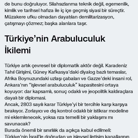
de bunu doğruluyor. Silahsızlanma teknik değil, egemenlik,
kimlik ve tarihsel hafıza ile iç içe geçmiş siyasi bir süreçtir.
Müzakere ufku olmadan dayatılan demilitarizasyon,
çatışmayı çözmez; başka alanlara taşır.
Türkiye’nin Arabuluculuk
İkilemi
Türkiye artık çevresel bir diplomatik aktör değil. Karadeniz
Tahıl Girişimi, Güney Kafkasya’daki diyalog bazlı temaslar,
Afrika Boynuzundaki uzlaşı çabaları ve Gazze’deki insani rol,
Ankara’nın “işlevsel arabuluculuk” kapasitesini ortaya
koyuyor: dar kapsamlı, sonuç odaklı ve jeopolitik kaldıraçlara
dayalı bir diplomasi.
Ancak, 2803 sayılı karar Türkiye’yi bir tercihle karşı karşıya
bırakıyor. Zorlayıcı ve dış kontrol odaklı bir istikrar modeline
mi eklemlenecek, yoksa rıza temelli bir yaklaşımı mı
savunacak?
Burada önemli bir sınırlılık da açıkça kabul edilmeli:
Türkiye’nin İsrail’le doğrudan ve işlevsel iletişim kanallarının