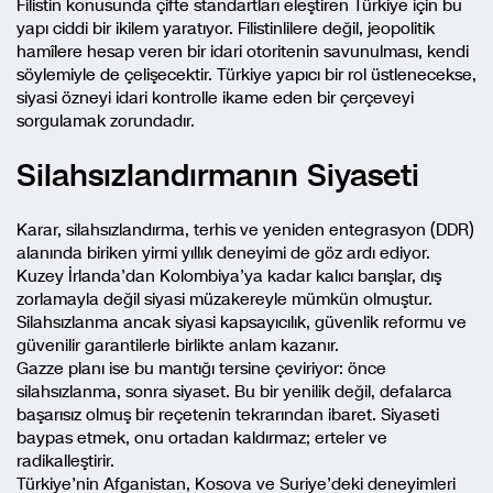
Filistin konusunda çifte standartları eleştiren Türkiye için bu
yapı ciddi bir ikilem yaratıyor. Filistinlilere değil, jeopolitik
hamîlere hesap veren bir idari otoritenin savunulması, kendi
söylemiyle de çelişecektir. Türkiye yapıcı bir rol üstlenecekse,
siyasi özneyi idari kontrolle ikame eden bir çerçeveyi
sorgulamak zorundadır.
Silahsızlandırmanın Siyaseti
Karar, silahsızlandırma, terhis ve yeniden entegrasyon (DDR)
alanında biriken yirmi yıllık deneyimi de göz ardı ediyor.
Kuzey İrlanda’dan Kolombiya’ya kadar kalıcı barışlar, dış
zorlamayla değil siyasi müzakereyle mümkün olmuştur.
Silahsızlanma ancak siyasi kapsayıcılık, güvenlik reformu ve
güvenilir garantilerle birlikte anlam kazanır.
Gazze planı ise bu mantığı tersine çeviriyor: önce
silahsızlanma, sonra siyaset. Bu bir yenilik değil, defalarca
başarısız olmuş bir reçetenin tekrarından ibaret. Siyaseti
baypas etmek, onu ortadan kaldırmaz; erteler ve
radikalleştirir.
Türkiye’nin Afganistan, Kosova ve Suriye’deki deneyimleri