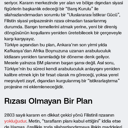
seriyor. Kararın merkezinde yer alan ve bölge dışından siyasi
figürlerin başkanlık edeceği bir “Barış Kurulu” ile
silahsızlandırmadan sorumlu bir “Uluslararası İstikrar Gücü”,
Filistin siyasi yelpazesinin rızası olmadan tasarlanmış
durumda. Barışın temellerini atmak yerine, yeni bir direniş
döngüsünün koşullarını yeniden üretebilecek bir çerçeveyle
karşı karşıyayız.
Türkiye açısından bu plan, Ankara’nın son yirmi yılda
Kafkasya’dan Afrika Boynuzuna uzanan arabuluculuk
iddiasını yeniden tanımladığı bir döneme denk geliyor.
Mesele yalnızca BM planının başarı şansı değil. Asıl soru,
Türkiye’nin bu süreci kendi arabuluculuk anlayışını yeniden
kalibre etmek için bir fırsat olarak mı göreceği, yoksa yerel
meşruiyeti zayıf, dışarıdan kurgulanmış bir “istikrarlaştırma”
projesine mi eklemleneceğidir.
Rızası Olmayan Bir Plan
2803 sayılı kararın en dikkat çekici yönü Filistinli rızasının
yokluğudur
. Metin, “tarafların planı kabul ettiğini” iddia etse
de Hamas, özellikle zorla silahsızlandırmaya ilişkin maddeleri