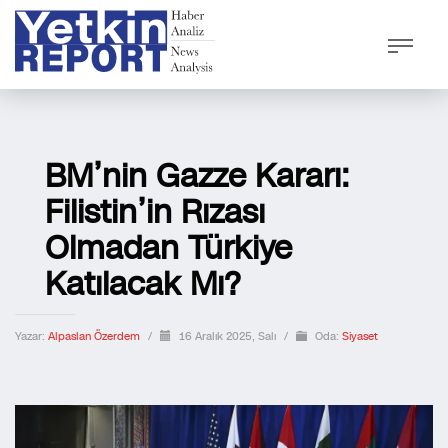
BM’nin Gazze Kararı:
Filistin’in Rızası
Olmadan Türkiye
Katılacak Mı?
Yazar:
Alpaslan Özerdem
/
16 Aralık 2025, Salı
/
Oda:
Siyaset