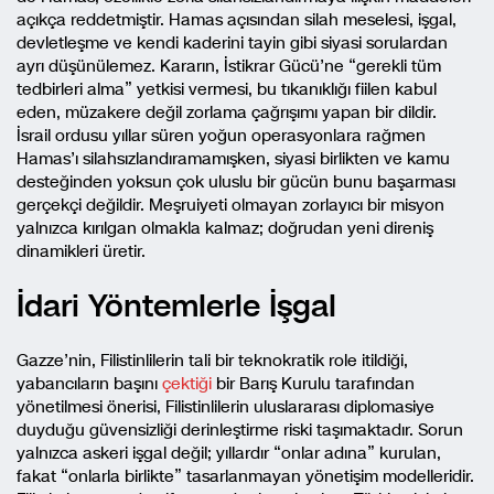
açıkça reddetmiştir. Hamas açısından silah meselesi, işgal,
devletleşme ve kendi kaderini tayin gibi siyasi sorulardan
ayrı düşünülemez. Kararın, İstikrar Gücü’ne “gerekli tüm
tedbirleri alma” yetkisi vermesi, bu tıkanıklığı fiilen kabul
eden, müzakere değil zorlama çağrışımı yapan bir dildir.
İsrail ordusu yıllar süren yoğun operasyonlara rağmen
Hamas’ı silahsızlandıramamışken, siyasi birlikten ve kamu
desteğinden yoksun çok uluslu bir gücün bunu başarması
gerçekçi değildir. Meşruiyeti olmayan zorlayıcı bir misyon
yalnızca kırılgan olmakla kalmaz; doğrudan yeni direniş
dinamikleri üretir.
İdari Yöntemlerle İşgal
Gazze’nin, Filistinlilerin tali bir teknokratik role itildiği,
yabancıların başını
çektiği
bir Barış Kurulu tarafından
yönetilmesi önerisi, Filistinlilerin uluslararası diplomasiye
duyduğu güvensizliği derinleştirme riski taşımaktadır. Sorun
yalnızca askeri işgal değil; yıllardır “onlar adına” kurulan,
fakat “onlarla birlikte” tasarlanmayan yönetişim modelleridir.