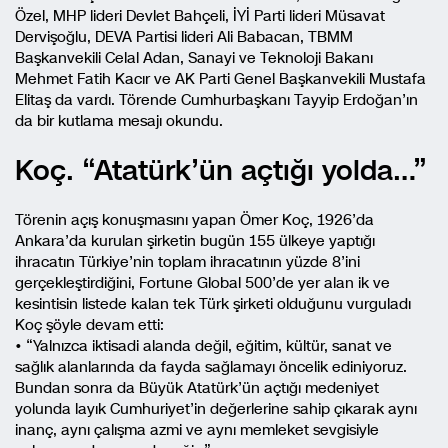
Özel, MHP lideri Devlet Bahçeli, İYİ Parti lideri Müsavat
Dervişoğlu, DEVA Partisi lideri Ali Babacan, TBMM
Başkanvekili Celal Adan, Sanayi ve Teknoloji Bakanı
Mehmet Fatih Kacır ve AK Parti Genel Başkanvekili Mustafa
Elitaş da vardı. Törende Cumhurbaşkanı Tayyip Erdoğan’ın
da bir kutlama mesajı okundu.
Koç. “Atatürk’ün açtığı yolda…”
Törenin açış konuşmasını yapan Ömer Koç, 1926’da
Ankara’da kurulan şirketin bugün 155 ülkeye yaptığı
ihracatın Türkiye’nin toplam ihracatının yüzde 8’ini
gerçekleştirdiğini, Fortune Global 500’de yer alan ik ve
kesintisin listede kalan tek Türk şirketi olduğunu vurguladı
Koç şöyle devam etti:
• “Yalnızca iktisadi alanda değil, eğitim, kültür, sanat ve
sağlık alanlarında da fayda sağlamayı öncelik ediniyoruz.
Bundan sonra da Büyük Atatürk’ün açtığı medeniyet
yolunda layık Cumhuriyet’in değerlerine sahip çıkarak aynı
inanç, aynı çalışma azmi ve aynı memleket sevgisiyle