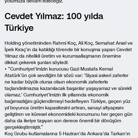
yolumuza devam edeceğiz.”
Cevdet Yılmaz: 100 yılda
Türkiye
Holding yönetiminden Rahmi Koç, Ali Koç, Semahat Arsel ve
İpek Kıraç’ın da katıldığı törende bir konuşma yapan Cevdet
Yılmaz da nitelikli üretim ve kurumsallaşmanın önemine
dikkat çekerek şunları söyledi:
• “Cumhuriyet’imizin kurucusu Gazi Mustafa Kemal
Atatürk’ün çok sevdiğim bir sözü var: ‘Siyasi askeri zaferler
ne kadar büyük olursa olsun ekonomik zaferlerle
taçlandırılmazsa kazanılacak başarılar yaşayamaz ve sürekli
olamaz.’ Cumhuriyet’imizin ilk yıllarında ekonomik
bağımsızlığını güçlendirmeyi hedefleyen Türkiye, geçen yüz
yıl boyunca üretim kapasitesini artıran, sanayi altyapısını
geliştiren ve küresel ekonomideki konumunu her geçen gün
daha da ileriye taşıyan son derece önemli bir dönüşüm
gerçekleştirmiştir.”
Koç Grubu kutlamalarına 5 Haziran’da Ankara’da Tarkan’ın