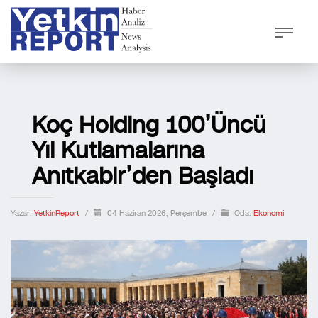
Koç Holding 100’üncü
Yıl Kutlamalarına
Anıtkabir’den Başladı
Yazar:
YetkinReport
/
04 Haziran 2026, Perşembe
/
Oda:
Ekonomi