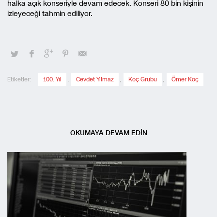
halka açık konseriyle devam edecek. Konseri 80 bin kişinin
izleyeceği tahmin ediliyor.
Etiketler:
100. Yıl
,
Cevdet Yılmaz
,
Koç Grubu
,
Ömer Koç
OKUMAYA DEVAM EDİN