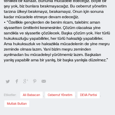
tehlikeli bir kanaat. Bununla mücadele edeceğiz. Böyle bir
şey yok, biz bunlara bırakmayacağız. Bu ceberrut yönetim
tarzına ülkeyi bırakmayız, bırakamayız. Onun için sonuna
kadar mücadele etmeye devam edeceğiz.
• “Özellikle gençlerden de benim ricam, talebim: aman
siyasetten ümitlerini kesmesinler. Çözüm olacaksa yine
sandıkla ve siyasetle çözülecek. Başka çözüm yok. Her türlü
hukuksuzluğu yapabilirler, her türlü haksızlığı yapabilirler.
Ama hukuksuzluk ve haksızlıkla mücadelenin de yine meşru
zeminde olması lazım. Yani bizim meşru zeminden
ayrılmadan bu mücadeleyi yürütmemiz lazım. Başkaları
yanlış yapabilir ama bir yanlış, bir başka yanlışla düzelmez.”
Etiketler:
Ali Babacan
,
Ceberrut Yönetim
,
DEVA Partisi
,
Mutlak Butlan