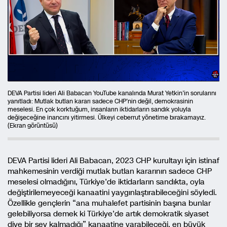
DEVA Partisi lideri Ali Babacan YouTube kanalında Murat Yetkin’in sorularını
yanıtladı: Mutlak butlan kararı sadece CHP’nin değil, demokrasinin
meselesi. En çok korktuğum, insanların iktidarların sandık yoluyla
değişeceğine inancını yitirmesi. Ülkeyi ceberrut yönetime bırakamayız.
(Ekran görüntüsü)
DEVA Partisi lideri Ali Babacan, 2023 CHP kurultayı için istinaf
mahkemesinin verdiği mutlak butlan kararının sadece CHP
meselesi olmadığını, Türkiye’de iktidarların sandıkta, oyla
değiştirilemeyeceği kanaatini yaygınlaştırabileceğini söyledi.
Özellikle gençlerin “ana muhalefet partisinin başına bunlar
gelebiliyorsa demek ki Türkiye’de artık demokratik siyaset
diye bir şey kalmadığı” kanaatine varabileceği, en büyük