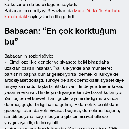
korkusunun da bu olduğunu söyledi.
Babacan bu endişeyi 3 Haziran’da
Murat Yetkin’in YouTube
kanalındaki
söyleşisinde dile getirdi.
Babacan: “En çok korktuğum
bu”
Babacan’ın sözleri şöyle:
• “Şimdi özellikle gençler ve siyasete belki biraz daha
uzaktan bakan insanlar, “Ya Türkiye’de ana muhalefet
partisinin başına bunlar gelebiliyorsa, demek ki Türkiye’de
artık siyaset zorlaştı. Türkiye’de artık demokratik siyaset diye
bir şey kalmadı. Başta bir iktidar var. Elinde yürütme erki var,
yasama erki var. Bir de şimdi yargı erkini de bizzat kullanıyor.
Yani üç temel kuvvet, hani güçler ayrımı dediğimiz aslında
dönmüş güçler birliği haline gelmiş. E demek ki bu iktidarın
gideceği falan da yok. Siyaset boşuna, demokrasi boşuna,
sandık boşuna, seçim boşuna gibi bir hissiyat ülkede
yaygınlaşabilir, derinleşebilir.
• “Benim en çok korktuğum bu. Yani mesele sadece CHP