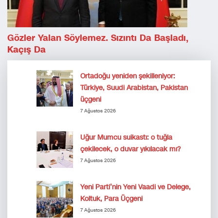
Gözler Yalan Söylemez. Sızıntı Da Başladı,
Kaçış Da
Ortadoğu yeniden şekilleniyor:
Türkiye, Suudi Arabistan, Pakistan
üçgeni
7 Ağustos 2026
Uğur Mumcu suikastı: o tuğla
çekilecek, o duvar yıkılacak mı?
7 Ağustos 2026
Yeni Parti’nin Yeni Vaadi ve Delege,
Koltuk, Para Üçgeni
7 Ağustos 2026