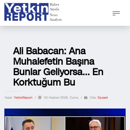
Ali Babacan: Ana
Muhalefetin Başına
Bunlar Geliyorsa… En
Korktuğum Bu
Yazar:
YetkinReport
/
05 Haziran 2026, Cuma
/
Oda:
Siyaset