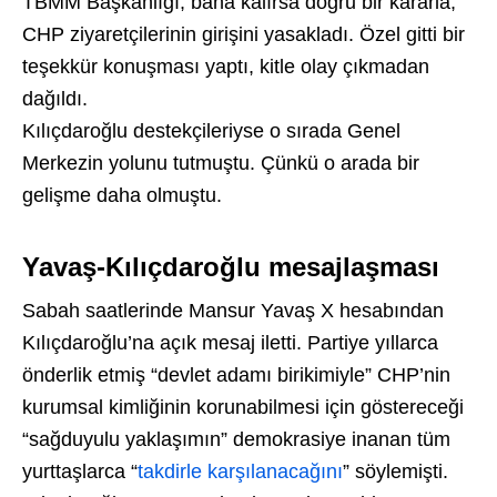
TBMM Başkanlığı, bana kalırsa doğru bir kararla,
CHP ziyaretçilerinin girişini yasakladı. Özel gitti bir
teşekkür konuşması yaptı, kitle olay çıkmadan
dağıldı.
Kılıçdaroğlu destekçileriyse o sırada Genel
Merkezin yolunu tutmuştu. Çünkü o arada bir
gelişme daha olmuştu.
Yavaş-Kılıçdaroğlu mesajlaşması
Sabah saatlerinde Mansur Yavaş X hesabından
Kılıçdaroğlu’na açık mesaj iletti. Partiye yıllarca
önderlik etmiş “devlet adamı birikimiyle” CHP’nin
kurumsal kimliğinin korunabilmesi için göstereceği
“sağduyulu yaklaşımın” demokrasiye inanan tüm
yurttaşlarca “
takdirle karşılanacağını
” söylemişti.