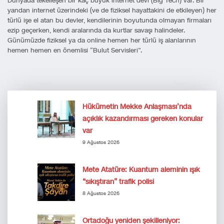
Dünyada tekelleşen bir kaç büyük internet devi (Big Tech) var. Bir
yandan internet üzerindeki (ve de fiziksel hayattakini de etkileyen) her
türlü işe el atan bu devler, kendilerinin boyutunda olmayan firmaları
ezip geçerken, kendi aralarında da kurtlar savaşı halindeler.
Günümüzde fiziksel ya da online hemen her türlü iş alanlarının
hemen hemen en önemlisi “Bulut Servisleri”.
Hükümetin Mekke Anlaşması’nda
açıklık kazandırması gereken konular
var
9 Ağustos 2026
Mete Atatüre: Kuantum aleminin ışık
“sıkıştıran” trafik polisi
8 Ağustos 2026
Ortadoğu yeniden şekilleniyor: