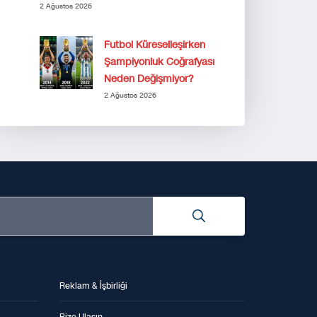
2 Ağustos 2026
Futbol Küreselleşirken
Şampiyonluk Coğrafyası
Neden Değişmiyor?
2 Ağustos 2026
Reklam & İşbirliği
Bize Ulaşın