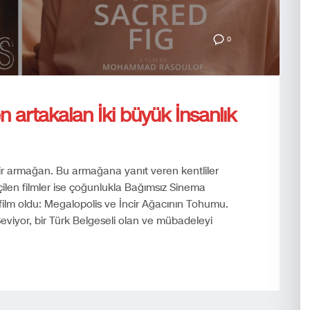
0
en artakalan İki büyük İnsanlık
 bir armağan. Bu armağana yanıt veren kentliler
çilen filmler ise çoğunlukla Bağımsız Sinema
film oldu: Megalopolis ve İncir Ağacının Tohumu.
Seviyor, bir Türk Belgeseli olan ve mübadeleyi