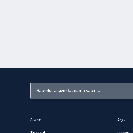
Haberler arşivinde arama yapın...
Siyaset
Arşiv
Ekonomi
English