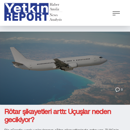
0
Rötar şikayetleri arttı: Uçuşlar neden
gecikiyor?