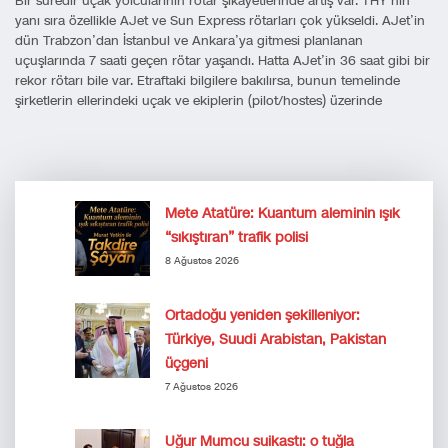
Bir süredir uçak yolcularının rötar şikayetlerinde artış var. THY‘nin
yanı sıra özellikle AJet ve Sun Express rötarları çok yükseldi. AJet’in
dün Trabzon’dan İstanbul ve Ankara’ya gitmesi planlanan
uçuşlarında 7 saati geçen rötar yaşandı. Hatta AJet’in 36 saat gibi bir
rekor rötarı bile var. Etraftaki bilgilere bakılırsa, bunun temelinde
şirketlerin ellerindeki uçak ve ekiplerin (pilot/hostes) üzerinde
Mete Atatüre: Kuantum aleminin ışık
“sıkıştıran” trafik polisi
8 Ağustos 2026
Ortadoğu yeniden şekilleniyor:
Türkiye, Suudi Arabistan, Pakistan
üçgeni
7 Ağustos 2026
Uğur Mumcu suikastı: o tuğla