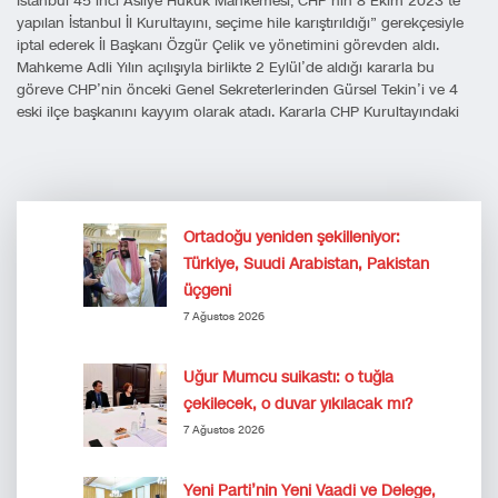
İstanbul 45’inci Asliye Hukuk Mahkemesi, CHP’nin 8 Ekim 2023’te
yapılan İstanbul İl Kurultayını, seçime hile karıştırıldığı” gerekçesiyle
iptal ederek İl Başkanı Özgür Çelik ve yönetimini görevden aldı.
Mahkeme Adli Yılın açılışıyla birlikte 2 Eylül’de aldığı kararla bu
göreve CHP’nin önceki Genel Sekreterlerinden Gürsel Tekin’i ve 4
eski ilçe başkanını kayyım olarak atadı. Kararla CHP Kurultayındaki
Ortadoğu yeniden şekilleniyor:
Türkiye, Suudi Arabistan, Pakistan
üçgeni
7 Ağustos 2026
Uğur Mumcu suikastı: o tuğla
çekilecek, o duvar yıkılacak mı?
7 Ağustos 2026
Yeni Parti’nin Yeni Vaadi ve Delege,