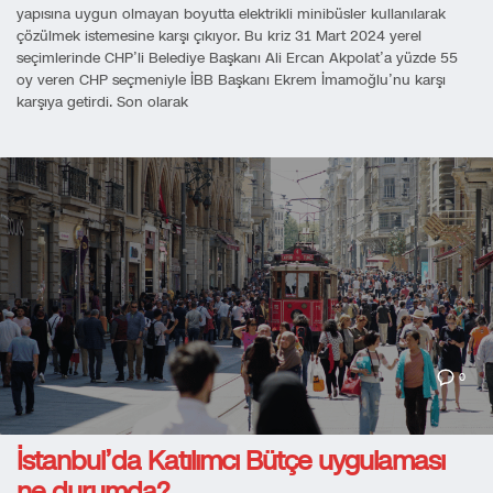
yapısına uygun olmayan boyutta elektrikli minibüsler kullanılarak
çözülmek istemesine karşı çıkıyor. Bu kriz 31 Mart 2024 yerel
seçimlerinde CHP’li Belediye Başkanı Ali Ercan Akpolat’a yüzde 55
oy veren CHP seçmeniyle İBB Başkanı Ekrem İmamoğlu’nu karşı
karşıya getirdi. Son olarak
0
İstanbul’da Katılımcı Bütçe uygulaması
ne durumda?