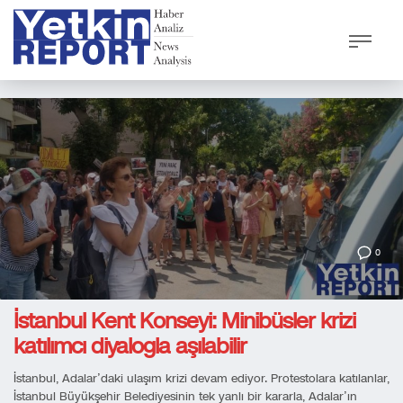
0
İstanbul Kent Konseyi: Minibüsler krizi
katılımcı diyalogla aşılabilir
İstanbul, Adalar’daki ulaşım krizi devam ediyor. Protestolara katılanlar,
İstanbul Büyükşehir Belediyesinin tek yanlı bir kararla, Adalar’ın