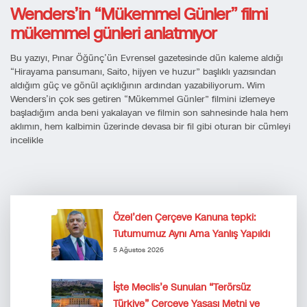
Wenders’in “Mükemmel Günler” filmi
mükemmel günleri anlatmıyor
Bu yazıyı, Pınar Öğünç’ün Evrensel gazetesinde dün kaleme aldığı
“Hirayama pansumanı, Saito, hijyen ve huzur” başlıklı yazısından
aldığım güç ve gönül açıklığının ardından yazabiliyorum. Wim
Wenders’in çok ses getiren “Mükemmel Günler” filmini izlemeye
başladığım anda beni yakalayan ve filmin son sahnesinde hala hem
aklımın, hem kalbimin üzerinde devasa bir fil gibi oturan bir cümleyi
incelikle
Özel’den Çerçeve Kanuna tepki:
Tutumumuz Aynı Ama Yanlış Yapıldı
5 Ağustos 2026
İşte Meclis’e Sunulan “Terörsüz
Türkiye” Çerçeve Yasası Metni ve