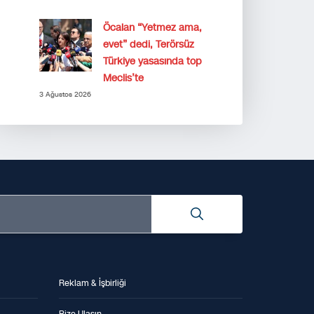
Öcalan “Yetmez ama,
evet” dedi, Terörsüz
Türkiye yasasında top
Meclis’te
3 Ağustos 2026
Reklam & İşbirliği
Bize Ulaşın