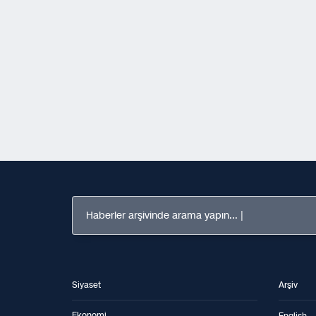
Haberler arşivinde arama yapın...
Siyaset
Arşiv
Ekonomi
English