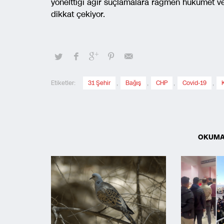
yönelttiği ağır suçlamalara rağmen hükümet ve 
dikkat çekiyor.
Etiketler:
31 Şehir
,
Bağış
,
CHP
,
Covid-19
,
OKUMA