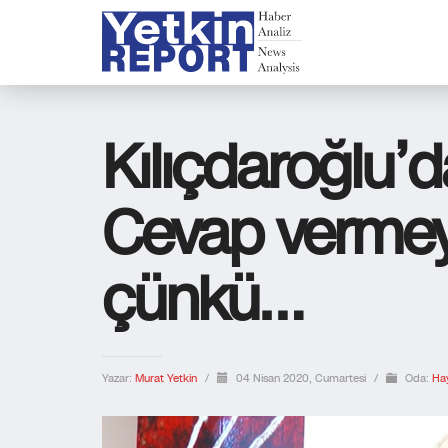
Kılıçdaroğlu’
Cevap verme
çünkü…
Yazar:
Murat Yetkin
/
04 Nisan 2020, Cumartesi
/
Oda:
Ha