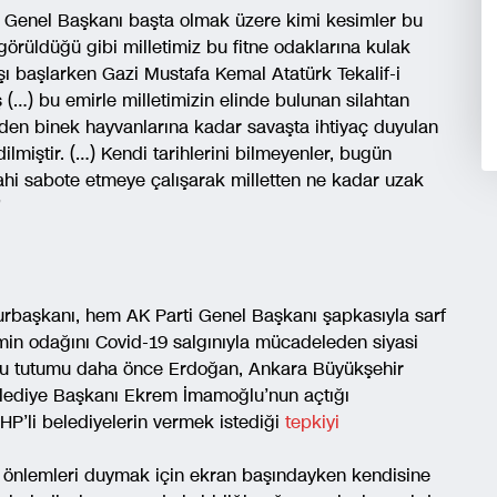
P Genel Başkanı başta olmak üzere kimi kesimler bu
görüldüğü gibi milletimiz bu fitne odaklarına kulak
ı başlarken Gazi Mustafa Kemal Atatürk Tekalif-i
 (…) bu emirle milletimizin elinde bulunan silahtan
den binek hayvanlarına kadar savaşta ihtiyaç duyulan
lmiştir. (…) Kendi tarihlerini bilmeyenler, bugün
hi sabote etmeye çalışarak milletten ne kadar uzak
”
urbaşkanı, hem AK Parti Genel Başkanı şapkasıyla sarf
min odağını Covid-19 salgınıyla mücadeleden siyasi
 Bu tutumu daha önce Erdoğan, Ankara Büyükşehir
elediye Başkanı Ekrem İmamoğlu’nun açtığı
’li belediyelerin vermek istediği
tepkiyi
i önlemleri duymak için ekran başındayken kendisine