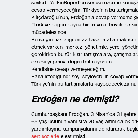
söyledi. YetkinReport’un sorusu üzerine konuşan
cevap vermeyeceğim. Türkiye’nin bu tartışmal
Kılıçdaroğlu’nun, Erdoğan’a cevap vermeme ger
“Türkiye bugün büyük bir travma, büyük bir salg
mücadelesinde.
Bu salgın hastalığı en az hasarla atlatmak için
etmek varken, merkezi yönetimle, yerel yönetiml
gerekirken bu tür kısır tartışmalara, çatışmal
öznesi yapmayı doğru bulmuyorum.
Kendisine cevap vermeyeceğim.
Bana istediği her şeyi söyleyebilir, cevap ver
Türkiye’nin bu tartışmalarla kaybedecek zaman
Erdoğan ne demişti?
Cumhurbaşkanı Erdoğan, 3 Nisan’da 31 şehre gi
65 yaş üstünün yanı sıra 20 yaş altını da ekler
yardımlaşma kampanyalarını dondurarak başlat
sert sözlerle
eleştirmişti.