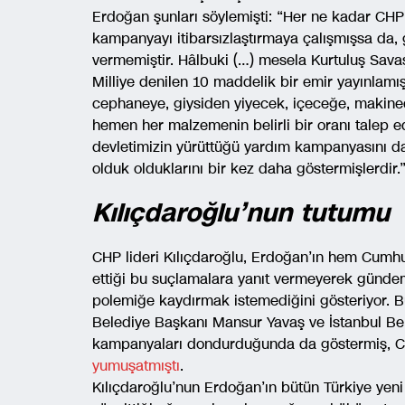
Erdoğan şunları söylemişti: “Her ne kadar CH
kampanyayı itibarsızlaştırmaya çalışmışsa da, 
vermemiştir. Hâlbuki (…) mesela Kurtuluş Savaş
Milliye denilen 10 maddelik bir emir yayınlamış
cephaneye, giysiden yiyecek, içeceğe, makine
hemen her malzemenin belirli bir oranı talep edi
devletimizin yürüttüğü yardım kampanyasını da
olduk olduklarını bir kez daha göstermişlerdir.
Kılıçdaroğlu’nun tutumu
CHP lideri Kılıçdaroğlu, Erdoğan’ın hem Cumh
ettiği bu suçlamalara yanıt vermeyerek günde
polemiğe kaydırmak istemediğini gösteriyor.
Belediye Başkanı Mansur Yavaş ve İstanbul B
kampanyaları dondurduğunda da göstermiş, CHP
yumuşatmıştı
.
Kılıçdaroğlu’nun Erdoğan’ın bütün Türkiye yen