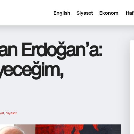
English
Siyaset
Ekonomi
Haf
dan Erdoğan’a:
yeceğim,
yat
,
Siyaset