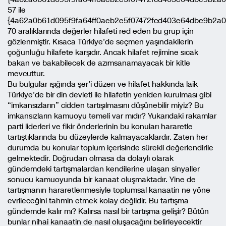
57 ile
{4a62a0b61d095f9fa64ff0aeb2e5f07472fcd403e64dbe9b2a0
70 aralıklarında değerler hilafeti red eden bu grup için
gözlenmiştir. Kısaca Türkiye’de seçmen yaşındakilerin
çoğunluğu hilafete karşıdır. Ancak hilafet rejimine sıcak
bakan ve bakabilecek de azımsanamayacak bir kitle
mevcuttur.
Bu bulgular ışığında şer’i düzen ve hilafet hakkında laik
Türkiye’de bir din devleti ile hilafetin yeniden kurulması gibi
“imkansızların” cidden tartışılmasını düşünebilir miyiz? Bu
imkansızların kamuoyu temeli var mıdır? Yukarıdaki rakamlar
parti liderleri ve fikir önderlerinin bu konuları hararetle
tartıştıklarında bu düzeylerde kalmayacaklardır. Zaten her
durumda bu konular toplum içerisinde sürekli değerlendirile
gelmektedir. Doğrudan olmasa da dolaylı olarak
gündemdeki tartışmalardan kendilerine ulaşan sinyaller
sonucu kamuoyunda bir kanaat oluşmaktadır. Yine de
tartışmanın hararetlenmesiyle toplumsal kanaatin ne yöne
evrileceğini tahmin etmek kolay değildir. Bu tartışma
gündemde kalır mı? Kalırsa nasıl bir tartışma gelişir? Bütün
bunlar nihai kanaatin de nasıl oluşacağını belirleyecektir