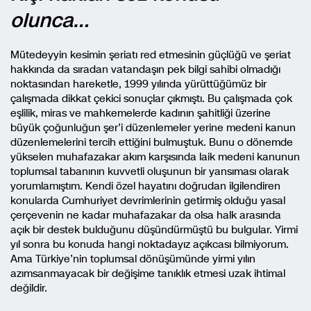
olunca…
Mütedeyyin kesimin şeriatı red etmesinin güçlüğü ve şeriat
hakkında da sıradan vatandaşın pek bilgi sahibi olmadığı
noktasından hareketle, 1999 yılında yürüttüğümüz bir
çalışmada dikkat çekici sonuçlar çıkmıştı. Bu çalışmada çok
eşlilik, miras ve mahkemelerde kadının şahitliği üzerine
büyük çoğunluğun şer’i düzenlemeler yerine medeni kanun
düzenlemelerini tercih ettiğini bulmuştuk. Bunu o dönemde
yükselen muhafazakar akım karşısında laik medeni kanunun
toplumsal tabanının kuvvetli oluşunun bir yansıması olarak
yorumlamıştım. Kendi özel hayatını doğrudan ilgilendiren
konularda Cumhuriyet devrimlerinin getirmiş olduğu yasal
çerçevenin ne kadar muhafazakar da olsa halk arasında
açık bir destek bulduğunu düşündürmüştü bu bulgular. Yirmi
yıl sonra bu konuda hangi noktadayız açıkcası bilmiyorum.
Ama Türkiye’nin toplumsal dönüşümünde yirmi yılın
azımsanmayacak bir değişime tanıklık etmesi uzak ihtimal
değildir.