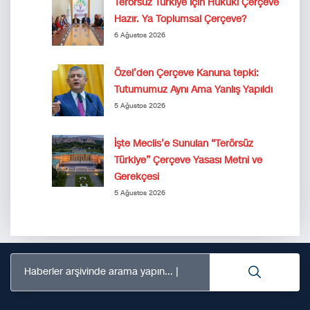
Terörsüz Türkiye İçin Hukuki Çerçeve
Hazır. Ya Toplumsal Çerçeve?
6 Ağustos 2026
Özel’den Çerçeve Kanuna tepki:
Tutumumuz Aynı Ama Yanlış Yapıldı
5 Ağustos 2026
İşte Meclis’e Sunulan “Terörsüz
Türkiye” Çerçeve Yasası Metni ve
Gerekçesi
5 Ağustos 2026
Haberler arşivinde arama yapın...