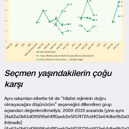
Seçmen yaşındakilerin çoğu
karşı
Aynı rakamları elbette bir de “hilafet rejiminin doğru
olmayacağını düşünürüm” seçeneğini dillendiren grup
açısından değerlendirmeliyiz. 2009-2019 arasında (yine aynı
{4a62a0b61d095f9fa64ff0aeb2e5f07472fcd403e64dbe9b2a
ihtimalle)
{4a62a0b61d095f9fa64ff0aeb2e5f07472fcd403e64dbe9b2a0