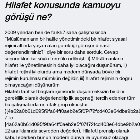
Hilafet konusunda kamuoyu
görüşü ne?
2009 yılından beri de farklı 7 saha çalışmasında
“Müslümanların bir halife yönetimindeki bir hilafet siyasal
rejimi altında yaşamaları gerektiği görüşünü nasıl
değerlendirirsiniz?” diye bir soru daha sorduk. Cevap
seçenekleri ise şöyle formüle edilmişti: i) Müslümanların
hilafet ile yönetilmesinin daha iyi olacağını düşünürüm, ii)
hilafet rejimi iyi olurdu ama modern dünyada böyle bir
rejimin kurulması mümkün değildir, iii) hilafet rejiminin doğru
olmayacağını düşünürüm.
Hilafeti tarihsel bağlam içerisinde düşünmeksizin bir dini
gereklilik olarak değerlendirip ilk seçeneği tercih edenler tüm
bu çalışmalarda en ufak grup olmuştur
({4a62a0b61d095f9fa64ff0aeb2e5f07472fcd403e64dbe9b2a
7 ile
{4a62a0b61d095f9fa64ff0aeb2e5f07472fcd403e64dbe9b2a0
12 aralıklarında seyreden değerler). Hilafeti prensip olarak
kabul ederken bunun modern dünya ile uyumsuz olacağı