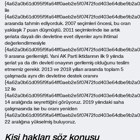
{4a62a0b61d095f9fa64ff0aeb2e5f07472fcd403e64dbe9b2a0
ile
{4a62a0b61d095f9fa64ff0aeb2e5f07472fcd403e64dbe9b2a
arasında tahmin ediyorduk. 2007 seçimleri öncesi, bu oran
yaklaşık 7 puan düşmüştü. 2011 seçimlerinde ise artık
şeriata dayalı din devletine evet diyenler aynı ihtimal
değerlendirmesiyle
{4a62a0b61d095f9fa64ff0aeb2e5f07472fcd403e64dbe9b2a0
9 arasına gerilemişti. Yani AK Parti iktidarının ilk 9 yılında
şeriat ya da din devleti onayının gerilemiş olduğunu teslim
etmemiz gerekir. 2013 ve 2018 yılları arasında toplam 5
çalışmada aynı din devletine destek oranını
{4a62a0b61d095f9fa64ff0aeb2e5f07472fcd403e64dbe9b2a0
12 ile
{4a62a0b61d095f9fa64ff0aeb2e5f07472fcd403e64dbe9b2a0
14 aralığında seyrettiğini görüyoruz. 2019 yılındaki saha
çalışmasında ise bu oranı yeniden
{4a62a0b61d095f9fa64ff0aeb2e5f07472fcd403e64dbe9b2a0
22 aralığına yükselmiş buluyoruz.
Kişi hakları söz konusu