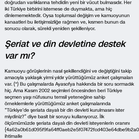
doğrudan varlıklarına tehdidin yeni bir vücut bulmasıdır. Her
iki Türkiye birbirini istemese de duymakta, ama hiç
dinlememektedir. Oysa toplumsal değişim ve kamuoyunun
kanaatleri bu iletişimsizliğe rağmen ve, kısmen bunun da
sonucu olarak, sürekli yeniden şekilleniyor.
Şeriat ve din devletine destek
var mı?
Kamuoyu görüşlerinin nasıl şekillendiğini ve değiştiğini takip
amacıyla yaklaşık yirmi yıldır yürüttüğümüz anket çalışmaları
var. (*) Bu çalışmalarda Ayasofya hakkında bir soru sormadık
hiç. Ama Kasım 2002 seçimleri öncesinden beri Türkiye
seçmen yaşı nüfusunu temsil yeteneğine sahip
örneklemlerle yürüttüğümüz anket çalışmalarında
“Türkiye’de şeriata dayalı bir din devleti kurulmasını ister
miydiniz?” diye basit bir soruyu kullanıyoruz. İlk
ölçümümüzde şeriata dayalı din devleti isteyenlerin oranını
{4a62a0b61d095f9fa64ff0aeb2e5f07472fcd403e64dbe9b2a
ihtimalle