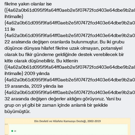
fikrine yakın olanlar ise
({4a62a0b61d095f9fa64ff0aeb2e5f07472fcd403e64dbe9b2a
ihtimalle)
{4a62a0b61d095f9fa64ff0aeb2e5f07472fcd403e64dbe9b2a0
11 ile
{4a62a0b61d095f9fa64ff0aeb2e5f07472fcd403e64dbe9b2a0
22 aralısında değişen oranlarda bulunmuştur. Bu iki grubu
düşünce dünyası hilafet fikrine uzak olmayan, potansiyel
olarak bu fikir gündeme geldiğinde destek verebilecek bir
kitle olarak düşünebiliriz. Bu kitlenin
({4a62a0b61d095f9fa64ff0aeb2e5f07472fcd403e64dbe9b2a
ihtimalle) 2009 yılında
{4a62a0b61d095f9fa64ff0aeb2e5f07472fcd403e64dbe9b2a0
19 arasında, 2019 yılında ise
{4a62a0b61d095f9fa64ff0aeb2e5f07472fcd403e64dbe9b2a0
32 arasında değişen değerler aldığını görüyoruz. Yani bu
grup on yıl gibi bir zaman içinde anlamlı bir şekilde
büyümüştür.