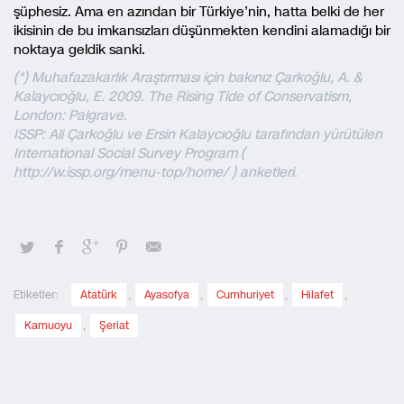
şüphesiz. Ama en azından bir Türkiye’nin, hatta belki de her
ikisinin de bu imkansızları düşünmekten kendini alamadığı bir
noktaya geldik sanki.
(*) Muhafazakarlık Araştırması için bakınız Çarkoğlu, A. &
Kalaycıoğlu, E. 2009. The Rising Tide of Conservatism,
London: Palgrave.
ISSP: Ali Çarkoğlu ve Ersin Kalaycıoğlu tarafından yürütülen
International Social Survey Program (
http://w.issp.org/menu-top/home/ ) anketleri.
Etiketler:
Atatürk
,
Ayasofya
,
Cumhuriyet
,
Hilafet
,
Kamuoyu
,
Şeriat