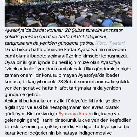
Ayasofya’da ibadet konusu, 28 Şubat sürecini anımsatır
şekilde yeniden şeriat ve hatta hilafet taleplerini,
tartışmalarını da yeniden gündeme getirdi.
(Foto: Twitter)
Daha birkaç hafta öncesine kadar Ayasofya’nın müzeden
cami olarak ibadete açılması üzerine kimseler konuşmazdı.
Oysa bir iki gün içinde bu nesil için müze olan Ayasofya
“zincirler kırılıp” yeniden cami olacak. Ülke gündeminin hiçbir
zaman önemli bir konusu olmayan Ayasofya’da ibadet
konusu, birkaç yıl önceki 28 Şubat sürecini anımsatır şekilde
yeniden şeriat ve hatta hilafet tartışmalarını da yeniden
gündeme getirdi.
Açıktır ki bu konular en az iki Türkiye’de iki farklı şekilde
algılanıyor ve eski bir hesaplaşmanın son evresi olarak
görülüyor. Bir Türkiye için
Ayasofya kararı
din, inanç ve
geleneğin gereği, tarihi bir sorumluluk ve yeniden keşfedilen
bir eski özlemin gerçekleşmesidir. Bir diğer Türkiye içinse bu
karar kendi değerlerinin bir hataya indirgenmesi ve