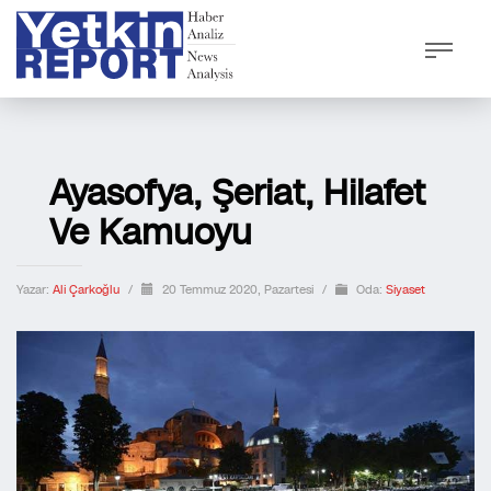
Ayasofya, Şeriat, Hilafet
Ve Kamuoyu
Yazar:
Ali Çarkoğlu
/
20 Temmuz 2020, Pazartesi
/
Oda:
Siyaset