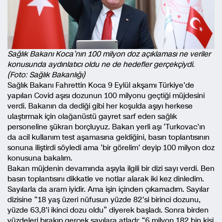
Sağlık Bakanı Koca’nın 100 milyon doz açıklaması ne veriler
konusunda aydınlatıcı oldu ne de hedefler gerçekçiydi.
(Foto: Sağlık Bakanlığı)
Sağlık Bakanı Fahrettin Koca 9 Eylül akşamı Türkiye’de
yapılan Covid aşısı dozunun 100 milyonu geçtiği müjdesini
verdi. Bakanın da dediği gibi her koşulda aşıyı herkese
ulaştırmak için olağanüstü gayret sarf eden sağlık
personeline şükran borçluyuz. Bakan yerli aşı ‘Turkovac’ın
da acil kullanım test aşamasına geldiğini, basın toplantısının
sonuna iliştirdi söyledi ama ‘bir görelim’ deyip 100 milyon doz
konusuna bakalım.
Bakan müjdenin devamında aşıyla ilgili bir dizi sayı verdi. Ben
basın toplantısını dikkatle ve notlar alarak iki kez dinledim.
Sayılarla da aram iyidir. Ama işin içinden çıkamadım. Sayılar
dizisine “18 yaş üzeri nüfusun yüzde 82’si birinci dozunu,
yüzde 63,8’i ikinci dozu oldu” diyerek başladı. Sonra birden
yüzdeleri bırakıp gerçek sayılara atladı: “6 milyon 182 bin kişi