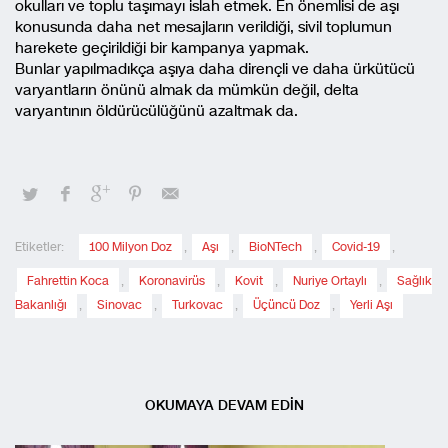
okulları ve toplu taşımayı islah etmek. En önemlisi de aşı
konusunda daha net mesajların verildiği, sivil toplumun
harekete geçirildiği bir kampanya yapmak.
Bunlar yapılmadıkça aşıya daha dirençli ve daha ürkütücü
varyantların önünü almak da mümkün değil, delta
varyantının öldürücülüğünü azaltmak da.
Etiketler:
100 Milyon Doz
,
Aşı
,
BioNTech
,
Covid-19
,
Fahrettin Koca
,
Koronavirüs
,
Kovit
,
Nuriye Ortaylı
,
Sağlık
Bakanlığı
,
Sinovac
,
Turkovac
,
Üçüncü Doz
,
Yerli Aşı
OKUMAYA DEVAM EDİN