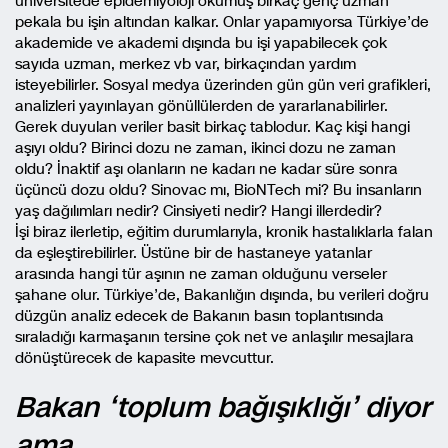
üniversitede epidemiyoloji okumuş birkaç genç uzman
pekala bu işin altından kalkar. Onlar yapamıyorsa Türkiye’de
akademide ve akademi dışında bu işi yapabilecek çok
sayıda uzman, merkez vb var, birkaçından yardım
isteyebilirler. Sosyal medya üzerinden gün gün veri grafikleri,
analizleri yayınlayan gönüllülerden de yararlanabilirler.
Gerek duyulan veriler basit birkaç tablodur. Kaç kişi hangi
aşıyı oldu? Birinci dozu ne zaman, ikinci dozu ne zaman
oldu? İnaktif aşı olanların ne kadarı ne kadar süre sonra
üçüncü dozu oldu? Sinovac mı, BioNTech mi? Bu insanların
yaş dağılımları nedir? Cinsiyeti nedir? Hangi illerdedir?
İşi biraz ilerletip, eğitim durumlarıyla, kronik hastalıklarla falan
da eşleştirebilirler. Üstüne bir de hastaneye yatanlar
arasında hangi tür aşının ne zaman olduğunu verseler
şahane olur. Türkiye’de, Bakanlığın dışında, bu verileri doğru
düzgün analiz edecek de Bakanın basın toplantısında
sıraladığı karmaşanın tersine çok net ve anlaşılır mesajlara
dönüştürecek de kapasite mevcuttur.
Bakan ‘toplum bağışıklığı’ diyor
ama…