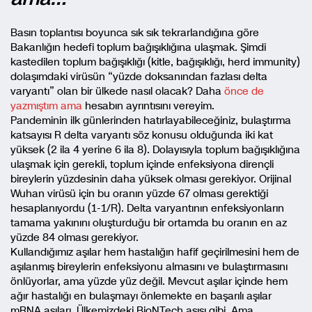
Basın toplantısı boyunca sık sık tekrarlandığına göre
Bakanlığın hedefi toplum bağışıklığına ulaşmak. Şimdi
kastedilen toplum bağışıklığı (kitle, bağışıklığı, herd immunity)
dolaşımdaki virüsün “yüzde doksanından fazlası delta
varyantı” olan bir ülkede nasıl olacak? Daha
önce de
yazmıştım ama
hesabın ayrıntısını vereyim.
Pandeminin ilk günlerinden hatırlayabileceğiniz, bulaştırma
katsayısı R delta varyantı söz konusu olduğunda iki kat
yüksek (2 ila 4 yerine 6 ila 8). Dolayısıyla toplum bağışıklığına
ulaşmak için gerekli, toplum içinde enfeksiyona dirençli
bireylerin yüzdesinin daha yüksek olması gerekiyor. Orijinal
Wuhan virüsü için bu oranın yüzde 67 olması gerektiği
hesaplanıyordu (1-1/R). Delta varyantının enfeksiyonların
tamama yakınını oluşturduğu bir ortamda bu oranın en az
yüzde 84 olması gerekiyor.
Kullandığımız aşılar hem hastalığın hafif geçirilmesini hem de
aşılanmış bireylerin enfeksiyonu almasını ve bulaştırmasını
önlüyorlar, ama yüzde yüz değil. Mevcut aşılar içinde hem
ağır hastalığı en bulaşmayı önlemekte en başarılı aşılar
mRNA aşıları. Ülkemizdeki BioNTech aşısı gibi. Ama