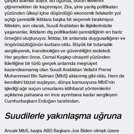
çarpıcı adımlar atıyor. Bu uğurda, bütün ilkelerini
çiğnemekten de kaçınmıyor. Zira, yine yanlış politikaları
yüzünden ülkeyi içine düşürdüğü ekonomik felaketin yol
açtığı çaresizlik iktidara başka bir seçenek bırakmıyor.
Nitekim, son olarak, Suudi Arabistan ile ilişkilerimizde
yaşananlar, iktidarın dış politikadaki çaresizliğinin en bariz
örneğini oluşturuyor. İktidar, bir anlamda duygusallığının ve
öngörüsüzlüğünün kurbanı oldu. Büyük bir tutarsızlık
sergileyerek, inandırıcılığını ve güvenirliğini zedeledi.
Her şeyden önce, Cemal Kaşıkçı cinayeti yüzünden
liderliğine bir türlü gerçek anlamda meşruiyet
kazandıramamış olan Suudi Arabistan Veliaht Prensi
Muhammed Bin Salman (MbS) aklanmış gibi oldu. Hem de
kendisini bizzat suçlayan, dünya kamuoyuna MbS’nin
işlediği ağır suçun unsurlarını istihbarat yöntemlerini
açıklama pahasına en ince ayrıntısına kadar sergileyen
Cumhurbaşkanı Erdoğan tarafından.
Suudilerle yakınlaşma uğruna
Ancak MbS, başta ABD Başkanı Joe Biden olmak üzere