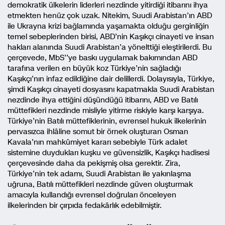
demokratik ülkelerin liderleri nezdinde yitirdiği itibarını ihya
etmekten henüz çok uzak. Nitekim, Suudi Arabistan’ın ABD
ile Ukrayna krizi bağlamında yaşamakta olduğu gerginliğin
temel sebeplerinden birisi, ABD’nin Kaşıkçı cinayeti ve insan
hakları alanında Suudi Arabistan’a yönelttiği eleştirilerdi. Bu
çerçevede, MbS’’ye baskı uygulamak bakımından ABD
tarafına verilen en büyük koz Türkiye’nin sağladığı
Kaşıkçı’nın infaz edildiğine dair delillerdi. Dolayısıyla, Türkiye,
şimdi Kaşıkçı cinayeti dosyasını kapatmakla Suudi Arabistan
nezdinde ihya ettiğini düşündüğü itibarını, ABD ve Batılı
müttefikleri nezdinde misliyle yitirme riskiyle karşı karşıya.
Türkiye’nin Batılı müttefiklerinin, evrensel hukuk ilkelerinin
pervasızca ihlâline somut bir örnek oluşturan Osman
Kavala’nın mahkûmiyet kararı sebebiyle Türk adalet
sistemine duydukları kuşku ve güvensizlik, Kaşıkçı hadisesi
çerçevesinde daha da pekişmiş olsa gerektir. Zira,
Türkiye’nin tek adamı, Suudi Arabistan ile yakınlaşma
uğruna, Batılı müttefikleri nezdinde güven oluşturmak
amacıyla kullandığı evrensel doğruları önceleyen
ilkelerinden bir çırpıda fedakârlık edebilmiştir.