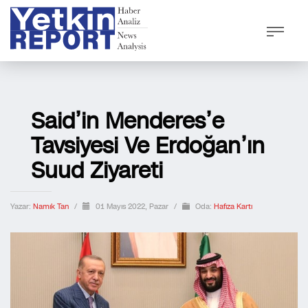
Said’in Menderes’e
Tavsiyesi Ve Erdoğan’ın
Suud Ziyareti
Yazar:
Namık Tan
/
01 Mayıs 2022, Pazar
/
Oda:
Hafıza Kartı