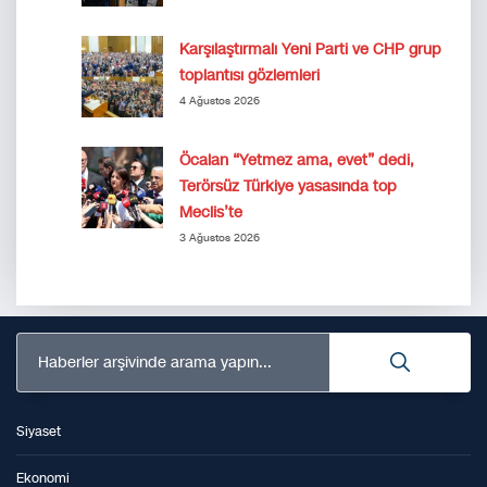
Karşılaştırmalı Yeni Parti ve CHP grup
toplantısı gözlemleri
4 Ağustos 2026
Öcalan “Yetmez ama, evet” dedi,
Terörsüz Türkiye yasasında top
Meclis’te
3 Ağustos 2026
Haberler arşivinde arama yapın...
Siyaset
Ekonomi