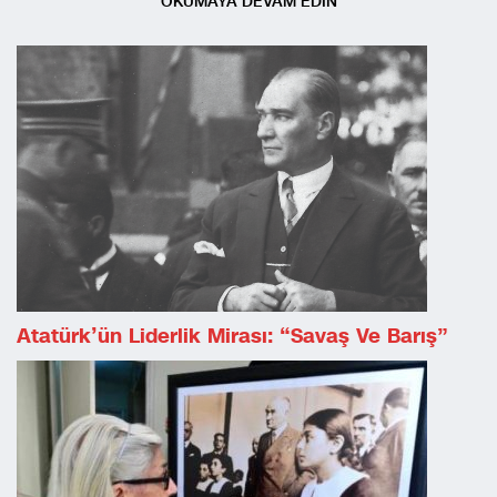
OKUMAYA DEVAM EDİN
Atatürk’ün Liderlik Mirası: “Savaş Ve Barış”