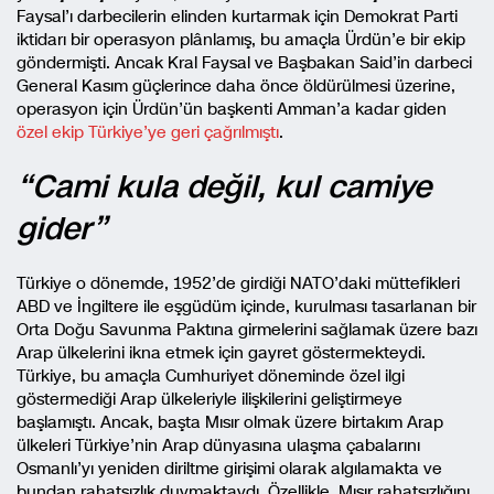
Faysal’ı darbecilerin elinden kurtarmak için Demokrat Parti
iktidarı bir operasyon plânlamış, bu amaçla Ürdün’e bir ekip
göndermişti. Ancak Kral Faysal ve Başbakan Said’in darbeci
General Kasım güçlerince daha önce öldürülmesi üzerine,
operasyon için Ürdün’ün başkenti Amman’a kadar giden
özel ekip Türkiye’ye geri çağrılmıştı
.
“Cami kula değil, kul camiye
gider”
Türkiye o dönemde, 1952’de girdiği NATO’daki müttefikleri
ABD ve İngiltere ile eşgüdüm içinde, kurulması tasarlanan bir
Orta Doğu Savunma Paktına girmelerini sağlamak üzere bazı
Arap ülkelerini ikna etmek için gayret göstermekteydi.
Türkiye, bu amaçla Cumhuriyet döneminde özel ilgi
göstermediği Arap ülkeleriyle ilişkilerini geliştirmeye
başlamıştı. Ancak, başta Mısır olmak üzere birtakım Arap
ülkeleri Türkiye’nin Arap dünyasına ulaşma çabalarını
Osmanlı’yı yeniden diriltme girişimi olarak algılamakta ve
bundan rahatsızlık duymaktaydı. Özellikle, Mısır rahatsızlığını,