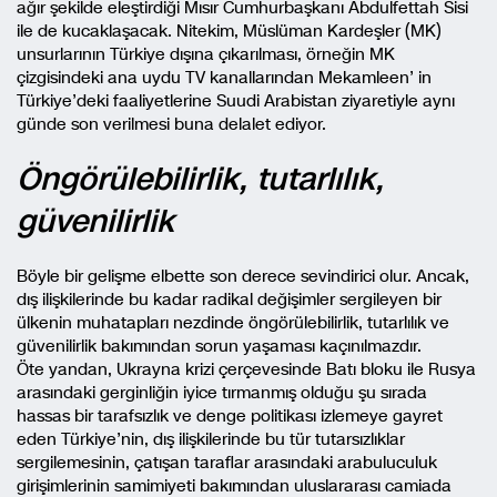
ağır şekilde eleştirdiği Mısır Cumhurbaşkanı Abdulfettah Sisi
ile de kucaklaşacak. Nitekim, Müslüman Kardeşler (MK)
unsurlarının Türkiye dışına çıkarılması, örneğin MK
çizgisindeki ana uydu TV kanallarından Mekamleen’ in
Türkiye’deki faaliyetlerine Suudi Arabistan ziyaretiyle aynı
günde son verilmesi buna delalet ediyor.
Öngörülebilirlik, tutarlılık,
güvenilirlik
Böyle bir gelişme elbette son derece sevindirici olur. Ancak,
dış ilişkilerinde bu kadar radikal değişimler sergileyen bir
ülkenin muhatapları nezdinde öngörülebilirlik, tutarlılık ve
güvenilirlik bakımından sorun yaşaması kaçınılmazdır.
Öte yandan, Ukrayna krizi çerçevesinde Batı bloku ile Rusya
arasındaki gerginliğin iyice tırmanmış olduğu şu sırada
hassas bir tarafsızlık ve denge politikası izlemeye gayret
eden Türkiye’nin, dış ilişkilerinde bu tür tutarsızlıklar
sergilemesinin, çatışan taraflar arasındaki arabuluculuk
girişimlerinin samimiyeti bakımından uluslararası camiada