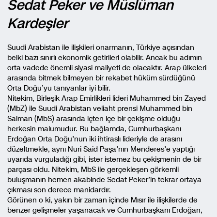
Sedat Peker ve Müslüman
Kardeşler
Suudi Arabistan ile ilişkileri onarmanın, Türkiye açısından
belki bazı sınırlı ekonomik getirileri olabilir. Ancak bu adımın
orta vadede önemli siyasi maliyeti de olacaktır. Arap ülkeleri
arasında bitmek bilmeyen bir rekabet hüküm sürdüğünü
Orta Doğu’yu tanıyanlar iyi bilir.
Nitekim, Birleşik Arap Emirlikleri lideri Muhammed bin Zayed
(MbZ) ile Suudi Arabistan veliaht prensi Muhammed bin
Salman (MbS) arasında içten içe bir çekişme olduğu
herkesin malumudur. Bu bağlamda, Cumhurbaşkanı
Erdoğan Orta Doğu’nun iki ihtiraslı lideriyle de arasını
düzeltmekle, aynı Nuri Said Paşa’nın Menderes’e yaptığı
uyarıda vurguladığı gibi, ister istemez bu çekişmenin de bir
parçası oldu. Nitekim, MbS ile gerçekleşen görkemli
buluşmanın hemen akabinde Sedat Peker’in tekrar ortaya
çıkması son derece manidardır.
Görünen o ki, yakın bir zaman içinde Mısır ile ilişkilerde de
benzer gelişmeler yaşanacak ve Cumhurbaşkanı Erdoğan,