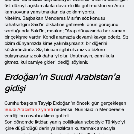
üst düzeyli açıklamalarla devamlı dile getirmekten ve Arap
kamuoyuna yansıtmaktan da çekinmiyordu.
Nitekim, Başbakan Menderes Mısır’ın söz konusu
rahatsızlığını Said’in dikkatine getirerek, onun görüşünü
sorduğunda Said’in, mealen; “Arap dünyasında her zaman
bir çekişme vardır. Kendi aramızda devamlı kavga ederiz. Siz
bizim dünyamızda kime yakınlaşırsanız, bir diğerini
küstürürsünüz. Siz, bir cami gibi olsanız ve bizlere
bulaşmasanız çok daha iyi olur. Unutmayın, cami kula
gitmez, kul camiye gider” dediği söylenir.
Erdoğan’ın Suudi Arabistan’a
gidişi
Cumhurbaşkanı Tayyip Erdoğan’ın önceki gün gerçekleşen
Suudi Arabistan ziyareti
nedense, Nuri Said’in Menderes’e
verdiği bu cevabı aklıma getirdi.
Son dönemde iktidar, yanlış politikaları sebebiyle Türkiye’yi
içine düşürdüğü derin yalnızlıktan kurtarmak amacıyla