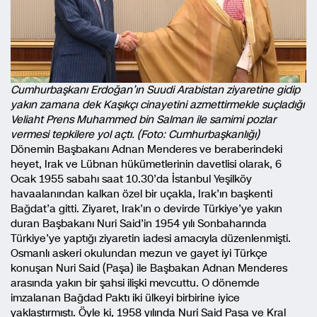
Cumhurbaşkanı Erdoğan’ın Suudi Arabistan ziyaretine gidip
yakın zamana dek Kaşıkçı cinayetini azmettirmekle suçladığı
Veliaht Prens Muhammed bin Salman ile samimi pozlar
vermesi tepkilere yol açtı. (Foto: Cumhurbaşkanlığı)
Dönemin Başbakanı Adnan Menderes ve beraberindeki
heyet, Irak ve Lübnan hükümetlerinin davetlisi olarak, 6
Ocak 1955 sabahı saat 10.30’da İstanbul Yeşilköy
havaalanından kalkan özel bir uçakla, Irak’ın başkenti
Bağdat’a gitti. Ziyaret, Irak’ın o devirde Türkiye’ye yakın
duran Başbakanı Nuri Said’in 1954 yılı Sonbaharında
Türkiye’ye yaptığı ziyaretin iadesi amacıyla düzenlenmişti.
Osmanlı askeri okulundan mezun ve gayet iyi Türkçe
konuşan Nuri Said (Paşa) ile Başbakan Adnan Menderes
arasında yakın bir şahsi ilişki mevcuttu. O dönemde
imzalanan Bağdad Paktı iki ülkeyi birbirine iyice
yaklaştırmıştı. Öyle ki, 1958 yılında Nuri Said Paşa ve Kral